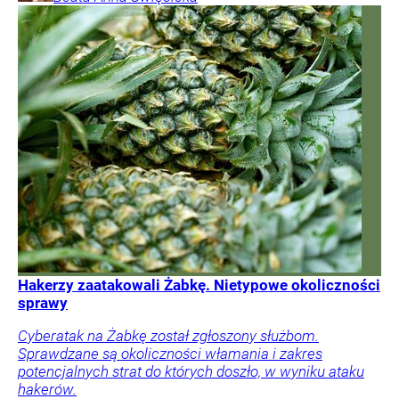
Hakerzy zaatakowali Żabkę. Nietypowe okoliczności
sprawy
Cyberatak na Żabkę został zgłoszony służbom.
Sprawdzane są okoliczności włamania i zakres
potencjalnych strat do których doszło, w wyniku ataku
hakerów.