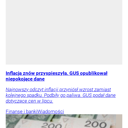
Inflacja znów przyspieszyła. GUS opublikował
niepokojące dane
Najnowszy odczyt inflacji przyniósł wzrost zamiast
kolejnego spadku. Podbiły go paliwa. GUS podał dane
dotyczące cen w lipcu.
Finanse i banki
Wiadomości