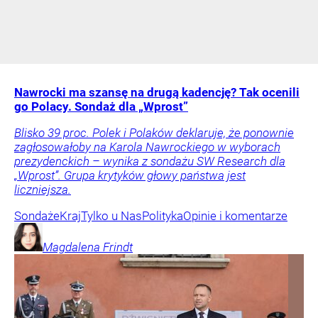
Nawrocki ma szansę na drugą kadencję? Tak ocenili
go Polacy. Sondaż dla „Wprost”
Blisko 39 proc. Polek i Polaków deklaruje, że ponownie
zagłosowałoby na Karola Nawrockiego w wyborach
prezydenckich – wynika z sondażu SW Research dla
„Wprost”. Grupa krytyków głowy państwa jest
liczniejsza.
Sondaże
Kraj
Tylko u Nas
Polityka
Opinie i komentarze
Magdalena
Frindt