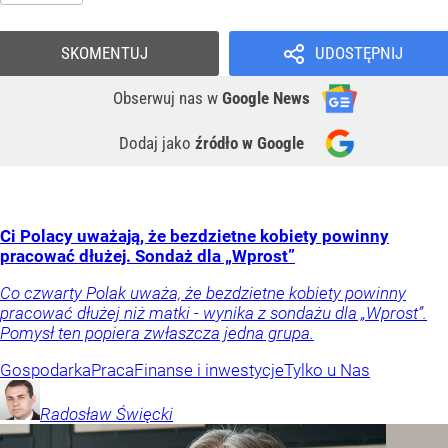
SKOMENTUJ
UDOSTĘPNIJ
Obserwuj nas
w
Google News
Dodaj jako
źródło w Google
Ci Polacy uważają, że bezdzietne kobiety powinny
pracować dłużej. Sondaż dla „Wprost”
Co czwarty Polak uważa, że bezdzietne kobiety powinny
pracować dłużej niż matki - wynika z sondażu dla „Wprost”.
Pomysł ten popiera zwłaszcza jedna grupa.
Gospodarka
Praca
Finanse i inwestycje
Tylko u Nas
Radosław
Święcki