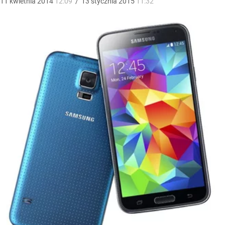
11
kwietnia
2014
12:09
/
13
stycznia
2015
11:32