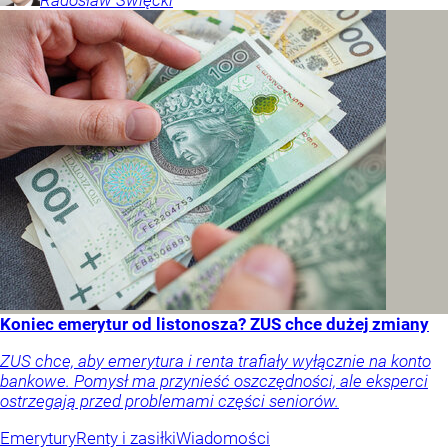
Radosław
Święcki
Koniec emerytur od listonosza? ZUS chce dużej zmiany
ZUS chce, aby emerytura i renta trafiały wyłącznie na konto
bankowe. Pomysł ma przynieść oszczędności, ale eksperci
ostrzegają przed problemami części seniorów.
Emerytury
Renty i zasiłki
Wiadomości