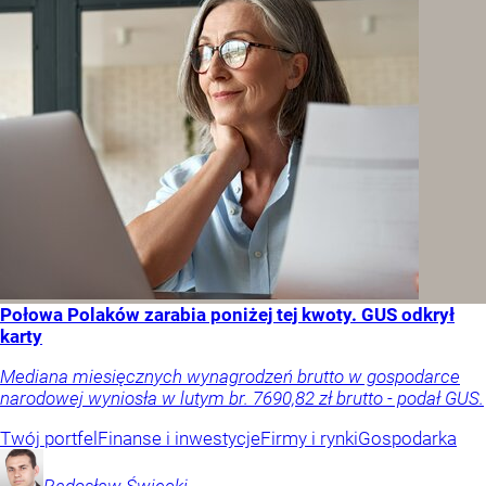
Połowa Polaków zarabia poniżej tej kwoty. GUS odkrył
karty
Mediana miesięcznych wynagrodzeń brutto w gospodarce
narodowej wyniosła w lutym br. 7690,82 zł brutto - podał GUS.
Twój portfel
Finanse i inwestycje
Firmy i rynki
Gospodarka