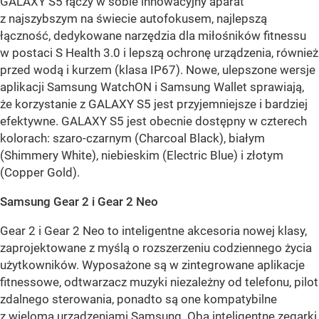
GALAXY S5 łączy w sobie innowacyjny aparat
z najszybszym na świecie autofokusem, najlepszą
łączność, dedykowane narzędzia dla miłośników fitnessu
w postaci S Health 3.0 i lepszą ochronę urządzenia, również
przed wodą i kurzem (klasa IP67). Nowe, ulepszone wersje
aplikacji Samsung WatchON i Samsung Wallet sprawiają,
że korzystanie z GALAXY S5 jest przyjemniejsze i bardziej
efektywne. GALAXY S5 jest obecnie dostępny w czterech
kolorach: szaro-czarnym (Charcoal Black), białym
(Shimmery White), niebieskim (Electric Blue) i złotym
(Copper Gold).
Samsung Gear 2 i Gear 2 Neo
Gear 2 i Gear 2 Neo to inteligentne akcesoria nowej klasy,
zaprojektowane z myślą o rozszerzeniu codziennego życia
użytkowników. Wyposażone są w zintegrowane aplikacje
fitnessowe, odtwarzacz muzyki niezależny od telefonu, pilot
zdalnego sterowania, ponadto są one kompatybilne
z wieloma urządzeniami Samsung. Oba inteligentne zegarki