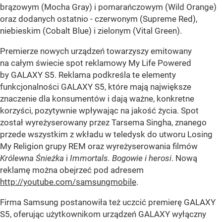
brązowym (Mocha Gray) i pomarańczowym (Wild Orange)
oraz dodanych ostatnio - czerwonym (Supreme Red),
niebieskim (Cobalt Blue) i zielonym (Vital Green).
Premierze nowych urządzeń towarzyszy emitowany
na całym świecie spot reklamowy My Life Powered
by GALAXY S5. Reklama podkreśla te elementy
funkcjonalności GALAXY S5, które mają największe
znaczenie dla konsumentów i dają ważne, konkretne
korzyści, pozytywnie wpływając na jakość życia. Spot
został wyreżyserowany przez Tarsema Singha, znanego
przede wszystkim z wkładu w teledysk do utworu Losing
My Religion grupy REM oraz wyreżyserowania filmów
Królewna Śnieżka
i
Immortals. Bogowie i herosi
. Nową
reklamę można obejrzeć pod adresem
http://youtube.com/samsungmobile
.
Firma Samsung postanowiła też uczcić premierę GALAXY
S5, oferując użytkownikom urządzeń GALAXY wyłączny