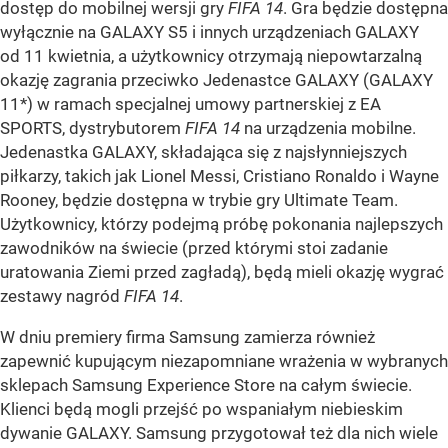
dostęp do mobilnej wersji gry
FIFA 14
. Gra będzie dostępna
wyłącznie na GALAXY S5 i innych urządzeniach GALAXY
od 11 kwietnia, a użytkownicy otrzymają niepowtarzalną
okazję zagrania przeciwko Jedenastce GALAXY (GALAXY
11*) w ramach specjalnej umowy partnerskiej z EA
SPORTS, dystrybutorem
FIFA 14
na urządzenia mobilne.
Jedenastka GALAXY, składająca się z najsłynniejszych
piłkarzy, takich jak Lionel Messi, Cristiano Ronaldo i Wayne
Rooney, będzie dostępna w trybie gry Ultimate Team.
Użytkownicy, którzy podejmą próbę pokonania najlepszych
zawodników na świecie (przed którymi stoi zadanie
uratowania Ziemi przed zagładą), będą mieli okazję wygrać
zestawy nagród
FIFA 14
.
W dniu premiery firma Samsung zamierza również
zapewnić kupującym niezapomniane wrażenia w wybranych
sklepach Samsung Experience Store na całym świecie.
Klienci będą mogli przejść po wspaniałym niebieskim
dywanie GALAXY. Samsung przygotował też dla nich wiele