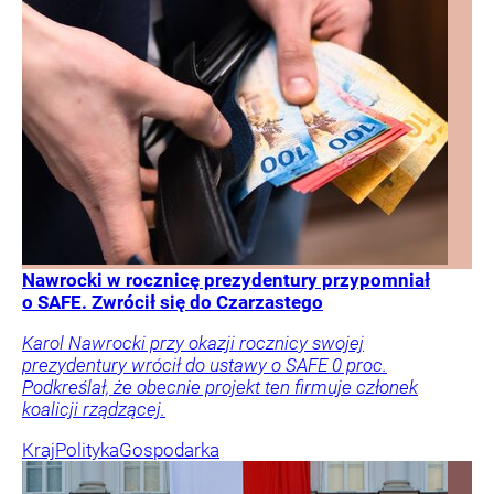
Nawrocki w rocznicę prezydentury przypomniał
o SAFE. Zwrócił się do Czarzastego
Karol Nawrocki przy okazji rocznicy swojej
prezydentury wrócił do ustawy o SAFE 0 proc.
Podkreślał, że obecnie projekt ten firmuje członek
koalicji rządzącej.
Kraj
Polityka
Gospodarka