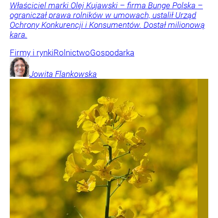
Właściciel marki Olej Kujawski – firma Bunge Polska –
ograniczał prawa rolników w umowach, ustalił Urząd
Ochrony Konkurencji i Konsumentów. Dostał milionową
kara.
Firmy i rynki
Rolnictwo
Gospodarka
Jowita
Flankowska