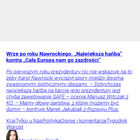
Wrze po roku Nawrockiego. „Największa hańba”
kontra „Cała Europa nam go zazdrości”
Po pierwszym roku prezydentury nic nie wskazuje na to,
żeby Karol Nawrocki wyciszył spory między dwoma
zwaśnionymi politycznymi obozami. – Dotychczas
największą hańbą na karcie jego prezydentury jest
chyba zawetowanie SAFE – ocenia Mariusz Witczak z
KO. – Mamy głowę państwa, z której możemy być
dumni – kontruje Marek Jakubiak z Rozwoju Plus.
Kraj
Tylko u Nas
Polityka
Opinie i komentarze
Tygodnik
Wprost