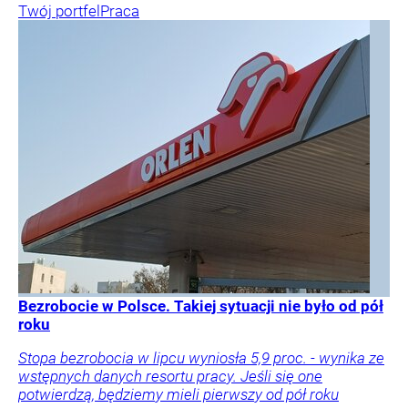
Twój portfel
Praca
Bezrobocie w Polsce. Takiej sytuacji nie było od pół
roku
Stopa bezrobocia w lipcu wyniosła 5,9 proc. - wynika ze
wstępnych danych resortu pracy. Jeśli się one
potwierdzą, będziemy mieli pierwszy od pół roku