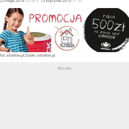
23
maja
2014
10:38
/
13
stycznia
2015
11:33
fot. infoWire.pl
Źródło:
InfoWire.pl