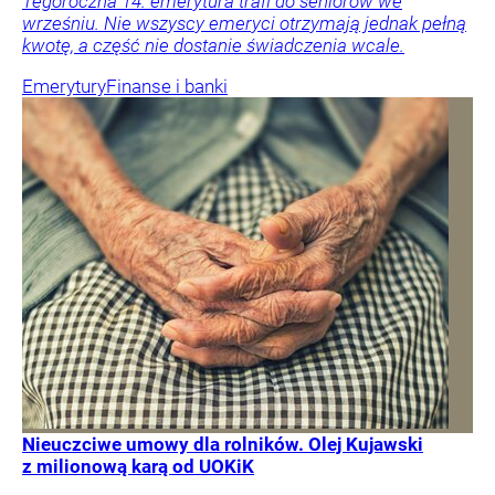
Tegoroczna 14. emerytura trafi do seniorów we
wrześniu. Nie wszyscy emeryci otrzymają jednak pełną
kwotę, a część nie dostanie świadczenia wcale.
Emerytury
Finanse i banki
Nieuczciwe umowy dla rolników. Olej Kujawski
z milionową karą od UOKiK