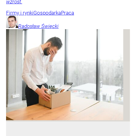
wzrost.
Firmy i rynki
Gospodarka
Praca
Radosław
Święcki