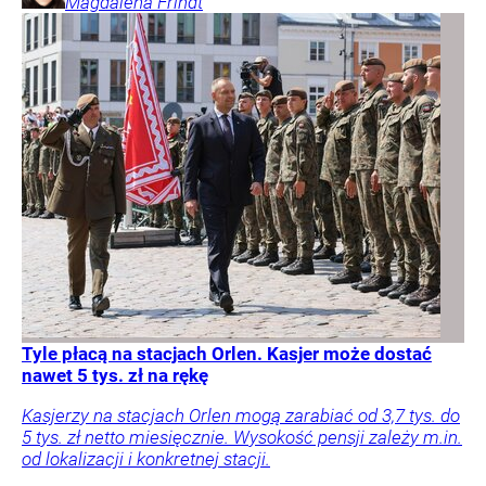
Magdalena
Frindt
Tyle płacą na stacjach Orlen. Kasjer może dostać
nawet 5 tys. zł na rękę
Kasjerzy na stacjach Orlen mogą zarabiać od 3,7 tys. do
5 tys. zł netto miesięcznie. Wysokość pensji zależy m.in.
od lokalizacji i konkretnej stacji.