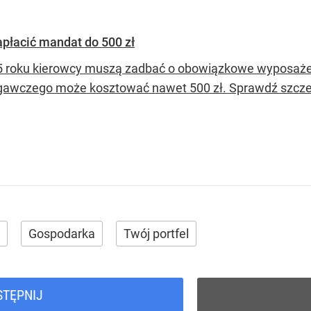
płacić mandat do 500 zł
 roku kierowcy muszą zadbać o obowiązkowe wyposażenie
gawczego może kosztować nawet 500 zł. Sprawdź szcze
Gospodarka
Twój portfel
STĘPNIJ