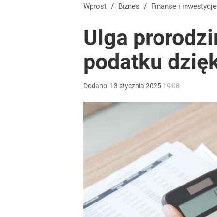
Wprost
/
Biznes
/
Finanse i inwestycje
Ulga prorodzi
podatku dzięk
Dodano:
13
stycznia
2025
19:08