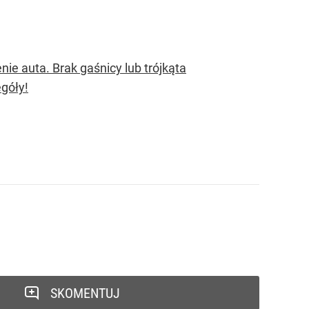
 auta. Brak gaśnicy lub trójkąta
góły!
SKOMENTUJ