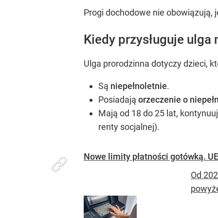
Progi dochodowe nie obowiązują, je
Kiedy przysługuje ulga 
Ulga prorodzinna dotyczy dzieci, k
Są
niepełnoletnie
.
Posiadają
orzeczenie o niepeł
Mają od 18 do 25 lat, kontynuu
renty socjalnej).
Nowe limity płatności gotówką. 
Od 202
powyże