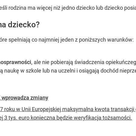
śli rodzina ma więcej niż jedno dziecko lub dziecko pos
na dziecko?
tóre spełniają co najmniej jeden z poniższych warunków:
nosprawności
, ale nie pobierają świadczenia opiekuńczeg
ją naukę w szkole lub na uczelni i osiągają dochód nieprz
UE wprowadza zmiany
7 roku w Unii Europejskiej maksymalna kwota transakcji
j 3 tys. euro konieczna będzie weryfikacja tożsamości.