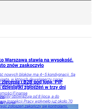
lko Warszawa stawia na wysokość.
sto znów zaskoczyło
ść nowych bloków ma 4–5 kondygnacji. Są
iasta, w których deweloperzy coraz
zlecenia i B2B pod lupą. PIP
 budują znacznie wyżej.
 dziesiątki zgłoszeń w trzy dni
omości
Finanse
episy obowiązują od 8 lipca, a do
nna
ej Inspekcji Pracy wpłynęło już około 70
ka
je
Opinie
zęść zgłoszeń zakończy się kontrolami.
arze