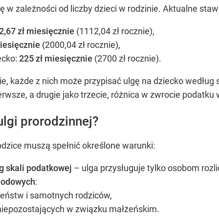
ię w zależności od liczby dzieci w rodzinie. Aktualne sta
2,67 zł miesięcznie
(1112,04 zł rocznie),
iesięcznie
(2000,04 zł rocznie),
ecko:
225 zł miesięcznie
(2700 zł rocznie).
, każde z nich może przypisać ulgę na dziecko według sw
ierwsze, a drugie jako trzecie, różnica w zwrocie podatku
lgi prorodzinnej?
rodzice muszą spełnić określone warunki:
 skali podatkowej
– ulga przysługuje tylko osobom rozl
hodowych
:
eństw i samotnych rodziców,
niepozostających w związku małżeńskim.