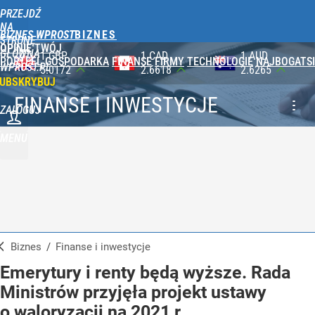
PRZEJDŹ
NA
BIZNES WPROST
STRONĘ
OPINIE
TWÓJ
GŁÓWNĄ
1 CAD
1 AUD
100 JPY
PORTFEL
GOSPODARKA
FINANSE
FIRMY
TECHNOLOGIE
NAJBOGATSI
WPROST.PL
2.6618
2.6265
2.3565
UBSKRYBUJ
FINANSE I INWESTYCJE
ZALOGUJ
MENU
Biznes
/
Finanse i inwestycje
Emerytury i renty będą wyższe. Rada
Ministrów przyjęła projekt ustawy
o waloryzacji na 2021 r.