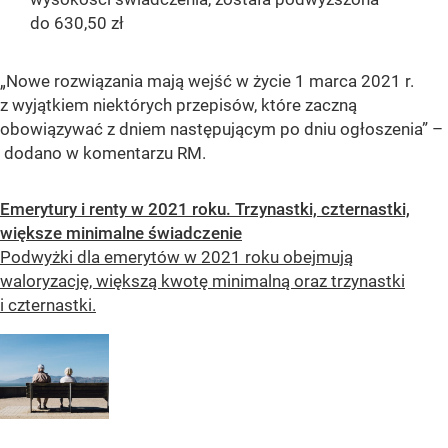
do 630,50 zł
„Nowe rozwiązania mają wejść w życie 1 marca 2021 r.
z wyjątkiem niektórych przepisów, które zaczną
obowiązywać z dniem następującym po dniu ogłoszenia”
–
dodano w komentarzu RM.
Emerytury i renty w 2021 roku. Trzynastki, czternastki,
większe minimalne świadczenie
Podwyżki dla emerytów w 2021 roku obejmują
waloryzację, większą kwotę minimalną oraz trzynastki
i czternastki.