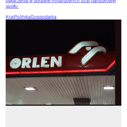
oskarżenia w sprawie miliardowych strat państwowej
spółki.
Kraj
Polityka
Gospodarka