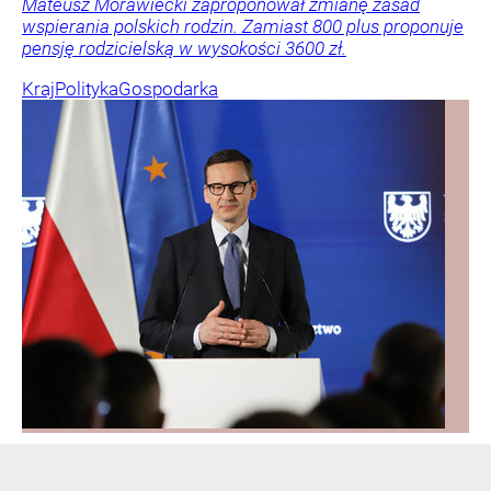
Mateusz Morawiecki zaproponował zmianę zasad
wspierania polskich rodzin. Zamiast 800 plus proponuje
pensję rodzicielską w wysokości 3600 zł.
Kraj
Polityka
Gospodarka