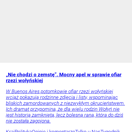
„Nie chodzi o zemstę”. Mocny apel w sprawie ofiar
rzezi wołyńskiej
W Buenos Aires potomkowie ofiar rzezi wołyńskiej
wciąż pokazują rodzinne zdjęcia i listy, wspominając
bliskich zamordowanych z niezwykłym okrucieństwem.
Ich dramat przypomina, że dla wielu rodzin Wołyń nie
jest historią zamkniętą, lecz bolesną raną, która do dziś
nie została zagojona.
Kraj
Polityka
Opinie i komentarze
Tylko u Nas
Tygodnik