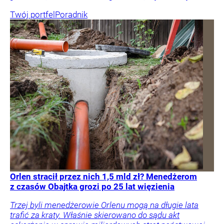
Twój portfel
Poradnik
Orlen stracił przez nich 1,5 mld zł? Menedżerom
z czasów Obajtka grozi po 25 lat więzienia
Trzej byli menedżerowie Orlenu mogą na długie lata
trafić za kraty. Właśnie skierowano do sądu akt