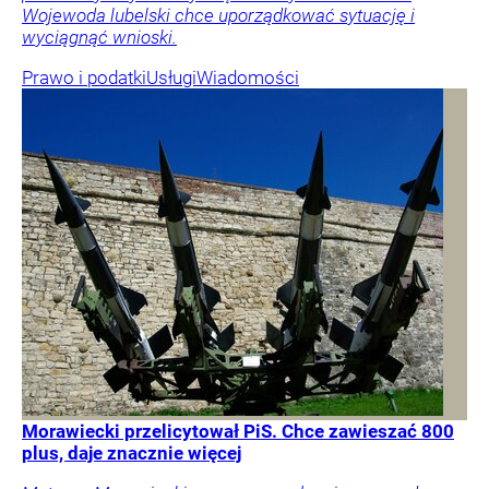
Wojewoda lubelski chce uporządkować sytuację i
wyciągnąć wnioski.
Prawo i podatki
Usługi
Wiadomości
Morawiecki przelicytował PiS. Chce zawieszać 800
plus, daje znacznie więcej