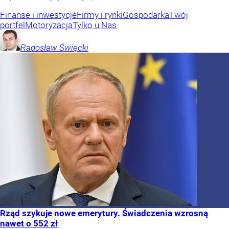
Finanse i inwestycje
Firmy i rynki
Gospodarka
Twój
portfel
Motoryzacja
Tylko u Nas
Radosław
Święcki
Rząd szykuje nowe emerytury. Świadczenia wzrosną
nawet o 552 zł