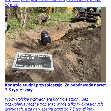
Wprost
Kontrole studni przyspieszają. Za pobór wody nawet
7,5 tys. zł kary
Wody Polskie wzmacniają kontrole studni. Bez
pozwolenia można pobierać wodę tylko w określonych
granicach, a za naruszenia grozi do 7,5 tys. zł kary.