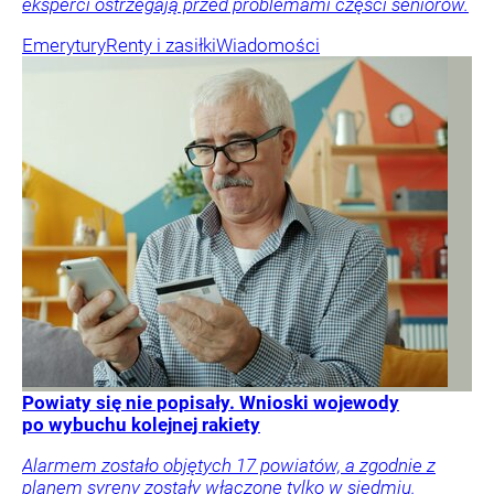
eksperci ostrzegają przed problemami części seniorów.
Emerytury
Renty i zasiłki
Wiadomości
Powiaty się nie popisały. Wnioski wojewody
po wybuchu kolejnej rakiety
Alarmem zostało objętych 17 powiatów, a zgodnie z
planem syreny zostały włączone tylko w siedmiu.