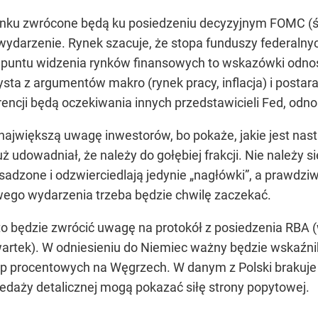
nku zwrócone będą ku posiedzeniu decyzyjnym FOMC (śr
ydarzenie. Rynek szacuje, że stopa funduszy federaln
 z puntu widzenia rynków finansowych to wskazówki odn
ysta z argumentów makro (rynek pracy, inflacja) i postara
encji będą oczekiwania innych przedstawicieli Fed, odn
największą uwagę inwestorów, bo pokaże, jakie jest nast
uż udowadniał, że należy do gołębiej frakcji. Nie należy
adzone i odzwierciedlają jedynie „nagłówki”, a prawdziwa
wego wydarzenia trzeba będzie chwilę zaczekać.
 będzie zwrócić uwagę na protokół z posiedzenia RBA (
wartek). W odniesieniu do Niemiec ważny będzie wskaźni
p procentowych na Węgrzech. W danym z Polski brakuje
zedaży detalicznej mogą pokazać siłę strony popytowej.