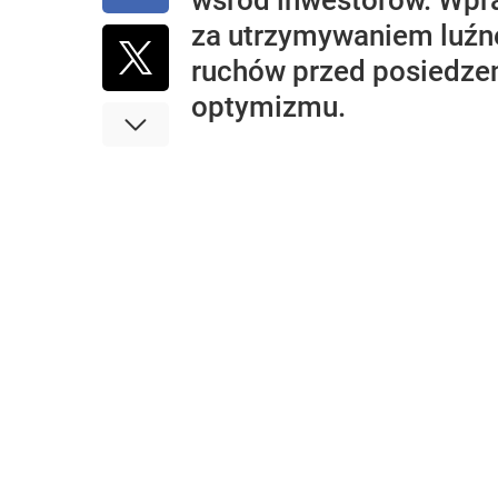
wśród inwestorów. Wpra
za utrzymywaniem luźne
ruchów przed posiedzen
optymizmu.