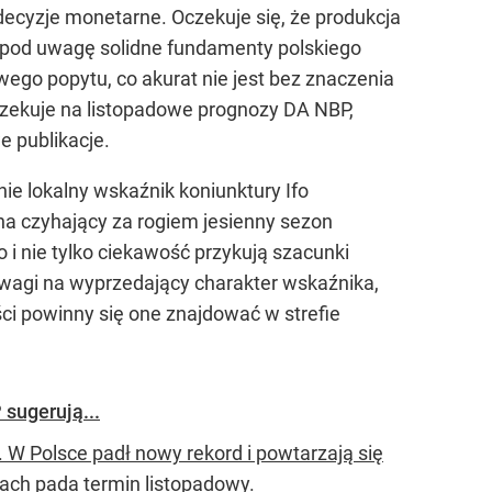
 decyzje monetarne. Oczekuje się, że produkcja
 pod uwagę solidne fundamenty polskiego
ego popytu, co akurat nie jest bez znaczenia
wyczekuje na listopadowe prognozy DA NBP,
e publikacje.
ie lokalny wskaźnik koniunktury Ifo
 na czyhający za rogiem jesienny sezon
 i nie tylko ciekawość przykują szacunki
wagi na wyprzedający charakter wskaźnika,
ci powinny się one znajdować w strefie
sugerują...
W Polsce padł nowy rekord i powtarzają się
rach pada termin listopadowy.