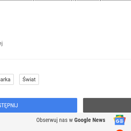
ej
arka
Świat
STĘPNIJ
Obserwuj nas
w
Google News