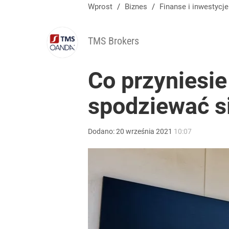
Wprost
/
Biznes
/
Finanse i inwestycje
TMS Brokers
Co przyniesie
spodziewać si
Dodano:
20
września
2021
10:07