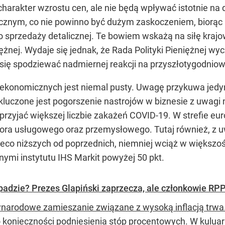
charakter wzrostu cen, ale nie będą wpływać istotnie na
cznym, co nie powinno być dużym zaskoczeniem, biorąc
sprzedaży detalicznej. Te bowiem wskażą na siłę krajow
eniężnej. Wydaje się jednak, że Rada Polityki Pieniężnej 
ię spodziewać nadmiernej reakcji na przyszłotygodniow
i ekonomicznych jest niemal pusty. Uwagę przykuwa jedyn
ykluczone jest pogorszenie nastrojów w biznesie z uwagi
zyjać większej liczbie zakażeń COVID-19. W strefie euro
tora usługowego oraz przemysłowego. Tutaj również, z u
eco niższych od poprzednich, niemniej wciąż w większoś
nymi instytutu IHS Markit powyżej 50 pkt.
adzie? Prezes Glapiński zaprzecza, ale członkowie RPP 
narodowe zamieszanie związane z wysoką inflacją trwa. 
o konieczności podniesienia stóp procentowych. W kulua