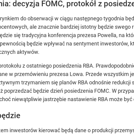
ia: decyzja FOMC, protokół z posiedze
rynkiem do obserwacji w ciągu następnego tygodnia bę
centowych, ale znacznie bardziej istotny będzie swego r
ędzie się tradycyjna konferencja prezesa Powella, na 
 pewnością będzie wpływać na sentyment inwestorów, któ
iecznych aktywów.
ja protokołu z ostatniego posiedzenia RBA. Prawdopodob
ne w przemówieniu prezesa Lowa. Przede wszystkim jed
sztywnym trzymaniem się planów RBA odnośnie redukcji 
 gdyż poprzedzać będzie dzień posiedzenia FOMC. W prz
 choć niewątpliwie jastrzębie nastawienie RBA może być 
będzie
m inwestorów kierować będą dane o produkcji przemysł