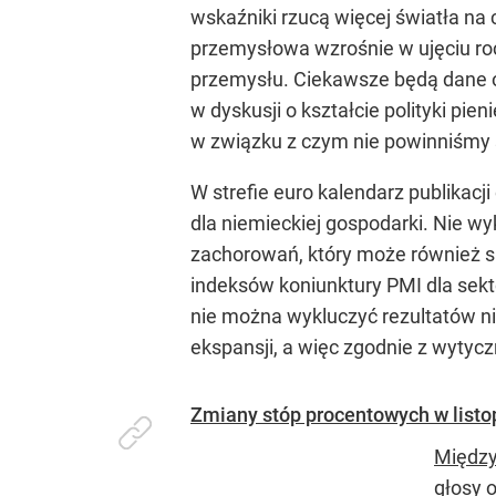
wskaźniki rzucą więcej światła na 
przemysłowa wzrośnie w ujęciu ro
przemysłu. Ciekawsze będą dane o 
w dyskusji o kształcie polityki pi
w związku z czym nie powinniśmy s
W strefie euro kalendarz publikacj
dla niemieckiej gospodarki. Nie w
zachorowań, który może również spr
indeksów koniunktury PMI dla sek
nie można wykluczyć rezultatów ni
ekspansji, a więc zgodnie z wytycz
Zmiany stóp procentowych w listop
Między
głosy 