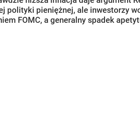
wdzie niższa inflacja daje argument R
j polityki pieniężnej, ale inwestorzy
iem FOMC, a generalny spadek apetytu