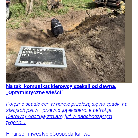
Na taki komunikat kierowcy czekali od dawna.
„Optymistyczne wieści”
Potężne spadki cen w hurcie przełożą się na spadki na
stacjach paliw - przewidują eksperci e-petrol.pl.
Kierowcy odczują zmiany już w nadchodzącym
tygodniu.
Finanse i inwestycje
Gospodarka
Twój