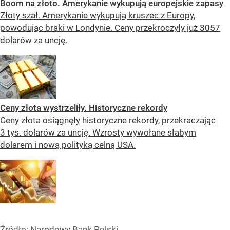
Boom na złoto. Amerykanie wykupują europejskie zapasy
Złoty szał. Amerykanie wykupują kruszec z Europy,
powodując braki w Londynie. Ceny przekroczyły już 3057
dolarów za uncję.
Ceny złota wystrzeliły. Historyczne rekordy
Ceny złota osiągnęły historyczne rekordy, przekraczając
3 tys. dolarów za uncję. Wzrosty wywołane słabym
dolarem i nową polityką celną USA.
Źródło:
Narodowy Bank Polski