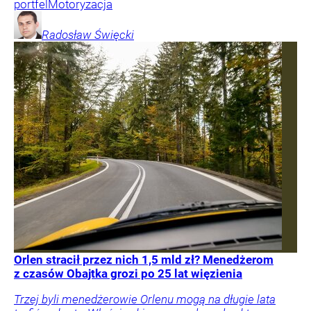
portfel
Motoryzacja
Radosław
Święcki
Orlen stracił przez nich 1,5 mld zł? Menedżerom
z czasów Obajtka grozi po 25 lat więzienia
Trzej byli menedżerowie Orlenu mogą na długie lata