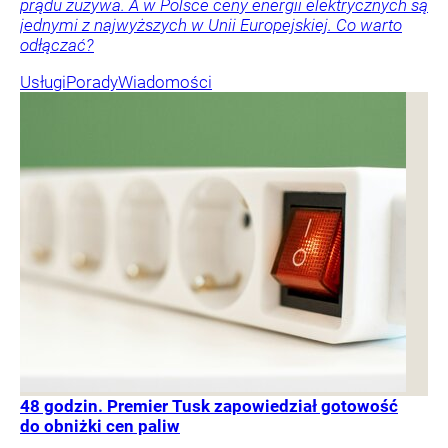
prądu zużywa. A w Polsce ceny energii elektrycznych są
jednymi z najwyższych w Unii Europejskiej. Co warto
odłączać?
Usługi
Porady
Wiadomości
48 godzin. Premier Tusk zapowiedział gotowość
do obniżki cen paliw