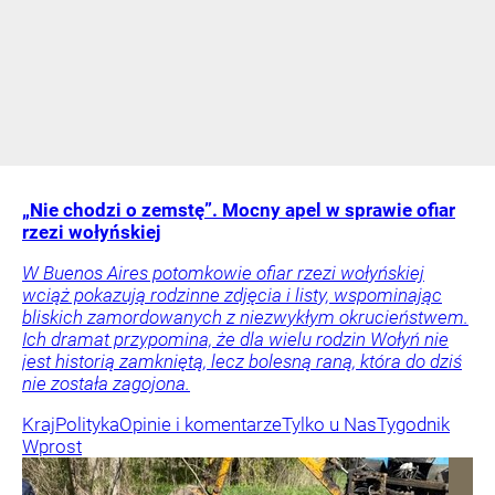
„Nie chodzi o zemstę”. Mocny apel w sprawie ofiar
rzezi wołyńskiej
W Buenos Aires potomkowie ofiar rzezi wołyńskiej
wciąż pokazują rodzinne zdjęcia i listy, wspominając
bliskich zamordowanych z niezwykłym okrucieństwem.
Ich dramat przypomina, że dla wielu rodzin Wołyń nie
jest historią zamkniętą, lecz bolesną raną, która do dziś
nie została zagojona.
Kraj
Polityka
Opinie i komentarze
Tylko u Nas
Tygodnik
Wprost