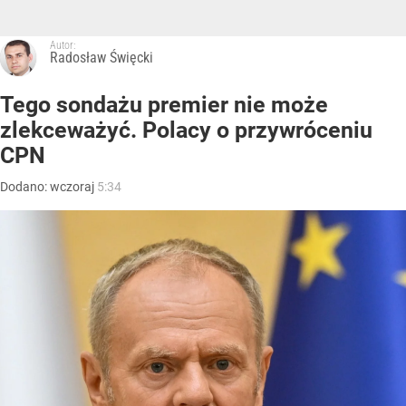
Autor:
Radosław Święcki
Tego sondażu premier nie może
zlekceważyć. Polacy o przywróceniu
CPN
Dodano:
wczoraj
5:34