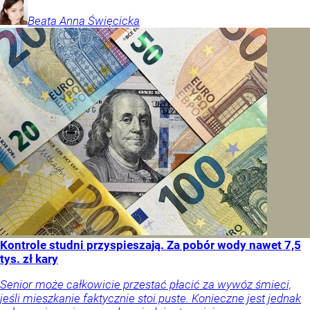
Beata Anna
Święcicka
Kontrole studni przyspieszają. Za pobór wody nawet 7,5
tys. zł kary
Senior może całkowicie przestać płacić za wywóz śmieci,
jeśli mieszkanie faktycznie stoi puste. Konieczne jest jednak