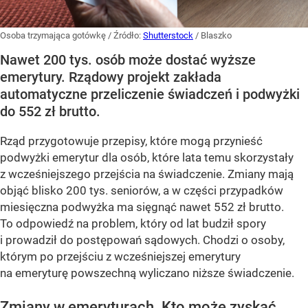
Osoba trzymająca gotówkę
/ Źródło:
Shutterstock
/
Blaszko
Nawet 200 tys. osób może dostać wyższe
emerytury. Rządowy projekt zakłada
automatyczne przeliczenie świadczeń i podwyżki
do 552 zł brutto.
Rząd przygotowuje przepisy, które mogą przynieść
podwyżki emerytur dla osób, które lata temu skorzystały
z wcześniejszego przejścia na świadczenie. Zmiany mają
objąć blisko 200 tys. seniorów, a w części przypadków
miesięczna podwyżka ma sięgnąć nawet 552 zł brutto.
To odpowiedź na problem, który od lat budził spory
i prowadził do postępowań sądowych. Chodzi o osoby,
którym po przejściu z wcześniejszej emerytury
na emeryturę powszechną wyliczano niższe świadczenie.
Zmiany w emeryturach. Kto może zyskać