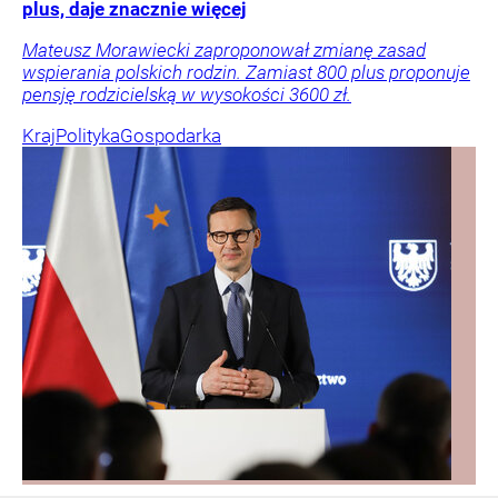
plus, daje znacznie więcej
Mateusz Morawiecki zaproponował zmianę zasad
wspierania polskich rodzin. Zamiast 800 plus proponuje
pensję rodzicielską w wysokości 3600 zł.
Kraj
Polityka
Gospodarka