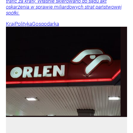
trafić za kraty. Właśnie skierowano do sądu akt
oskarżenia w sprawie miliardowych strat państwowej
spółki.
Kraj
Polityka
Gospodarka