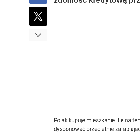
zdolność kredytową prz
Polak kupuje mieszkanie. Ile na te
dysponować przeciętnie zarabiający