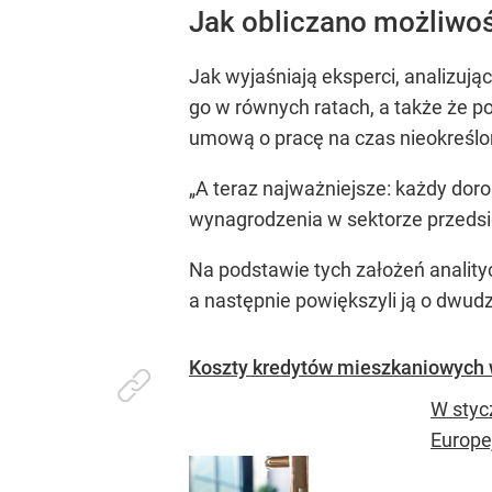
Jak obliczano możliwo
Jak wyjaśniają eksperci, analizując
go w równych ratach, a także że 
umową o pracę na czas nieokreślon
„A teraz najważniejsze: każdy do
wynagrodzenia w sektorze przedsię
Na podstawie tych założeń analit
a następnie powiększyli ją o dwu
Koszty kredytów mieszkaniowych 
W styc
Europej