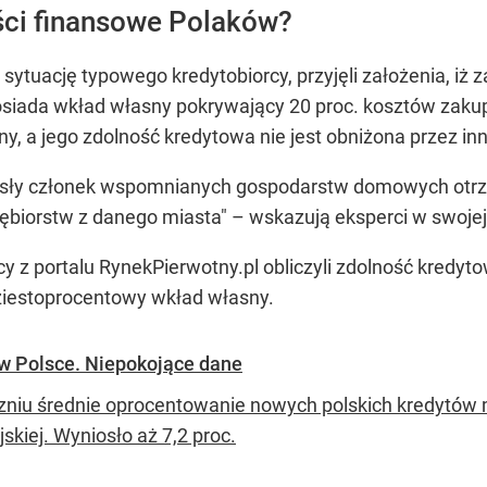
ści finansowe Polaków?
 sytuację typowego kredytobiorcy, przyjęli założenia, iż z
posiada wkład własny pokrywający 20 proc. kosztów zak
y, a jego zdolność kredytowa nie jest obniżona przez i
rosły członek wspomnianych gospodarstw domowych otrz
biorstw z danego miasta" – wskazują eksperci w swojej 
ycy z portalu RynekPierwotny.pl obliczyli zdolność kre
dziestoprocentowy wkład własny.
w Polsce. Niepokojące dane
zniu średnie oprocentowanie nowych polskich kredytów 
skiej. Wyniosło aż 7,2 proc.