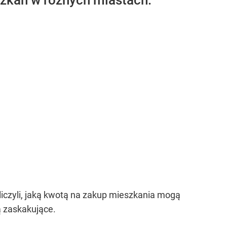
szkań w różnych miastach.
iczyli, jaką kwotą na zakup mieszkania mogą
ą zaskakujące.