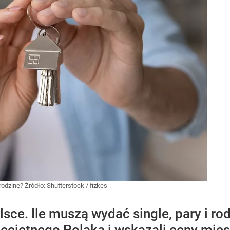
 rodzinę?
Źródło:
Shutterstock
/
fizkes
ce. Ile muszą wydać single, pary i rod