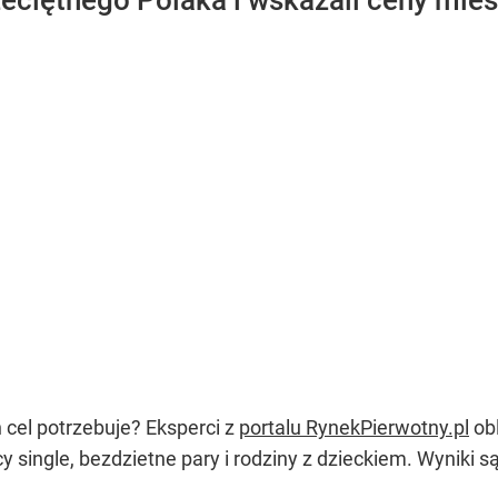
eciętnego Polaka i wskazali ceny mie
n cel potrzebuje? Eksperci z
portalu RynekPierwotny.pl
obl
 single, bezdzietne pary i rodziny z dzieckiem. Wyniki s