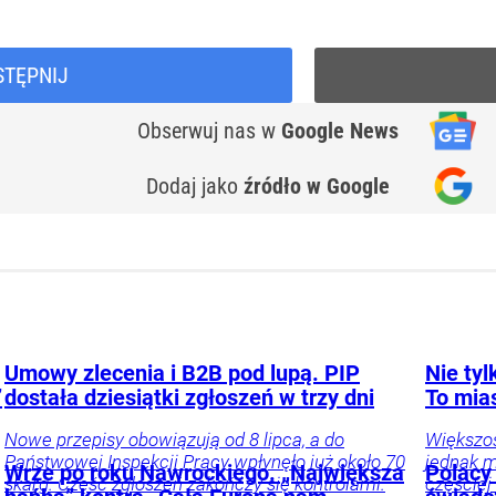
STĘPNIJ
Obserwuj nas
w
Google News
Dodaj jako
źródło w Google
Umowy zlecenia i B2B pod lupą. PIP
Nie ty
”
dostała dziesiątki zgłoszeń w trzy dni
To mia
Nowe przepisy obowiązują od 8 lipca, a do
Większo
Państwowej Inspekcji Pracy wpłynęło już około 70
jednak m
Wrze po roku Nawrockiego. „Największa
Polacy 
skarg. Część zgłoszeń zakończy się kontrolami.
częściej