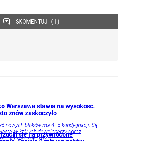
SKOMENTUJ
1
lko Warszawa stawia na wysokość.
sto znów zaskoczyło
ść nowych bloków ma 4–5 kondygnacji. Są
iasta, w których deweloperzy coraz
rzucili się na przywrócone
 budują znacznie wyżej.