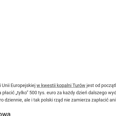
 Unii Europejskiej
w kwestii kopalni Turów
jest od począ
płacić „tylko” 500 tys. euro za każdy dzień dalszego wy
o dziennie, ale i tak polski rząd nie zamierza zapłacić ani
rowa