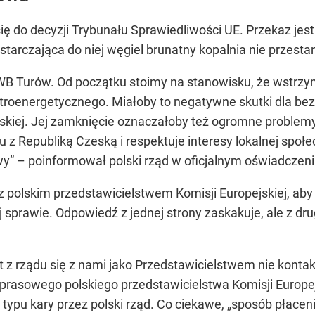
się do decyzji Trybunału Sprawiedliwości UE. Przekaz jes
starczająca do niej węgiel brunatny kopalnia nie przestan
KWB Turów. Od początku stoimy na stanowisku, że wstrzy
ktroenergetycznego. Miałoby to negatywne skutki dla b
jskiej. Jej zamknięcie oznaczałoby też ogromne problemy
 Republiką Czeską i respektuje interesy lokalnej społec
” – poinformował polski rząd w oficjalnym oświadczeni
 polskim przedstawicielstwem Komisji Europejskiej, aby 
 sprawie. Odpowiedź z jednej strony zaskakuje, ale z drug
t z rządu się z nami jako Przedstawicielstwem nie konta
prasowego polskiego przedstawicielstwa Komisji Europejs
ypu kary przez polski rząd. Co ciekawe,
„sposób płaceni