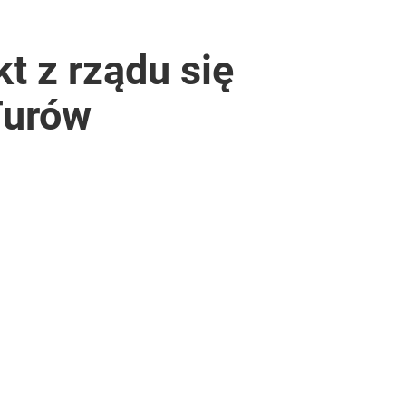
t z rządu się
Turów