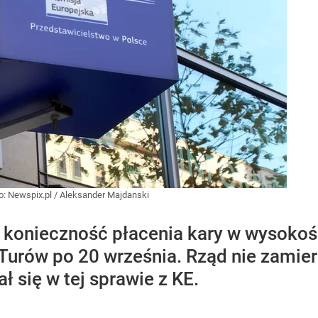
o:
Newspix.pl
/
Aleksander Majdanski
 konieczność płacenia kary w wysokośc
 Turów po 20 września. Rząd nie zamierz
ł się w tej sprawie z KE.