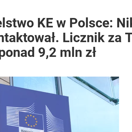
rawie 2 mln wniosków w miesiąc
lstwo KE w Polsce: Nik
ntaktował. Licznik za 
lnej kolekcji kapsułowej
ponad 9,2 mln zł
2030 roku?