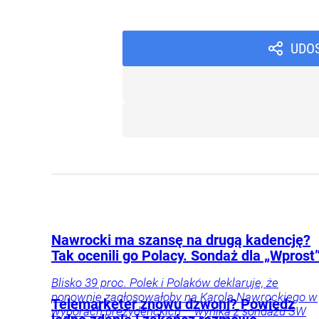
UDO
Nawrocki ma szansę na drugą kadencję?
Tak ocenili go Polacy. Sondaż dla „Wprost
Blisko 39 proc. Polek i Polaków deklaruje, że
ponownie zagłosowałoby na Karola Nawrockiego w
Telemarketer znowu dzwoni? Powiedz
wyborach prezydenckich – wynika z sondażu SW