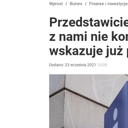
Polacy rzucili się na przywrócone świadczenie. P
Wprost
/
Biznes
/
Finanse i inwestycje
Przedstawicie
dodaj
z nami nie ko
Vistula x LOT: Elegancja w podróży. Premiera wspó
wskazuje już 
dodaj
Dodano:
23
września
2021
10:09
Farmacja: wzrost pod presją. co czeka branżę do 
dodaj