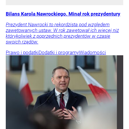
Bilans Karola Nawrockiego. Minął rok prezydentury
Prezydent Nawrocki to rekordzista pod względem
zawetowanych ustaw. W rok zawetował ich więcej niż
którykolwiek z poprzednich prezydentów w czasie
swoich rządów.
Prawo i podatki
Dodatki i programy
Wiadomości