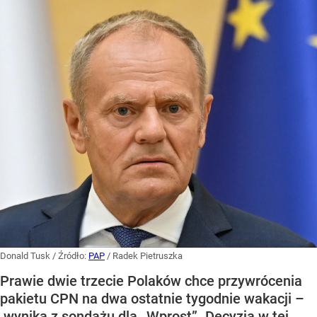
Donald Tusk
/ Źródło:
PAP
/
Radek Pietruszka
Prawie dwie trzecie Polaków chce przywrócenia
pakietu CPN na dwa ostatnie tygodnie wakacji –
wynika z sondażu dla „Wprost”. Decyzja w tej