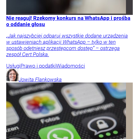
Nie reaguj! Rzekomy konkurs na WhatsApp i prośba
o oddanie głosu
„Jak najszybciej odparuj wszystkie dodane urządzenia
w ustawieniach aplikacji WhatsApp – tylko w ten
sposób odetniesz przestępcom dostęp” – ostrzega
zespół Cert Polska.
Usługi
Prawo i podatki
Wiadomości
Jowita
Flankowska