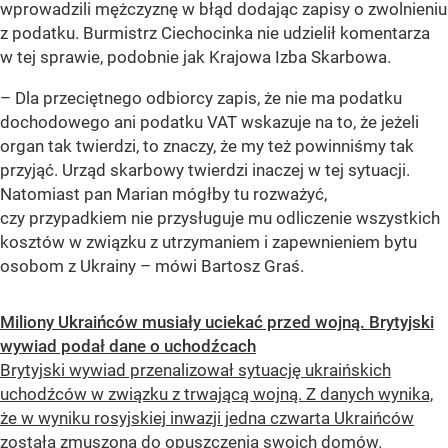
wprowadzili mężczyznę w błąd dodając zapisy o zwolnieniu
z podatku. Burmistrz Ciechocinka nie udzielił komentarza
w tej sprawie, podobnie jak Krajowa Izba Skarbowa.
– Dla przeciętnego odbiorcy zapis, że nie ma podatku
dochodowego ani podatku VAT wskazuje na to, że jeżeli
organ tak twierdzi, to znaczy, że my też powinniśmy tak
przyjąć. Urząd skarbowy twierdzi inaczej w tej sytuacji.
Natomiast pan Marian mógłby tu rozważyć,
czy przypadkiem nie przysługuje mu odliczenie wszystkich
kosztów w związku z utrzymaniem i zapewnieniem bytu
osobom z Ukrainy –
mówi Bartosz Graś.
Miliony Ukraińców musiały uciekać przed wojną. Brytyjski
wywiad podał dane o uchodźcach
Brytyjski wywiad przenalizował sytuację ukraińskich
uchodźców w związku z trwającą wojną. Z danych wynika,
że w wyniku rosyjskiej inwazji jedna czwarta Ukraińców
została zmuszona do opuszczenia swoich domów.