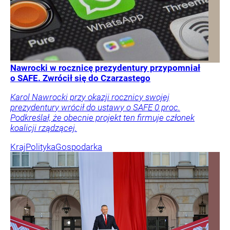
Nawrocki w rocznicę prezydentury przypomniał
o SAFE. Zwrócił się do Czarzastego
Karol Nawrocki przy okazji rocznicy swojej
prezydentury wrócił do ustawy o SAFE 0 proc.
Podkreślał, że obecnie projekt ten firmuje członek
koalicji rządzącej.
Kraj
Polityka
Gospodarka