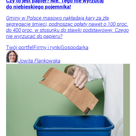
Czy to jest papier? Nie. Tego nie wyrzucaj
do niebieskiego pojemnika!
Gminy w Polsce masowo nakładają kary za złą
segregację śmieci, podnosząc opłaty nawet o 100 proc.
do 400 proc. w stosunku do stawki podstawowej. Czego
nie wyrzucać do papieru?
Twój portfel
Firmy i rynki
Gospodarka
Jowita
Flankowska