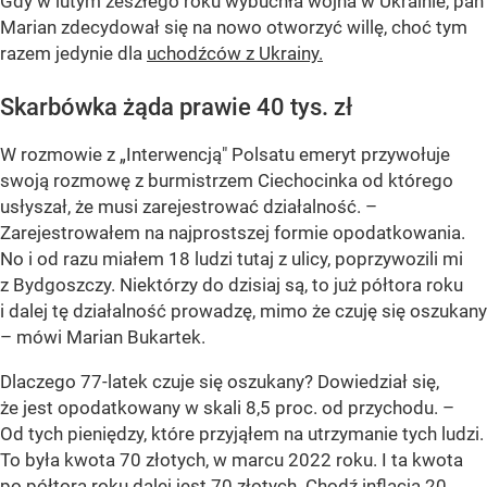
Gdy w lutym zeszłego roku wybuchła wojna w Ukrainie, pan
Marian zdecydował się na nowo otworzyć willę, choć tym
razem jedynie dla
uchodźców z Ukrainy.
Skarbówka żąda prawie 40 tys. zł
W rozmowie z „Interwencją" Polsatu emeryt przywołuje
swoją rozmowę z burmistrzem Ciechocinka od którego
usłyszał, że musi zarejestrować działalność.
–
Zarejestrowałem na najprostszej formie opodatkowania.
No i od razu miałem 18 ludzi tutaj z ulicy, poprzywozili mi
z Bydgoszczy. Niektórzy do dzisiaj są, to już półtora roku
i dalej tę działalność prowadzę, mimo że czuję się oszukany
–
mówi Marian Bukartek.
Dlaczego 77-latek czuje się oszukany? Dowiedział się,
że jest opodatkowany w skali 8,5 proc. od przychodu.
–
Od tych pieniędzy, które przyjąłem na utrzymanie tych ludzi.
To była kwota 70 złotych, w marcu 2022 roku. I ta kwota
po półtora roku dalej jest 70 złotych. Chodź inflacja 20