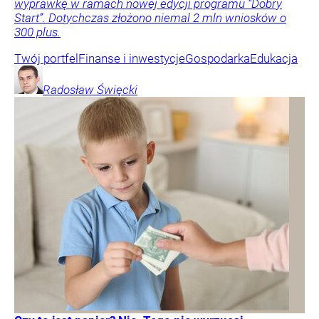
wyprawkę w ramach nowej edycji programu “Dobry
Start”. Dotychczas złożono niemal 2 mln wniosków o
300 plus.
Twój portfel
Finanse i inwestycje
Gospodarka
Edukacja
Radosław
Święcki