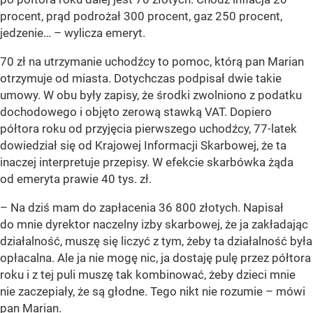
procent, prąd podrożał 300 procent, gaz 250 procent,
jedzenie… –
wylicza emeryt.
70 zł na utrzymanie uchodźcy to pomoc, którą pan Marian
otrzymuje od miasta. Dotychczas podpisał dwie takie
umowy. W obu były zapisy, że środki zwolniono z podatku
dochodowego i objęto zerową stawką VAT. Dopiero
półtora roku od przyjęcia pierwszego uchodźcy, 77-latek
dowiedział się od Krajowej Informacji Skarbowej, że ta
inaczej interpretuje przepisy. W efekcie skarbówka żąda
od emeryta prawie 40 tys. zł.
– Na dziś mam do zapłacenia 36 800 złotych. Napisał
do mnie dyrektor naczelny izby skarbowej, że ja zakładając
działalność, muszę się liczyć z tym, żeby ta działalność była
opłacalna. Ale ja nie mogę nic, ja dostaję pulę przez półtora
roku i z tej puli muszę tak kombinować, żeby dzieci mnie
nie zaczepiały, że są głodne. Tego nikt nie rozumie –
mówi
pan Marian.