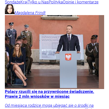
Sondaże
Kraj
Tylko u Nas
Polityka
Opinie i komentarze
Magdalena
Frindt
Polacy rzucili się na przywrócone świadczenie.
Prawie 2 mln wniosków w miesiąc
Od miesiąca rodzice mogą ubiegać się o środki na