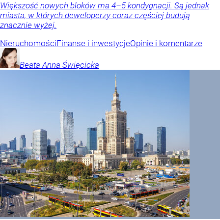
Większość nowych bloków ma 4–5 kondygnacji. Są jednak
miasta, w których deweloperzy coraz częściej budują
znacznie wyżej.
Nieruchomości
Finanse i inwestycje
Opinie i komentarze
Beata Anna
Święcicka