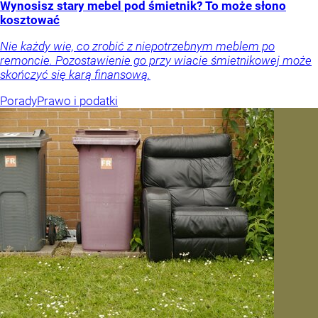
Wynosisz stary mebel pod śmietnik? To może słono
kosztować
Nie każdy wie, co zrobić z niepotrzebnym meblem po
remoncie. Pozostawienie go przy wiacie śmietnikowej może
skończyć się karą finansową.
Porady
Prawo i podatki