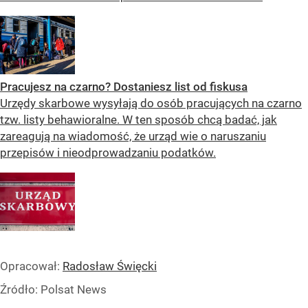
Pracujesz na czarno? Dostaniesz list od fiskusa
Urzędy skarbowe wysyłają do osób pracujących na czarno
tzw. listy behawioralne. W ten sposób chcą badać, jak
zareagują na wiadomość, że urząd wie o naruszaniu
przepisów i nieodprowadzaniu podatków.
Opracował:
Radosław Święcki
Źródło:
Polsat News