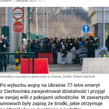
Dodano:
1
sierpnia
2023
16:11
Uchodźcy na przejściu granicznym w Zosinie.
Źródło:
Robert Stachnik
Po wybuchu wojny na Ukrainie 77-letni emeryt
z Ciechocinka zarejestrował działalność i przyjął
w swojej willi z pokojami uchodźców. W zawartych
umowach były zapisy, że środki, jakie otrzymuje