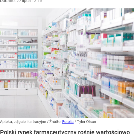
Dodano:
27
lipca
13:15
Apteka, zdjęcie ilustracyjne
/ Źródło:
Fotolia
/
Tyler Olson
Polski rynek farmaceutyczny rośnie wartościowo