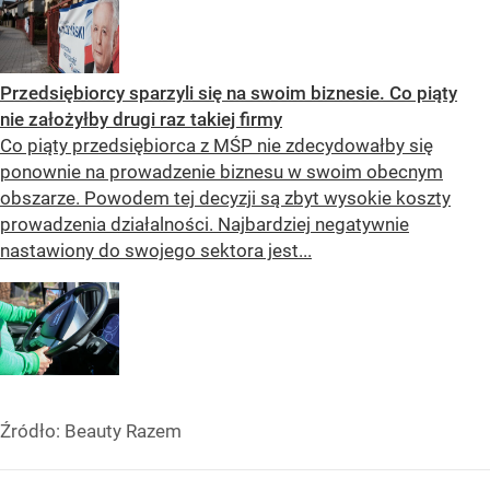
Przedsiębiorcy sparzyli się na swoim biznesie. Co piąty
nie założyłby drugi raz takiej firmy
Co piąty przedsiębiorca z MŚP nie zdecydowałby się
ponownie na prowadzenie biznesu w swoim obecnym
obszarze. Powodem tej decyzji są zbyt wysokie koszty
prowadzenia działalności. Najbardziej negatywnie
nastawiony do swojego sektora jest...
Źródło:
Beauty Razem