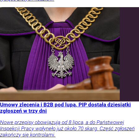
Umowy zlecenia i B2B pod lupą. PIP dostała dziesiątki
zgłoszeń w trzy dni
Nowe przepisy obowiązują od 8 lipca, a do Państwowej
Inspekcji Pracy wpłynęło już około 70 skarg. Część zgłoszeń
zakończy się kontrolami.