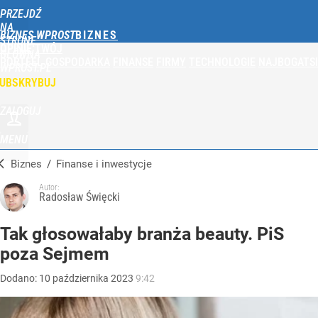
PRZEJDŹ
NA
BIZNES WPROST
STRONĘ
OPINIE
TWÓJ
GŁÓWNĄ
PORTFEL
GOSPODARKA
FINANSE
FIRMY
TECHNOLOGIE
NAJBOGATSI
WPROST.PL
UBSKRYBUJ
ZALOGUJ
MENU
Biznes
/
Finanse i inwestycje
Autor:
Radosław Święcki
Tak głosowałaby branża beauty. PiS
poza Sejmem
Dodano:
10
października
2023
9:42