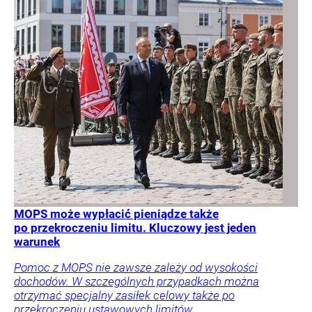
MOPS może wypłacić pieniądze także
po przekroczeniu limitu. Kluczowy jest jeden
warunek
Pomoc z MOPS nie zawsze zależy od wysokości
dochodów. W szczególnych przypadkach można
otrzymać specjalny zasiłek celowy także po
przekroczeniu ustawowych limitów.