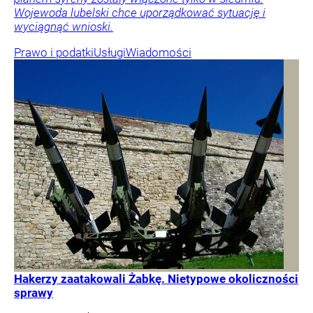
Wojewoda lubelski chce uporządkować sytuację i
wyciągnąć wnioski.
Prawo i podatki
Usługi
Wiadomości
Hakerzy zaatakowali Żabkę. Nietypowe okoliczności
sprawy