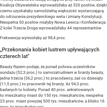
Koalicja Obywatelska wprowadziłaby aż 320 posłów, dzięki
czemu uzyskałaby samodzielną większość wystarczającą
do odrzucenia prezydenckiego weta i zmiany Konstytucji.
Niespełna 50 posłów miałyby Nowa Lewica i Konfederacja.
Z kolei Trzecia Droga wprowadziłaby 44 reprezentantów.
Frekwencja wyniosłaby aż 98,4 proc.
„Przekonania kobiet lustrem upływających
czterech lat"
Beauty Razem podaje, że ponad połowa uczestników
sondażu (52,3 proc.) to samozatrudnieni w branży beauty,
jedna trzecia (36,2 proc.) to pracodawcy, zaś co dziesiąty
(11,5 proc.) to pracownik tej branży. Aż 94,3 proc.
badanych to kobiety. Ponad 40 proc. ankietowanych
to mieszkańcy miast do 150 tys. mieszkańców, niespełna
23 proc. miast powyżej 500 tys. mieszkańców, a blisko 16
proc. to mieszkańcy wsi.