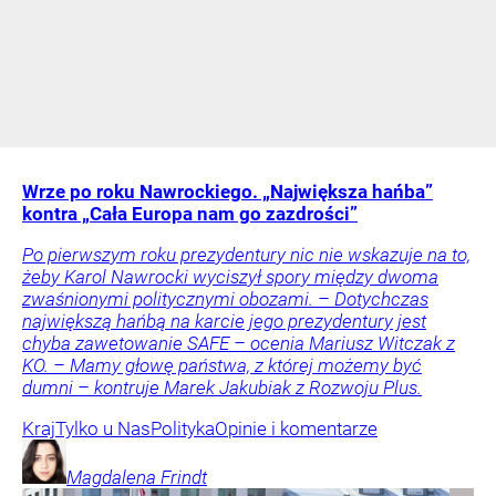
Wrze po roku Nawrockiego. „Największa hańba”
kontra „Cała Europa nam go zazdrości”
Po pierwszym roku prezydentury nic nie wskazuje na to,
żeby Karol Nawrocki wyciszył spory między dwoma
zwaśnionymi politycznymi obozami. – Dotychczas
największą hańbą na karcie jego prezydentury jest
chyba zawetowanie SAFE – ocenia Mariusz Witczak z
KO. – Mamy głowę państwa, z której możemy być
dumni – kontruje Marek Jakubiak z Rozwoju Plus.
Kraj
Tylko u Nas
Polityka
Opinie i komentarze
Magdalena
Frindt