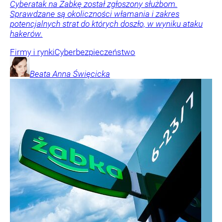
Cyberatak na Żabkę został zgłoszony służbom.
Sprawdzane są okoliczności włamania i zakres
potencjalnych strat do których doszło, w wyniku ataku
hakerów.
Firmy i rynki
Cyberbezpieczeństwo
Beata Anna
Święcicka