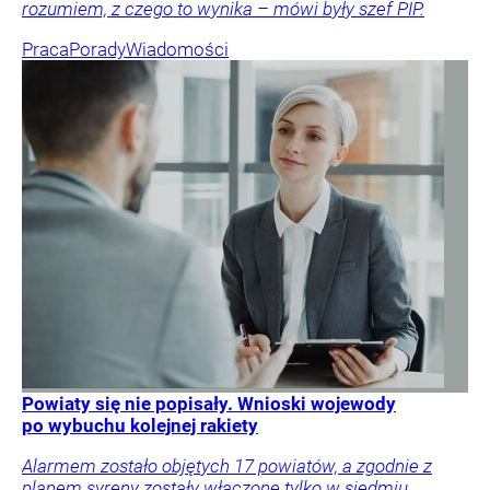
rozumiem, z czego to wynika – mówi były szef PIP.
Praca
Porady
Wiadomości
Powiaty się nie popisały. Wnioski wojewody
po wybuchu kolejnej rakiety
Alarmem zostało objętych 17 powiatów, a zgodnie z
planem syreny zostały włączone tylko w siedmiu.