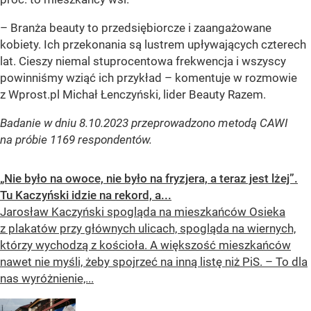
– Branża beauty to przedsiębiorcze i zaangażowane
kobiety. Ich przekonania są lustrem upływających czterech
lat. Cieszy niemal stuprocentowa frekwencja i wszyscy
powinniśmy wziąć ich przykład –
komentuje w rozmowie
z Wprost.pl Michał Łenczyński, lider Beauty Razem.
Badanie w dniu 8.10.2023 przeprowadzono metodą CAWI
na próbie 1169 respondentów.
„Nie było na owoce, nie było na fryzjera, a teraz jest lżej”.
Tu Kaczyński idzie na rekord, a...
Jarosław Kaczyński spogląda na mieszkańców Osieka
z plakatów przy głównych ulicach, spogląda na wiernych,
którzy wychodzą z kościoła. A większość mieszkańców
nawet nie myśli, żeby spojrzeć na inną listę niż PiS. – To dla
nas wyróżnienie,...