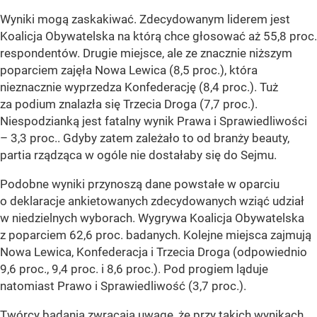
Wyniki mogą zaskakiwać. Zdecydowanym liderem jest
Koalicja Obywatelska na którą chce głosować aż 55,8 proc.
respondentów. Drugie miejsce, ale ze znacznie niższym
poparciem zajęła Nowa Lewica (8,5 proc.), która
nieznacznie wyprzedza Konfederację (8,4 proc.). Tuż
za podium znalazła się Trzecia Droga (7,7 proc.).
Niespodzianką jest fatalny wynik Prawa i Sprawiedliwości
– 3,3 proc.. Gdyby zatem zależało to od branży beauty,
partia rządząca w ogóle nie dostałaby się do Sejmu.
Podobne wyniki przynoszą dane powstałe w oparciu
o deklaracje ankietowanych zdecydowanych wziąć udział
w niedzielnych wyborach. Wygrywa Koalicja Obywatelska
z poparciem 62,6 proc. badanych. Kolejne miejsca zajmują
Nowa Lewica, Konfederacja i Trzecia Droga (odpowiednio
9,6 proc., 9,4 proc. i 8,6 proc.). Pod progiem ląduje
natomiast Prawo i Sprawiedliwość (3,7 proc.).
Twórcy badania zwracają uwagę, że przy takich wynikach