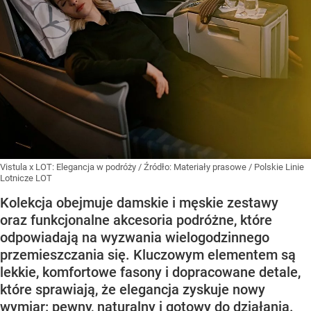
Vistula x LOT: Elegancja w podróży
/ Źródło:
Materiały prasowe
/
Polskie Linie
Lotnicze LOT
Kolekcja obejmuje damskie i męskie zestawy
oraz funkcjonalne akcesoria podróżne, które
odpowiadają na wyzwania wielogodzinnego
przemieszczania się. Kluczowym elementem są
lekkie, komfortowe fasony i dopracowane detale,
które sprawiają, że elegancja zyskuje nowy
wymiar: pewny, naturalny i gotowy do działania.