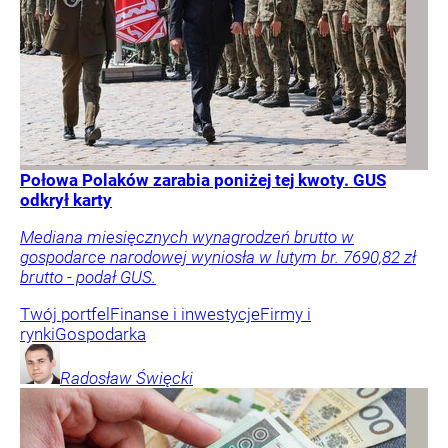
Połowa Polaków zarabia poniżej tej kwoty. GUS
odkrył karty
Mediana miesięcznych wynagrodzeń brutto w
gospodarce narodowej wyniosła w lutym br. 7690,82 zł
brutto - podał GUS.
Twój portfel
Finanse i inwestycje
Firmy i
rynki
Gospodarka
Radosław
Święcki