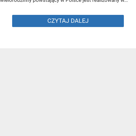
wielorodzinny powstający w Polsce jest realizowany w...
CZYTAJ DALEJ