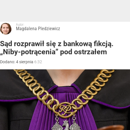
Autor:
Magdalena Pledziewicz
Sąd rozprawił się z bankową fikcją.
„Niby-potrącenia” pod ostrzałem
Dodano:
4
sierpnia
6:32