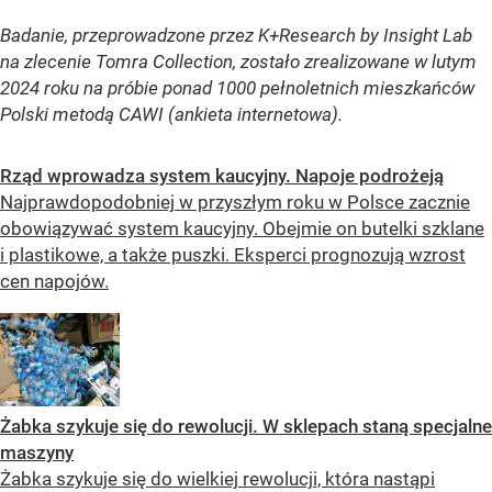
Badanie, przeprowadzone przez K+Research by Insight Lab
na zlecenie Tomra Collection, zostało zrealizowane w lutym
2024 roku na próbie ponad 1000 pełnoletnich mieszkańców
Polski metodą CAWI (ankieta internetowa).
Rząd wprowadza system kaucyjny. Napoje podrożeją
Najprawdopodobniej w przyszłym roku w Polsce zacznie
obowiązywać system kaucyjny. Obejmie on butelki szklane
i plastikowe, a także puszki. Eksperci prognozują wzrost
cen napojów.
Żabka szykuje się do rewolucji. W sklepach staną specjalne
maszyny
Żabka szykuje się do wielkiej rewolucji, która nastąpi