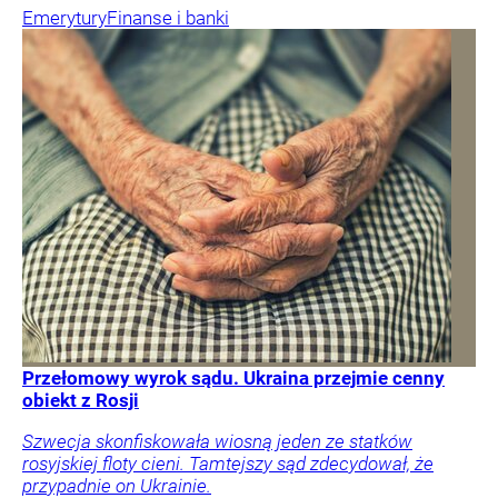
Emerytury
Finanse i banki
Przełomowy wyrok sądu. Ukraina przejmie cenny
obiekt z Rosji
Szwecja skonfiskowała wiosną jeden ze statków
rosyjskiej floty cieni. Tamtejszy sąd zdecydował, że
przypadnie on Ukrainie.