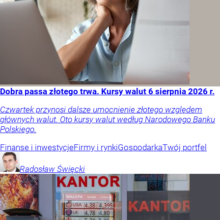
Dobra passa złotego trwa. Kursy walut 6 sierpnia 2026 r.
Czwartek przynosi dalsze umocnienie złotego względem
głównych walut. Oto kursy walut według Narodowego Banku
Polskiego.
Finanse i inwestycje
Firmy i rynki
Gospodarka
Twój portfel
Radosław
Święcki