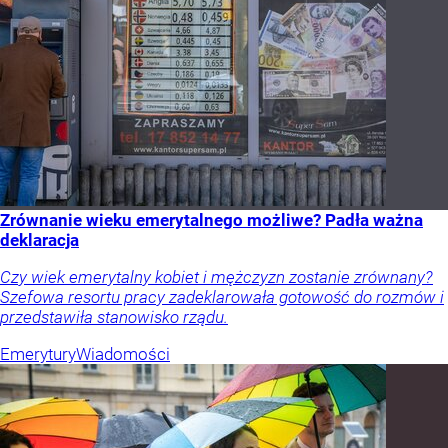
Zrównanie wieku emerytalnego możliwe? Padła ważna
deklaracja
Czy wiek emerytalny kobiet i mężczyzn zostanie zrównany?
Szefowa resortu pracy zadeklarowała gotowość do rozmów i
przedstawiła stanowisko rządu.
Emerytury
Wiadomości