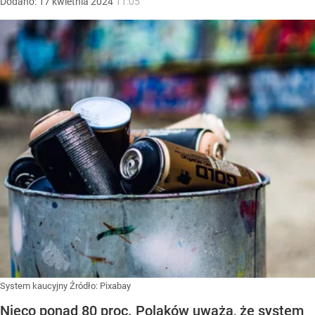
Dodano:
17
kwietnia
2024
11:05
System kaucyjny
Źródło:
Pixabay
Nieco ponad 80 proc. Polaków uważa, że system