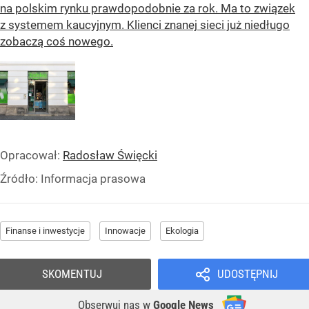
na polskim rynku prawdopodobnie za rok. Ma to związek
z systemem kaucyjnym. Klienci znanej sieci już niedługo
zobaczą coś nowego.
Opracował:
Radosław Święcki
Źródło:
Informacja prasowa
Finanse i inwestycje
Innowacje
Ekologia
SKOMENTUJ
UDOSTĘPNIJ
Obserwuj nas
w
Google News