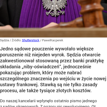
Sędzia
/ Źródło:
Shutterstock
/
PawelKacperek
Jedno sądowe pouczenie wywołało większe
poruszenie niż niejeden wyrok. Sędzia otwarcie
zakwestionował stosowaną przez banki praktykę
składania „niby-oświadczeń”, jednocześnie
pokazując problem, który może nabrać
szczególnego znaczenia po wejściu w życie nowej
ustawy frankowej. Stawką są nie tylko zasady
procesu, ale także tysiące złotych kosztów.
Do naszej kancelarii wpłynęło ostatnio pismo jednego
z sądów okręgowych. Z pozoru nic rewolucyjnego. Ot,