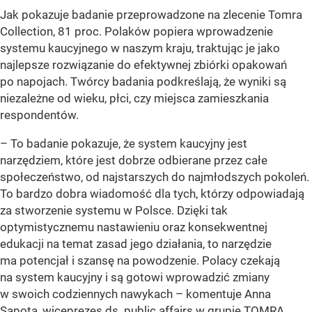
Jak pokazuje badanie przeprowadzone na zlecenie Tomra
Collection, 81 proc. Polaków popiera wprowadzenie
systemu kaucyjnego w naszym kraju, traktując je jako
najlepsze rozwiązanie do efektywnej zbiórki opakowań
po napojach. Twórcy badania podkreślają, że wyniki są
niezależne od wieku, płci, czy miejsca zamieszkania
respondentów.
– To badanie pokazuje, że system kaucyjny jest
narzędziem, które jest dobrze odbierane przez całe
społeczeństwo, od najstarszych do najmłodszych pokoleń.
To bardzo dobra wiadomość dla tych, którzy odpowiadają
za stworzenie systemu w Polsce. Dzięki tak
optymistycznemu nastawieniu oraz konsekwentnej
edukacji na temat zasad jego działania, to narzędzie
ma potencjał i szansę na powodzenie. Polacy czekają
na system kaucyjny i są gotowi wprowadzić zmiany
w swoich codziennych nawykach –
komentuje Anna
Sapota, wiceprezes ds. public affairs w grupie TOMRA.