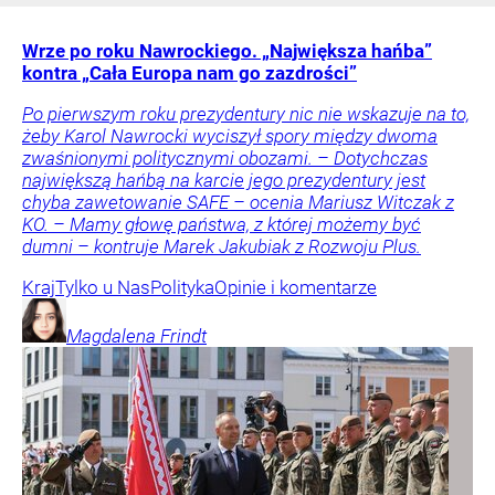
Wrze po roku Nawrockiego. „Największa hańba”
kontra „Cała Europa nam go zazdrości”
Po pierwszym roku prezydentury nic nie wskazuje na to,
żeby Karol Nawrocki wyciszył spory między dwoma
zwaśnionymi politycznymi obozami. – Dotychczas
największą hańbą na karcie jego prezydentury jest
chyba zawetowanie SAFE – ocenia Mariusz Witczak z
KO. – Mamy głowę państwa, z której możemy być
dumni – kontruje Marek Jakubiak z Rozwoju Plus.
Kraj
Tylko u Nas
Polityka
Opinie i komentarze
Magdalena
Frindt