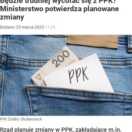
Będzie trudniej wycofać się z PPK?
Ministerstwo potwierdza planowane
zmiany
Dodano:
23
marca
2025
11:25
PPK
Źródło:
Shutterstock
Rząd planuje zmiany w PPK, zakładające m.in.