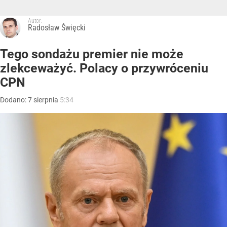
Autor:
Radosław Święcki
Tego sondażu premier nie może
zlekceważyć. Polacy o przywróceniu
CPN
Dodano:
7
sierpnia
5:34