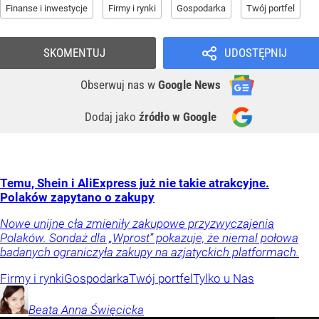
Finanse i inwestycje
Firmy i rynki
Gospodarka
Twój portfel
SKOMENTUJ
UDOSTĘPNIJ
Obserwuj nas
w
Google News
Dodaj jako
źródło w Google
Temu, Shein i AliExpress już nie takie atrakcyjne.
Polaków zapytano o zakupy
Nowe unijne cła zmieniły zakupowe przyzwyczajenia
Polaków. Sondaż dla „Wprost” pokazuje, że niemal połowa
badanych ograniczyła zakupy na azjatyckich platformach.
Firmy i rynki
Gospodarka
Twój portfel
Tylko u Nas
Beata Anna
Święcicka