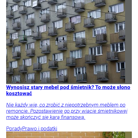
Wynosisz stary mebel pod śmietnik? To może słono
kosztować
Nie każdy wie, co zrobić z niepotrzebnym meblem po
remoncie. Pozostawienie go przy wiacie śmietnikowej
może skończyć się karą finansową.
Porady
Prawo i podatki