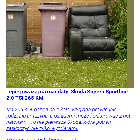
Lepiej uważaj na mandaty. Skoda Superb Sportline
2.0 TSI 265 KM
Ma 265 KM, napęd na 4 koła, wygląda prawie jak
rodzinna limuzyna, a osiągami może konkurować z hot
hatchami. To nie pierwsza Skoda, która potrafi
zaskoczyć nie tylko wymiarami.
Motoryzacja
Testy
Twój portfel