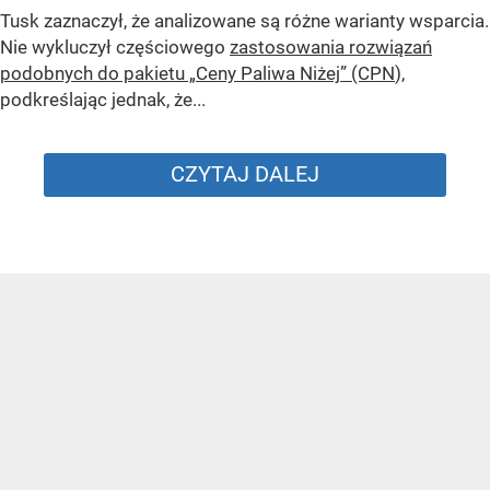
Tusk zaznaczył, że analizowane są różne warianty wsparcia.
Nie wykluczył częściowego
zastosowania rozwiązań
podobnych do pakietu „Ceny Paliwa Niżej” (CPN
),
podkreślając jednak, że...
CZYTAJ DALEJ