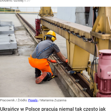
Dodano:
dzisiaj
6:37
Pracownik
/ Źródło:
Pexels
/
Marianna Zuzanna
Ukraińcy w Polsce pracują niemal tak często jak