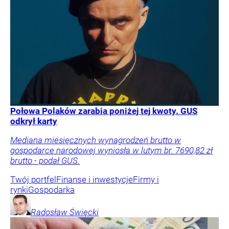
Połowa Polaków zarabia poniżej tej kwoty. GUS
odkrył karty
Mediana miesięcznych wynagrodzeń brutto w
gospodarce narodowej wyniosła w lutym br. 7690,82 zł
brutto - podał GUS.
Twój portfel
Finanse i inwestycje
Firmy i
rynki
Gospodarka
Radosław
Święcki