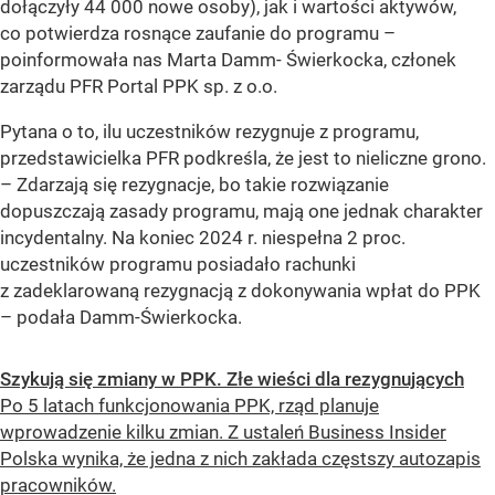
dołączyły 44 000 nowe osoby), jak i wartości aktywów,
co potwierdza rosnące zaufanie do programu
–
poinformowała nas Marta Damm- Świerkocka, członek
zarządu PFR Portal PPK sp. z o.o.
Pytana o to, ilu uczestników rezygnuje z programu,
przedstawicielka PFR podkreśla, że jest to nieliczne grono.
– Zdarzają się rezygnacje, bo takie rozwiązanie
dopuszczają zasady programu, mają one jednak charakter
incydentalny. Na koniec 2024 r. niespełna 2 proc.
uczestników programu posiadało rachunki
z zadeklarowaną rezygnacją z dokonywania wpłat do PPK
– podała Damm-Świerkocka.
Szykują się zmiany w PPK. Złe wieści dla rezygnujących
Po 5 latach funkcjonowania PPK, rząd planuje
wprowadzenie kilku zmian. Z ustaleń Business Insider
Polska wynika, że jedna z nich zakłada częstszy autozapis
pracowników.