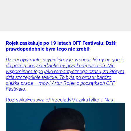
Rojek zaskakuje po 19 latach OFF Festivalu: Dziś
prawdopodobnie bym tego nie zrobił
Dzieci były małe, usypialiśmy je, wchodziliśmy na górę i
do późnej nocy siedzieliśmy przy komputerach. Nie
wspominam tego jako romantycznego czasu, za którym
dziś szczególnie tęsknię. To była po prostu bardzo
ciężka praca – mówi Artur Rojek o początkach OFF
Festivalu.
Rozrywka
Festiwale/Przeglądy
Muzyka
Tylko u Nas