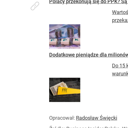
Polacy przekonują się do PPK? S
Wartoś
przeka
Dodatkowe pieniądze dla milionó
Do 15 
warunk
Opracował:
Radosław Święcki