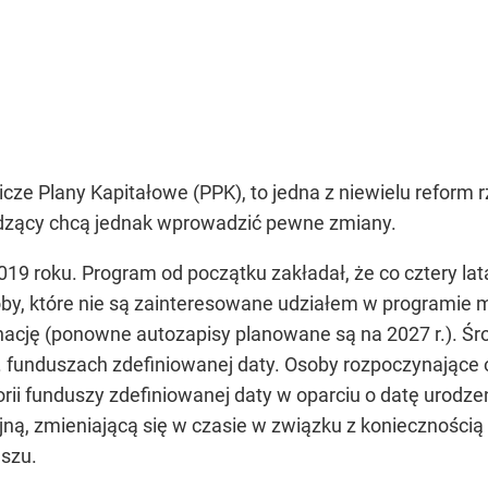
ze Plany Kapitałowe (PPK), to jedna z niewielu reform rz
ądzący chcą jednak wprowadzić pewne zmiany.
19 roku. Program od początku zakładał, że co cztery la
oby, które nie są zainteresowane udziałem w programie
ację (ponowne autozapisy planowane są na 2027 r.). Ś
. funduszach zdefiniowanej daty. Osoby rozpoczynające
rii funduszy zdefiniowanej daty w oparciu o datę urodze
jną, zmieniającą się w czasie w związku z konieczności
szu.