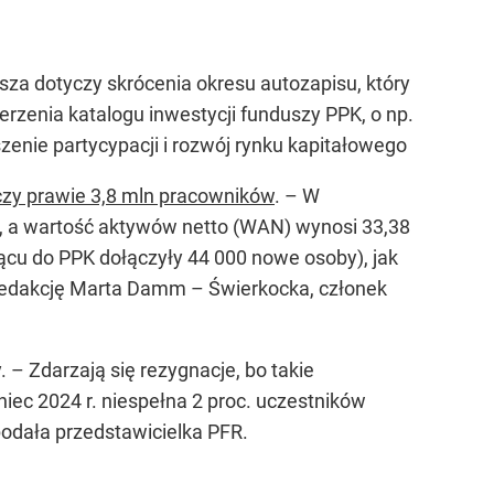
sza dotyczy skrócenia okresu autozapisu, który
erzenia katalogu inwestycji funduszy PPK, o np.
zenie partycypacji i rozwój rynku kapitałowego
czy prawie 3,8 mln pracowników
. –
W
), a wartość aktywów netto (WAN) wynosi 33,38
ącu do PPK dołączyły 44 000 nowe osoby), jak
ą redakcję Marta Damm
– Świerkocka, członek
y. –
Zdarzają się rezygnacje, bo takie
iec 2024 r. niespełna 2 proc. uczestników
odała przedstawicielka PFR.