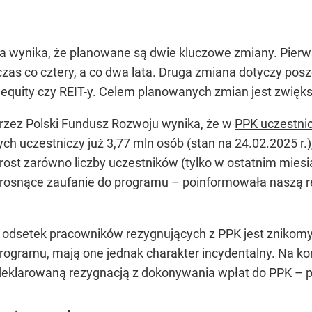
ska wynika, że planowane są dwie kluczowe zmiany. Pierw
zas co cztery, a co dwa lata. Druga zmiana dotyczy posz
e equity czy REIT-y. Celem planowanych zmian jest zwięks
rzez Polski Fundusz Rozwoju wynika, że w
PPK uczestni
h uczestniczy już 3,77 mln osób (stan na 24.02.2025 r.
ost zarówno liczby uczestników (tylko w ostatnim miesi
a rosnące zaufanie do programu – poinformowała nasz
odsetek pracowników rezygnujących z PPK jest znikom
ogramu, mają one jednak charakter incydentalny. Na kon
adeklarowaną rezygnacją z dokonywania wpłat do PPK
– p