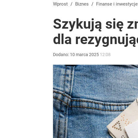
Polacy rzucili się na przywrócone świadczenie. P
Wprost
/
Biznes
/
Finanse i inwestycje
Szykują się z
dodaj
dla rezygnuj
Dobra passa złotego trwa. Kursy walut 6 sierpnia 2
Dodano:
10
marca
2025
12:08
dodaj
Wrze po roku Nawrockiego. „Największa hańba” ko
16