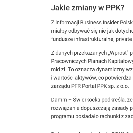
Jakie zmiany w PPK?
Z informacji Business Insider Pol
miałby odbywać się nie jak dotychc
fundusze infrastrukturalne, privat
Z danych przekazanych „Wprost" p
Pracowniczych Planach Kapitałowyc
mld zł. To oznacza dynamiczny wzr
i wartości aktywów, co potwierdz
zarządu PFR Portal PPK sp. z o.o.
Damm – Świerkocka podkreśla, że 
rozwiązanie dopuszczają zasady pr
programu posiadało rachunki z z