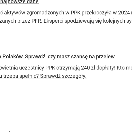
ą najnowsze dane
ć aktywów zgromadzonych w PPK przekroczyła w 2024 ro
zanych przez PFR. Eksperci spodziewają się kolejnych 
w Polaków. Sprawdź, czy masz szansę na przelew
kwietnia uczestnicy PPK otrzymają 240 zł dopłaty! Kto mo
i trzeba spełnić? Sprawdź szczegóły.