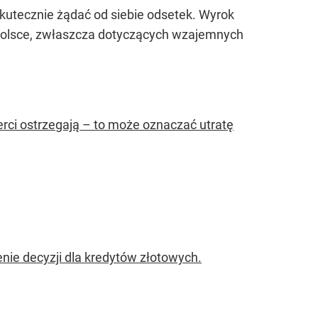
kutecznie żądać od siebie odsetek. Wyrok
 Polsce, zwłaszcza dotyczących wzajemnych
rci ostrzegają – to może oznaczać utratę
ie decyzji dla kredytów złotowych.