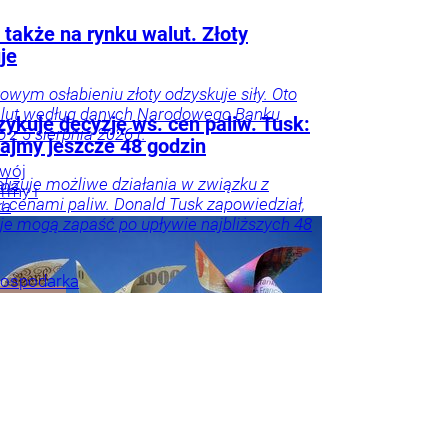
 także na rynku walut. Złoty
je
owym osłabieniu złoty odzyskuje siły. Oto
alut według danych Narodowego Banku
ykuje decyzję ws. cen paliw. Tusk:
 z 5 sierpnia 2026 r.
ajmy jeszcze 48 godzin
wój
lizuje możliwe działania w związku z
nna
irmy i
 cenami paliw. Donald Tusk zapowiedział,
ka
je mogą zapaść po upływie najbliższych 48
ospodarka