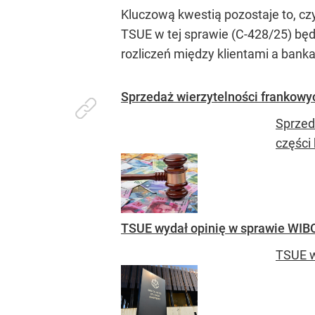
Kluczową kwestią pozostaje to, c
TSUE w tej sprawie (C-428/25) bę
rozliczeń między klientami a bank
Sprzedaż wierzytelności frankowyc
Sprzed
części 
TSUE wydał opinię w sprawie WIBO
TSUE w