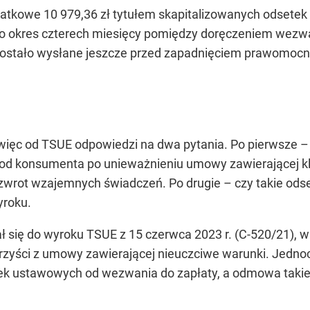
atkowe 10 979,36 zł tytułem skapitalizowanych odsetek
ło okres czterech miesięcy pomiędzy doręczeniem wez
zostało wysłane jeszcze przed zapadnięciem prawomoc
ięc od TSUE odpowiedzi na dwa pytania. Po pierwsze –
od konsumenta po unieważnieniu umowy zawierającej 
zwrot wzajemnych świadczeń. Po drugie – czy takie odse
roku.
 się do wyroku TSUE z 15 czerwca 2023 r. (C-520/21), w
zyści z umowy zawierającej nieuczciwe warunki. Jednoc
k ustawowych od wezwania do zapłaty, a odmowa taki