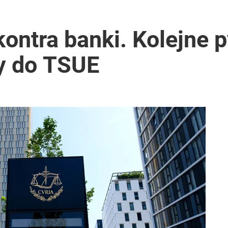
ontra banki. Kolejne p
ły do TSUE
i. Tego potrzebuje dziś cała Europa
2030 roku?