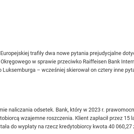
 Europejskiej trafiły dwa nowe pytania prejudycjalne dot
kręgowego w sprawie przeciwko Raiffeisen Bank Interna
o Luksemburga – wcześniej skierował on cztery inne py
mie naliczania odsetek. Bank, który w 2023 r. prawomoc
tobiorcą wzajemne roszczenia. Klient zapłacił przez 15 l
tała do wypłaty na rzecz kredytobiorcy kwota 40 060,27 z