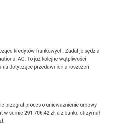
yczące kredytów frankowych. Zadał je sędzia
tional AG. To już kolejne wątpliwości
tania dotyczące przedawnienia roszczeń
nie przegrał proces o unieważnienie umowy
at w sumie 291 706,42 zł, a z banku otrzymał
ł.