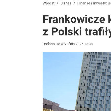
Prawdziwa wartość różnorodności
Wprost
/
Biznes
/
Finanse i inwestycje
Frankowicze k
dodaj
z Polski trafi
Gen. Pawlikowski: Przywiozłem cenną lekcję z Dani
Dodano:
18
września
2025
13:38
2
Farmacja: wzrost pod presją. co czeka branżę do 
dodaj