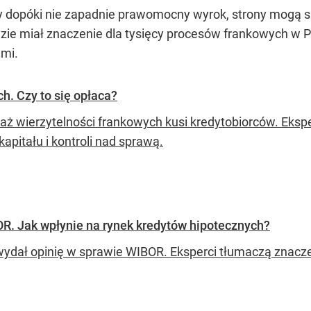
zy dopóki nie zapadnie prawomocny wyrok, strony mogą s
dzie miał znaczenie dla tysięcy procesów frankowych w
ami.
h. Czy to się opłaca?
aż wierzytelności frankowych kusi kredytobiorców. Ekspe
kapitału i kontroli nad sprawą.
R. Jak wpłynie na rynek kredytów hipotecznych?
ydał opinię w sprawie WIBOR. Eksperci tłumaczą znaczen