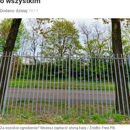
o wszystkim
Dodano:
dzisiaj
10:11
Za wysokie ogrodzenie? Możesz zapłacić słoną karę
/ Źródło:
Free Pik