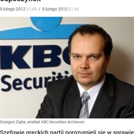
9
lutego
2012
21:45
/
9
lutego
2012
21:45
Grzegorz Zięba, analityk KBC Securities Archiwum
Szefowie greckich partii porozumieli się w sprawie