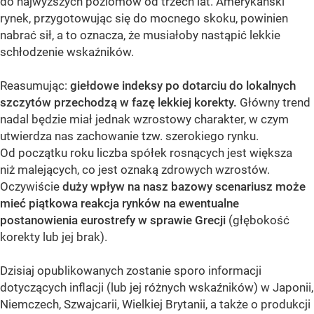
do najwyższych poziomów od trzech lat. Amerykański
rynek, przygotowując się do mocnego skoku, powinien
nabrać sił, a to oznacza, że musiałoby nastąpić lekkie
schłodzenie wskaźników.
Reasumując:
giełdowe indeksy po dotarciu do lokalnych
szczytów przechodzą w fazę lekkiej korekty.
Główny trend
nadal będzie miał jednak wzrostowy charakter, w czym
utwierdza nas zachowanie tzw. szerokiego rynku.
Od początku roku liczba spółek rosnących jest większa
niż malejących, co jest oznaką zdrowych wzrostów.
Oczywiście
duży wpływ na nasz bazowy scenariusz może
mieć piątkowa reakcja rynków na ewentualne
postanowienia eurostrefy w sprawie Grecji
(głębokość
korekty lub jej brak).
Dzisiaj opublikowanych zostanie sporo informacji
dotyczących inflacji (lub jej różnych wskaźników) w Japonii,
Niemczech, Szwajcarii, Wielkiej Brytanii, a także o produkcji