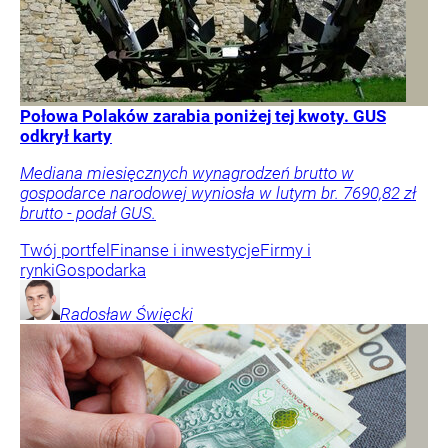
Połowa Polaków zarabia poniżej tej kwoty. GUS
odkrył karty
Mediana miesięcznych wynagrodzeń brutto w
gospodarce narodowej wyniosła w lutym br. 7690,82 zł
brutto - podał GUS.
Twój portfel
Finanse i inwestycje
Firmy i
rynki
Gospodarka
Radosław
Święcki