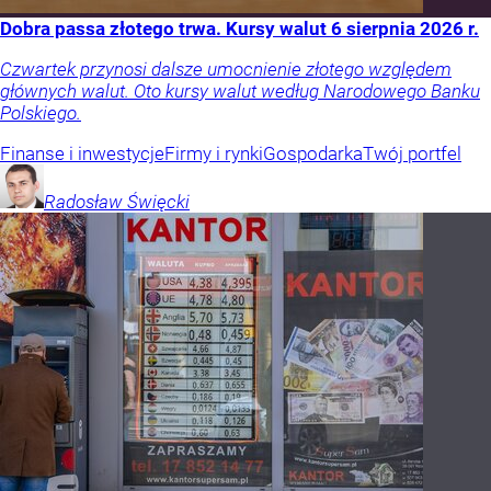
Dobra passa złotego trwa. Kursy walut 6 sierpnia 2026 r.
Czwartek przynosi dalsze umocnienie złotego względem
głównych walut. Oto kursy walut według Narodowego Banku
Polskiego.
Finanse i inwestycje
Firmy i rynki
Gospodarka
Twój portfel
Radosław
Święcki