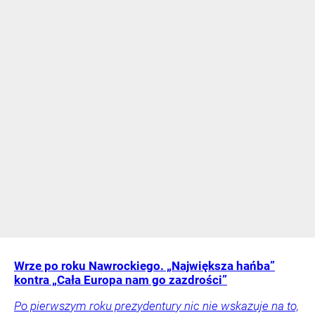
Wrze po roku Nawrockiego. „Największa hańba”
kontra „Cała Europa nam go zazdrości”
Po pierwszym roku prezydentury nic nie wskazuje na to,