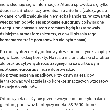
nie wsłuchuje się w informacje z Aten, a sprawdza się tylko
depesze z Brukseli czy ewentualnie z Berlina (zależy, gdzie
w danej chwili znajduje się niemiecka kanclerz).
W czwartek
wieczorem odbyło się spotkanie eurogrupy poświęcone
Grecji. Doniesienia z tego gremium będą kształtowały
dzisiejszą atmosferę (niestety, w chwili pisania tego
komentarza treść postanowień nie była znana).
Po mocnych zeszłotygodniowych wzrostach rynek znajduje
się w fazie lekkiej korekty. Na razie ma ona płaski charakter,
ale
brak pozytywnych rozstrzygnięć na czwartkowym
spotkaniu eurogrupy może doprowadzić
do przyspieszenia spadków.
Przy czym należałoby
je traktować wyłącznie jako korektę znaczących wzrostów
i okazję do zakupów.
Odpoczynek należy się przede wszystkim amerykańskim
giełdom, ponieważ tamtejszy indeks S&P500 dotarł