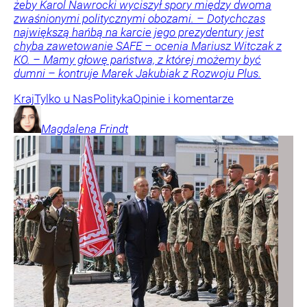
żeby Karol Nawrocki wyciszył spory między dwoma
zwaśnionymi politycznymi obozami. – Dotychczas
największą hańbą na karcie jego prezydentury jest
chyba zawetowanie SAFE – ocenia Mariusz Witczak z
KO. – Mamy głowę państwa, z której możemy być
dumni – kontruje Marek Jakubiak z Rozwoju Plus.
Kraj
Tylko u Nas
Polityka
Opinie i komentarze
Magdalena
Frindt