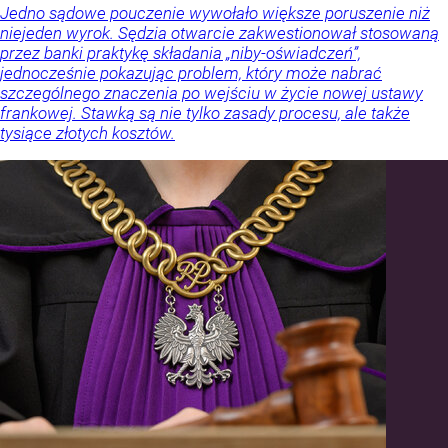
Jedno sądowe pouczenie wywołało większe poruszenie niż
niejeden wyrok. Sędzia otwarcie zakwestionował stosowaną
przez banki praktykę składania „niby-oświadczeń”,
jednocześnie pokazując problem, który może nabrać
szczególnego znaczenia po wejściu w życie nowej ustawy
frankowej. Stawką są nie tylko zasady procesu, ale także
tysiące złotych kosztów.