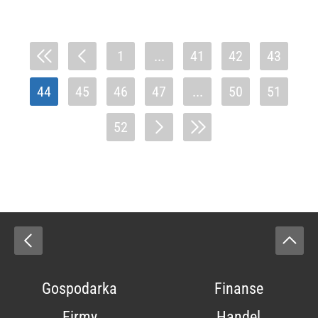
1
...
41
42
43
44
45
46
47
...
50
51
52
Gospodarka
Finanse
Firmy
Handel