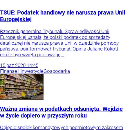
TSUE: Podatek handlowy nie narusza prawa Unii
Europejskiej
Rzecznik generalna Trybunału Sprawiedliwości Unii
Europejskiej uznała, że polski podatek od sprzedaży
detalicznej nie narusza prawa Unii w dziedzinie pomocy
państwa, poinformował Trybunał. Opinia Juliane Kokott
może być wzięta pod uwagę...
15
paź
2020
14:45
Finanse i inwestycje
Gospodarka
Ważna zmiana w podatkach odsunięta. Wejdzie
w życie dopiero w przyszłym roku
Objęcie spółek komandytowych podmiotowym zakresem