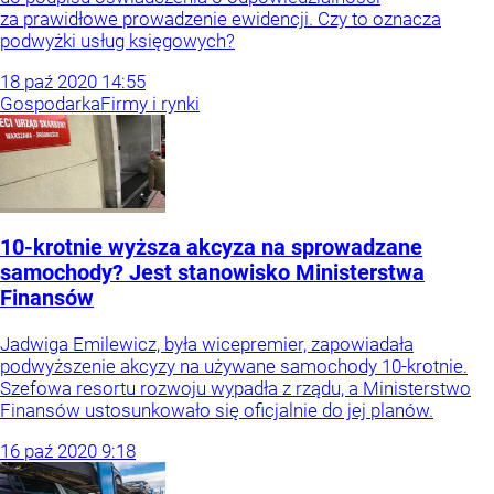
za prawidłowe prowadzenie ewidencji. Czy to oznacza
podwyżki usług księgowych?
18
paź
2020
14:55
Gospodarka
Firmy i rynki
10-krotnie wyższa akcyza na sprowadzane
samochody? Jest stanowisko Ministerstwa
Finansów
Jadwiga Emilewicz, była wicepremier, zapowiadała
podwyższenie akcyzy na używane samochody 10-krotnie.
Szefowa resortu rozwoju wypadła z rządu, a Ministerstwo
Finansów ustosunkowało się oficjalnie do jej planów.
16
paź
2020
9:18