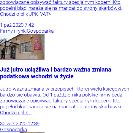
zobowiązane opisywać faktury specjalnym kodem. Kto
popełni błąd, naraża się na mandat od strony skarbówki.
Chodzi o plik JPK_VAT>
1
paź
2020
7:42
Firmy i rynki
Gospodarka
Już jutro uciążliwa i bardzo ważna zmiana
podatkowa wchodzi w życie
Jutro ważna zmiana w przepisach, której wielu księgowych
bardzo się obawia. Od 1 października polskie firmy będą
zobowiązane opisywać faktury specjalnym kodem. Kto
popełni błąd, naraża się na mandat od strony skarbówki.
Chodzi o plik...
30
wrz
2020
12:39
Gospodarka