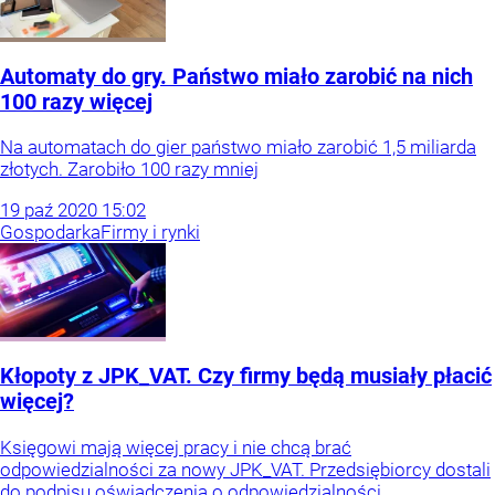
Automaty do gry. Państwo miało zarobić na nich
100 razy więcej
Na automatach do gier państwo miało zarobić 1,5 miliarda
złotych. Zarobiło 100 razy mniej
19
paź
2020
15:02
Gospodarka
Firmy i rynki
Kłopoty z JPK_VAT. Czy firmy będą musiały płacić
więcej?
Księgowi mają więcej pracy i nie chcą brać
odpowiedzialności za nowy JPK_VAT. Przedsiębiorcy dostali
do podpisu oświadczenia o odpowiedzialności