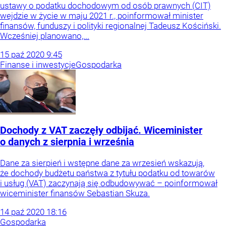
ustawy o podatku dochodowym od osób prawnych (CIT)
wejdzie w życie w maju 2021 r., poinformował minister
finansów, funduszy i polityki regionalnej Tadeusz Kościński.
Wcześniej planowano,...
15
paź
2020
9:45
Finanse i inwestycje
Gospodarka
Dochody z VAT zaczęły odbijać. Wiceminister
o danych z sierpnia i września
Dane za sierpień i wstępne dane za wrzesień wskazują,
że dochody budżetu państwa z tytułu podatku od towarów
i usług (VAT) zaczynają się odbudowywać – poinformował
wiceminister finansów Sebastian Skuza.
14
paź
2020
18:16
Gospodarka