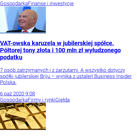
Gospodarka
Finanse i inwestycje
VAT-owska karuzela w jubilerskiej spółce.
Półtorej tony złota i 100 mln zł wyłudzonego
podatku
7 osób zatrzymanych i z zarzutami. A wszystko dotyczy
spółki jubilerskiej Briju – wynika z ustaleń Business Insider
Polska.
6
paź
2020
9:08
Gospodarka
Firmy i rynki
Giełda