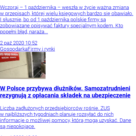
Wczoraj – 1 października – weszła w życie ważna zmiana
w przepisach, której wielu księgowych bardzo się obawiało.
I słusznie, bo od 1 października polskie firmy są
zobowiązane opisywać faktury specjalnym kodem. Kto
popełni błąd, naraża...
2
paź
2020
10:52
Gospodarka
Firmy i rynki
W Polsce przybywa dłużników. Samozatrudnieni
rezygnują z opłacania składek na ubezpieczenie
Liczba zadłużonych przedsiębiorców rośnie. ZUS
w najbliższych tygodniach planuje rozsyłać do nich
informacje o możliwej pomocy, którą mogą uzyskać. Dane
są niepokojące.