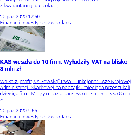
z kwarantanną lub izolacją.
22
paź
2020
17:50
Finanse i inwestycje
Gospodarka
KAS weszła do 10 firm. Wyłudziły VAT na blisko
8 mln zł
Walka z „mafią VAT-owską” trwa. Funkcjonariusze Krajowej
Administracji Skarbowej na początku miesiąca przeszukali
dziesięć firm. Mogły narazić państwo na straty blisko 8 mln
zł.
20
paź
2020
9:55
Finanse i inwestycje
Gospodarka