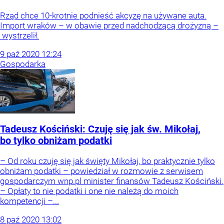
Rząd chce 10-krotnie podnieść akcyzę na używane auta.
Import wraków – w obawie przed nadchodzącą drożyzną –
wystrzelił.
9
paź
2020
12:24
Gospodarka
Tadeusz Kościński: Czuję się jak św. Mikołaj,
bo tylko obniżam podatki
– Od roku czuję się jak święty Mikołaj, bo praktycznie tylko
obniżam podatki – powiedział w rozmowie z serwisem
gospodarczym wnp.pl minister finansów Tadeusz Kościński.
– Opłaty to nie podatki i one nie należą do moich
kompetencji –...
8
paź
2020
13:02