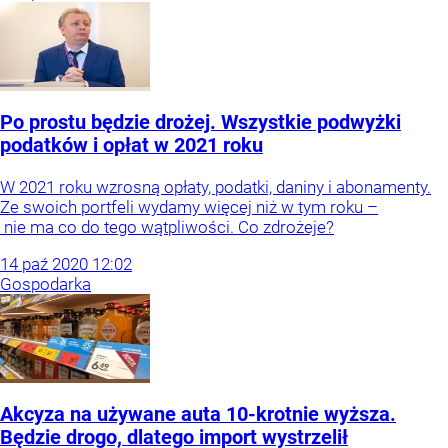
Po prostu będzie drożej. Wszystkie podwyżki
podatków i opłat w 2021 roku
W 2021 roku wzrosną opłaty, podatki, daniny i abonamenty.
Ze swoich portfeli wydamy więcej niż w tym roku –
nie ma co do tego wątpliwości. Co zdrożeje?
14
paź
2020
12:02
Gospodarka
Akcyza na używane auta 10-krotnie wyższa.
Będzie drogo, dlatego import wystrzelił