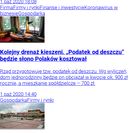
1
paź
2020
18:08
Firma
Firmy i rynki
Finanse i inwestycje
Koronawirus w
biznesie
Gospodarka
Kolejny drenaż kieszeni. „Podatek od deszczu”
będzie słono Polaków kosztował
Rząd przygotowuje tzw. podatek od deszczu. Wg wyliczeń,
dom jednorodzinny będzie on obciążał w kwocie ok. 900 zł
rocznie, a mieszkanie spółdzielcze – 700 zł.
1
paź
2020
14:40
Gospodarka
Firmy i rynki