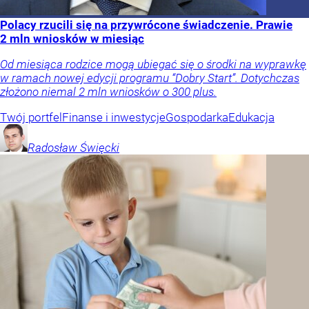
Polacy rzucili się na przywrócone świadczenie. Prawie
2 mln wniosków w miesiąc
Od miesiąca rodzice mogą ubiegać się o środki na wyprawkę
w ramach nowej edycji programu “Dobry Start”. Dotychczas
złożono niemal 2 mln wniosków o 300 plus.
Twój portfel
Finanse i inwestycje
Gospodarka
Edukacja
Radosław
Święcki