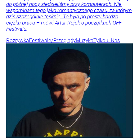
do późnej nocy siedzieliśmy przy komputerach. Nie
wspominam tego jako romantycznego czasu, za którym
dziś szczególnie tęsknię. To była po prostu bardzo
ciężka praca – mówi Artur Rojek o początkach OFF
Festivalu.
Rozrywka
Festiwale/Przeglądy
Muzyka
Tylko u Nas