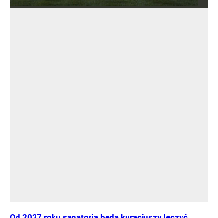
Od 2027 roku sanatoria będą kuracjuszy leczyć