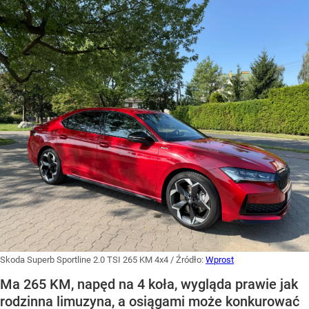
Skoda Superb Sportline 2.0 TSI 265 KM 4x4
/ Źródło:
Wprost
Ma 265 KM, napęd na 4 koła, wygląda prawie jak
rodzinna limuzyna, a osiągami może konkurować