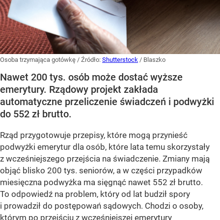
Osoba trzymająca gotówkę
/ Źródło:
Shutterstock
/
Blaszko
Nawet 200 tys. osób może dostać wyższe
emerytury. Rządowy projekt zakłada
automatyczne przeliczenie świadczeń i podwyżki
do 552 zł brutto.
Rząd przygotowuje przepisy, które mogą przynieść
podwyżki emerytur dla osób, które lata temu skorzystały
z wcześniejszego przejścia na świadczenie. Zmiany mają
objąć blisko 200 tys. seniorów, a w części przypadków
miesięczna podwyżka ma sięgnąć nawet 552 zł brutto.
To odpowiedź na problem, który od lat budził spory
i prowadził do postępowań sądowych. Chodzi o osoby,
którym po przejściu z wcześniejszej emerytury