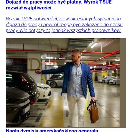
Dojazd do pracy może być płatny. Wyrok TSUE
rozwiał wątpliwości
Wyrok TSUE potwierdził, że w określonych sytuacjach
dojazd do pracy i powrót mogą być zaliczane do czasu
pracy. Nie dotyczy to jednak wszystkich pracowników.
Nagła dymisja amerykańskiego generała.