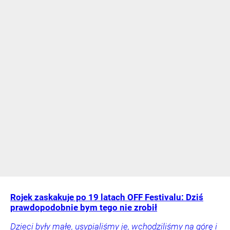
Rojek zaskakuje po 19 latach OFF Festivalu: Dziś
prawdopodobnie bym tego nie zrobił
Dzieci były małe, usypialiśmy je, wchodziliśmy na górę i