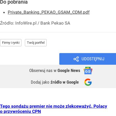
Do pobrania
Private_Banking_PEKAO_GSAM_CDM.pdf
Źródło:
InfoWire.pl
/
Bank Pekao SA
Firmy i rynki
Twój portfel
UDOSTĘPNIJ
Obserwuj nas
w
Google News
Dodaj jako
źródło w Google
Tego sondażu premier nie może zlekceważyć. Polacy
o przywróceniu CPN