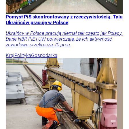
Pomysł PiS skonfrontowany z rzeczywistością. Tylu
Ukraińców pracuje w Polsce
Ukraińcy w Polsce pracują niemal tak często jak Polacy.
Dane NBP, PIE i UW potwierdzają, że ich aktywność
zawodowa przekracza 70 proc.
Kraj
Polityka
Gospodarka