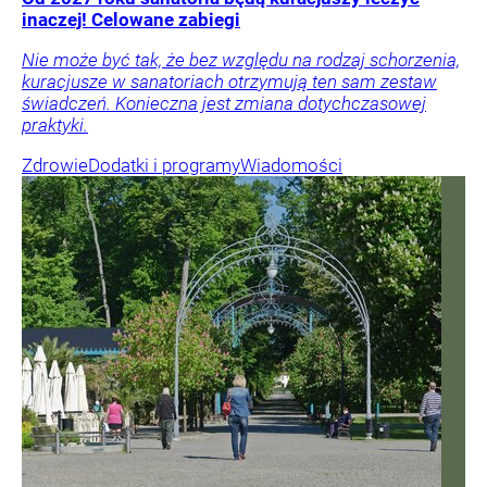
inaczej! Celowane zabiegi
Nie może być tak, że bez względu na rodzaj schorzenia,
kuracjusze w sanatoriach otrzymują ten sam zestaw
świadczeń. Konieczna jest zmiana dotychczasowej
praktyki.
Zdrowie
Dodatki i programy
Wiadomości