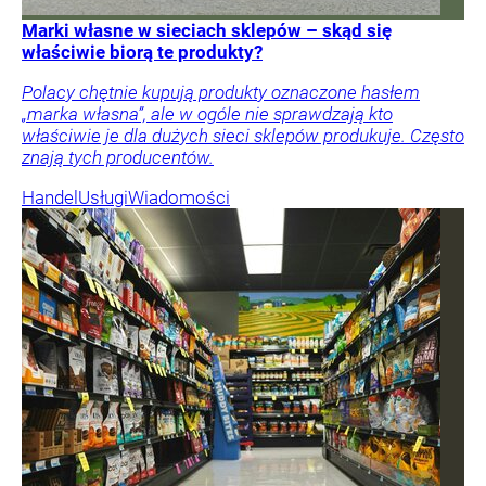
Marki własne w sieciach sklepów – skąd się
właściwie biorą te produkty?
Polacy chętnie kupują produkty oznaczone hasłem
„marka własna”, ale w ogóle nie sprawdzają kto
właściwie je dla dużych sieci sklepów produkuje. Często
znają tych producentów.
Handel
Usługi
Wiadomości