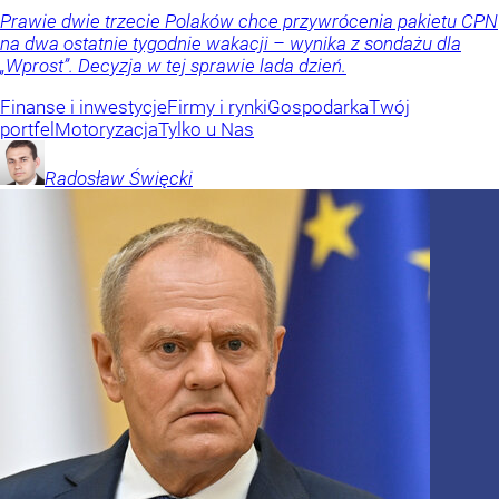
Prawie dwie trzecie Polaków chce przywrócenia pakietu CPN
na dwa ostatnie tygodnie wakacji – wynika z sondażu dla
„Wprost”. Decyzja w tej sprawie lada dzień.
Finanse i inwestycje
Firmy i rynki
Gospodarka
Twój
portfel
Motoryzacja
Tylko u Nas
Radosław
Święcki