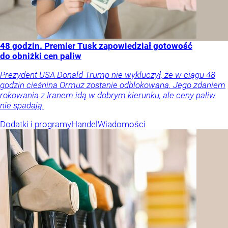
48 godzin. Premier Tusk zapowiedział gotowość
do obniżki cen paliw
Prezydent USA Donald Trump nie wykluczył, że w ciągu 48
godzin cieśnina Ormuz zostanie odblokowana. Jego zdaniem
rokowania z Iranem idą w dobrym kierunku, ale ceny paliw
nie spadają.
Dodatki i programy
Handel
Wiadomości