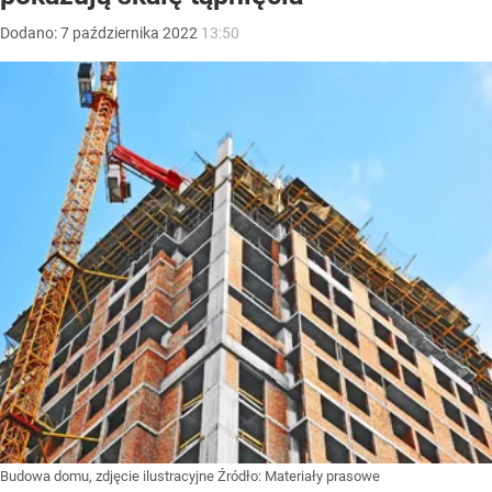
Dodano:
7
października
2022
13:50
Budowa domu, zdjęcie ilustracyjne
Źródło:
Materiały prasowe