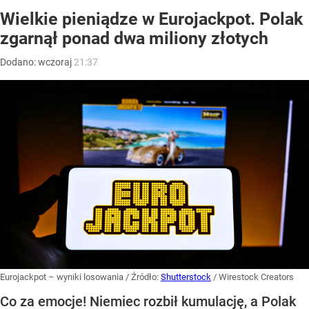
Wielkie pieniądze w Eurojackpot. Polak
zgarnął ponad dwa miliony złotych
Dodano:
wczoraj
21:37
Eurojackpot – wyniki losowania
/ Źródło:
Shutterstock
/
Wirestock Creators
Co za emocje! Niemiec rozbił kumulację, a Polak