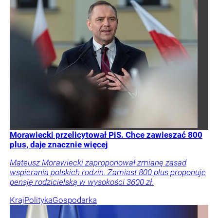
Morawiecki przelicytował PiS. Chce zawieszać 800
plus, daje znacznie więcej
Mateusz Morawiecki zaproponował zmianę zasad
wspierania polskich rodzin. Zamiast 800 plus proponuje
pensję rodzicielską w wysokości 3600 zł.
Kraj
Polityka
Gospodarka