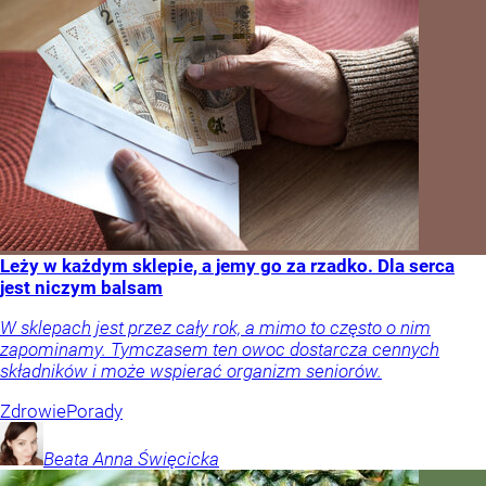
Leży w każdym sklepie, a jemy go za rzadko. Dla serca
jest niczym balsam
W sklepach jest przez cały rok, a mimo to często o nim
zapominamy. Tymczasem ten owoc dostarcza cennych
składników i może wspierać organizm seniorów.
Zdrowie
Porady
Beata Anna
Święcicka