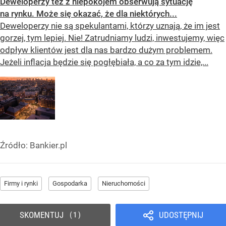
Deweloperzy też z niepokojem obserwują sytuację
na rynku. Może się okazać, że dla niektórych...
Deweloperzy nie są spekulantami, którzy uznają, że im jest
gorzej, tym lepiej. Nie! Zatrudniamy ludzi, inwestujemy, więc
odpływ klientów jest dla nas bardzo dużym problemem.
Jeżeli inflacja będzie się pogłębiała, a co za tym idzie,...
Źródło:
Bankier.pl
Firmy i rynki
Gospodarka
Nieruchomości
SKOMENTUJ
UDOSTĘPNIJ
1