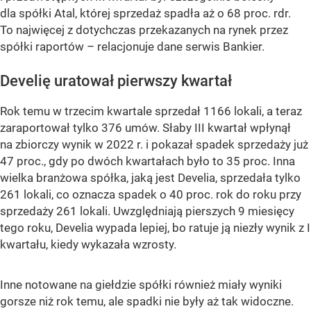
dla spółki Atal, której sprzedaż spadła aż o 68 proc. rdr.
To najwięcej z dotychczas przekazanych na rynek przez
spółki raportów – relacjonuje dane serwis Bankier.
Develię uratował pierwszy kwartał
Rok temu w trzecim kwartale sprzedał 1166 lokali, a teraz
zaraportował tylko 376 umów. Słaby III kwartał wpłynął
na zbiorczy wynik w 2022 r. i pokazał spadek sprzedaży już
47 proc., gdy po dwóch kwartałach było to 35 proc. Inna
wielka branżowa spółka, jaką jest Develia, sprzedała tylko
261 lokali, co oznacza spadek o 40 proc. rok do roku przy
sprzedaży 261 lokali. Uwzględniają pierszych 9 miesięcy
tego roku, Develia wypada lepiej, bo ratuje ją niezły wynik z I
kwartału, kiedy wykazała wzrosty.
Inne notowane na giełdzie spółki również miały wyniki
gorsze niż rok temu, ale spadki nie były aż tak widoczne.