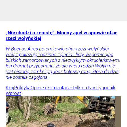
„Nie chodzi o zemstę”. Mocny apel w sprawie ofiar
rzezi wołyńskiej
W Buenos Aires potomkowie ofiar rzezi wołyńskiej
wciąż pokazują rodzinne zdjęcia i listy, wspominając
bliskich zamordowanych z niezwykłym okrucieństwem.
Ich dramat przypomina, że dla wielu rodzin Wołyń nie
jest historią zamkniętą, lecz bolesną raną, która do dziś
nie została zagojona.
Kraj
Polityka
Opinie i komentarze
Tylko u Nas
Tygodnik
Wprost