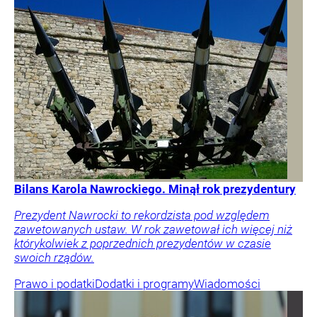
Bilans Karola Nawrockiego. Minął rok prezydentury
Prezydent Nawrocki to rekordzista pod względem
zawetowanych ustaw. W rok zawetował ich więcej niż
którykolwiek z poprzednich prezydentów w czasie
swoich rządów.
Prawo i podatki
Dodatki i programy
Wiadomości