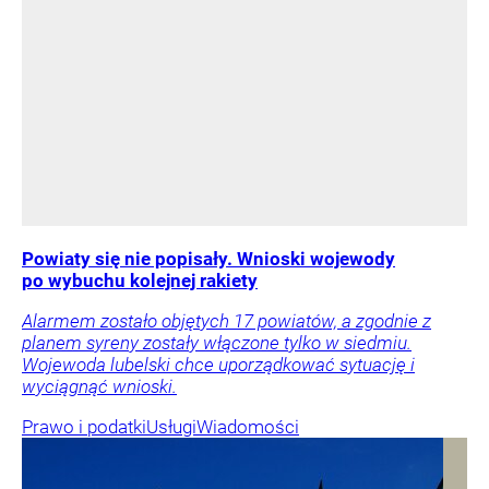
Powiaty się nie popisały. Wnioski wojewody
po wybuchu kolejnej rakiety
Alarmem zostało objętych 17 powiatów, a zgodnie z
planem syreny zostały włączone tylko w siedmiu.
Wojewoda lubelski chce uporządkować sytuację i
wyciągnąć wnioski.
Prawo i podatki
Usługi
Wiadomości