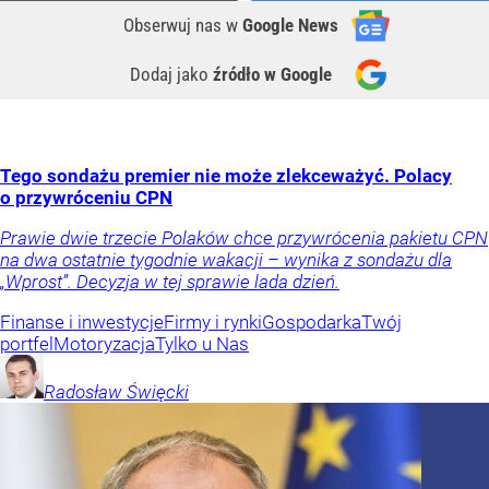
Obserwuj nas
w
Google News
Dodaj jako
źródło w Google
Tego sondażu premier nie może zlekceważyć. Polacy
o przywróceniu CPN
Prawie dwie trzecie Polaków chce przywrócenia pakietu CPN
na dwa ostatnie tygodnie wakacji – wynika z sondażu dla
„Wprost”. Decyzja w tej sprawie lada dzień.
Finanse i inwestycje
Firmy i rynki
Gospodarka
Twój
portfel
Motoryzacja
Tylko u Nas
Radosław
Święcki