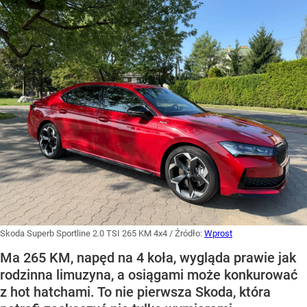
Skoda Superb Sportline 2.0 TSI 265 KM 4x4
/ Źródło:
Wprost
Ma 265 KM, napęd na 4 koła, wygląda prawie jak
rodzinna limuzyna, a osiągami może konkurować
z hot hatchami. To nie pierwsza Skoda, która