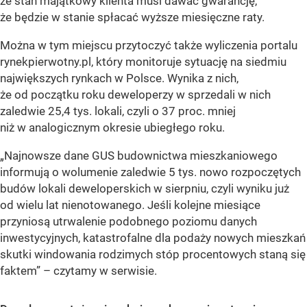
że stan majątkowy klienta musi dawać gwarancję,
że będzie w stanie spłacać wyższe miesięczne raty.
Można w tym miejscu przytoczyć także wyliczenia portalu
rynekpierwotny.pl, który monitoruje sytuację na siedmiu
największych rynkach w Polsce. Wynika z nich,
że od początku roku deweloperzy w sprzedali w nich
zaledwie 25,4 tys. lokali, czyli o 37 proc. mniej
niż w analogicznym okresie ubiegłego roku.
„Najnowsze dane GUS budownictwa mieszkaniowego
informują o wolumenie zaledwie 5 tys. nowo rozpoczętych
budów lokali deweloperskich w sierpniu, czyli wyniku już
od wielu lat nienotowanego. Jeśli kolejne miesiące
przyniosą utrwalenie podobnego poziomu danych
inwestycyjnych, katastrofalne dla podaży nowych mieszkań
skutki windowania rodzimych stóp procentowych staną się
faktem” – czytamy w serwisie.