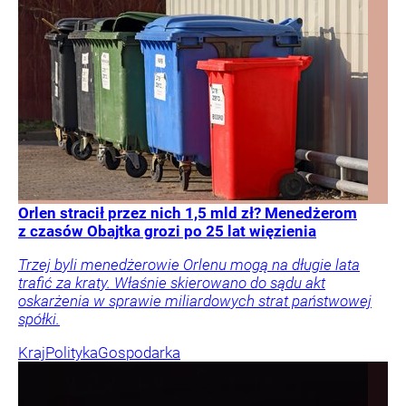
Orlen stracił przez nich 1,5 mld zł? Menedżerom
z czasów Obajtka grozi po 25 lat więzienia
Trzej byli menedżerowie Orlenu mogą na długie lata
trafić za kraty. Właśnie skierowano do sądu akt
oskarżenia w sprawie miliardowych strat państwowej
spółki.
Kraj
Polityka
Gospodarka