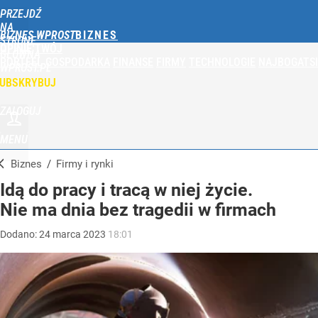
PRZEJDŹ
NA
BIZNES WPROST
STRONĘ
OPINIE
TWÓJ
GŁÓWNĄ
PORTFEL
GOSPODARKA
FINANSE
FIRMY
TECHNOLOGIE
NAJBOGATSI
WPROST.PL
UBSKRYBUJ
ZALOGUJ
MENU
Biznes
/
Firmy i rynki
Idą do pracy i tracą w niej życie.
Nie ma dnia bez tragedii w firmach
Dodano:
24
marca
2023
18:01