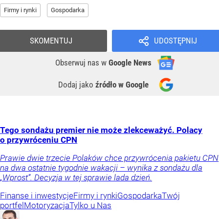
Firmy i rynki
Gospodarka
SKOMENTUJ
UDOSTĘPNIJ
Obserwuj nas
w
Google News
Dodaj jako
źródło w Google
Tego sondażu premier nie może zlekceważyć. Polacy
o przywróceniu CPN
Prawie dwie trzecie Polaków chce przywrócenia pakietu CPN
na dwa ostatnie tygodnie wakacji – wynika z sondażu dla
„Wprost”. Decyzja w tej sprawie lada dzień.
Finanse i inwestycje
Firmy i rynki
Gospodarka
Twój
portfel
Motoryzacja
Tylko u Nas