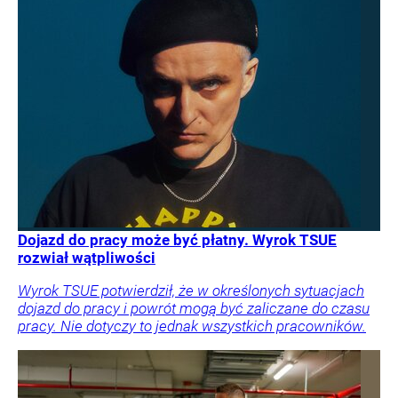
Dojazd do pracy może być płatny. Wyrok TSUE
rozwiał wątpliwości
Wyrok TSUE potwierdził, że w określonych sytuacjach
dojazd do pracy i powrót mogą być zaliczane do czasu
pracy. Nie dotyczy to jednak wszystkich pracowników.