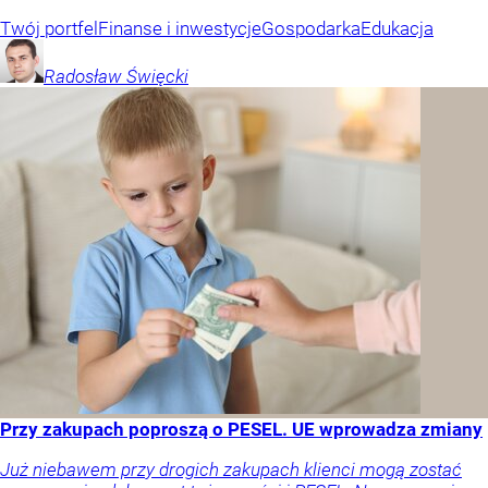
Twój portfel
Finanse i inwestycje
Gospodarka
Edukacja
Radosław
Święcki
Przy zakupach poproszą o PESEL. UE wprowadza zmiany
Już niebawem przy drogich zakupach klienci mogą zostać