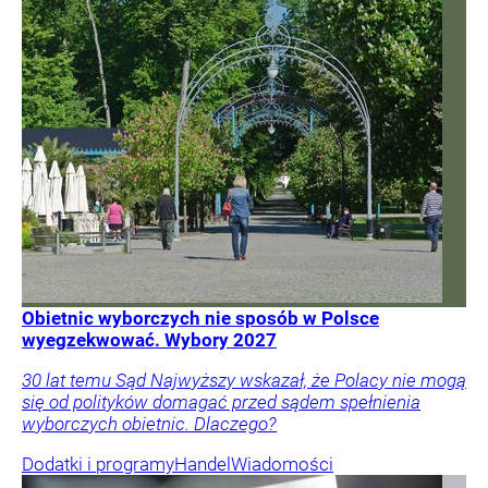
Obietnic wyborczych nie sposób w Polsce
wyegzekwować. Wybory 2027
30 lat temu Sąd Najwyższy wskazał, że Polacy nie mogą
się od polityków domagać przed sądem spełnienia
wyborczych obietnic. Dlaczego?
Dodatki i programy
Handel
Wiadomości