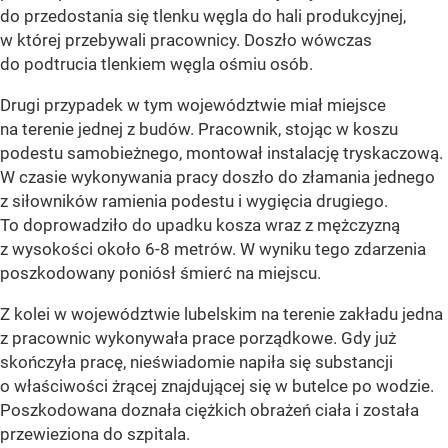
do przedostania się tlenku węgla do hali produkcyjnej,
w której przebywali pracownicy. Doszło wówczas
do podtrucia tlenkiem węgla ośmiu osób.
Drugi przypadek w tym województwie miał miejsce
na terenie jednej z budów. Pracownik, stojąc w koszu
podestu samobieżnego, montował instalację tryskaczową.
W czasie wykonywania pracy doszło do złamania jednego
z siłowników ramienia podestu i wygięcia drugiego.
To doprowadziło do upadku kosza wraz z mężczyzną
z wysokości około 6-8 metrów. W wyniku tego zdarzenia
poszkodowany poniósł śmierć na miejscu.
Z kolei w województwie lubelskim na terenie zakładu jedna
z pracownic wykonywała prace porządkowe. Gdy już
skończyła pracę, nieświadomie napiła się substancji
o właściwości żrącej znajdującej się w butelce po wodzie.
Poszkodowana doznała ciężkich obrażeń ciała i została
przewieziona do szpitala.