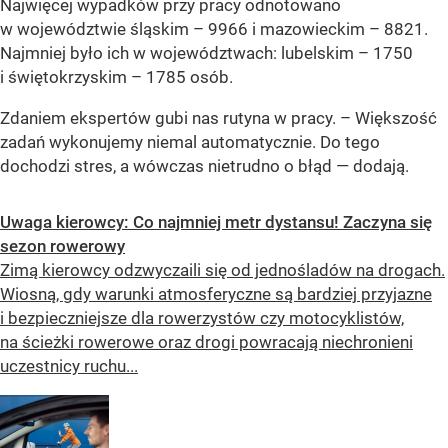
Najwięcej wypadków przy pracy odnotowano
w województwie śląskim – 9966 i mazowieckim – 8821.
Najmniej było ich w województwach: lubelskim – 1750
i świętokrzyskim – 1785 osób.
Zdaniem ekspertów gubi nas rutyna w pracy. –
Większość
zadań wykonujemy niemal automatycznie. Do tego
dochodzi stres, a wówczas nietrudno o błąd
— dodają.
Uwaga kierowcy: Co najmniej metr dystansu! Zaczyna się
sezon rowerowy
Zimą kierowcy odzwyczaili się od jednośladów na drogach.
Wiosną, gdy warunki atmosferyczne są bardziej przyjazne
i bezpieczniejsze dla rowerzystów czy motocyklistów,
na ścieżki rowerowe oraz drogi powracają niechronieni
uczestnicy ruchu...