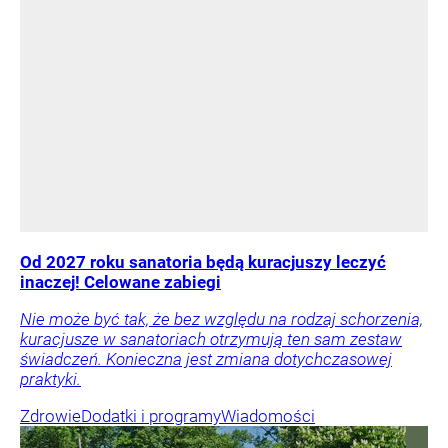
Od 2027 roku sanatoria będą kuracjuszy leczyć
inaczej! Celowane zabiegi
Nie może być tak, że bez względu na rodzaj schorzenia,
kuracjusze w sanatoriach otrzymują ten sam zestaw
świadczeń. Konieczna jest zmiana dotychczasowej
praktyki.
Zdrowie
Dodatki i programy
Wiadomości