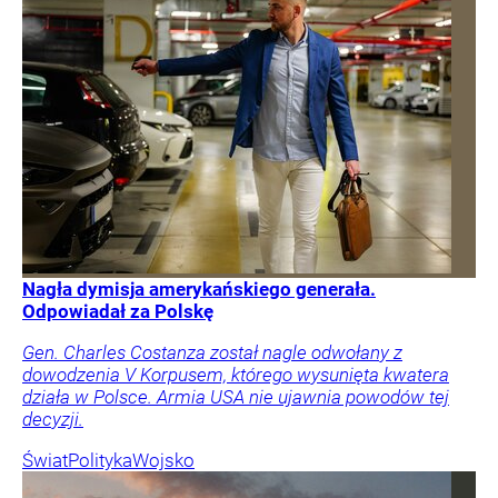
Nagła dymisja amerykańskiego generała.
Odpowiadał za Polskę
Gen. Charles Costanza został nagle odwołany z
dowodzenia V Korpusem, którego wysunięta kwatera
działa w Polsce. Armia USA nie ujawnia powodów tej
decyzji.
Świat
Polityka
Wojsko