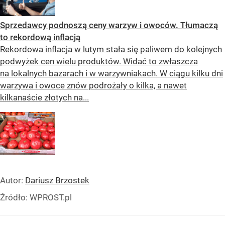
Sprzedawcy podnoszą ceny warzyw i owoców. Tłumaczą
to rekordową inflacją
Rekordowa inflacja w lutym stała się paliwem do kolejnych
podwyżek cen wielu produktów. Widać to zwłaszcza
na lokalnych bazarach i w warzywniakach. W ciągu kilku dni
warzywa i owoce znów podrożały o kilka, a nawet
kilkanaście złotych na...
Autor:
Dariusz Brzostek
Źródło:
WPROST.pl