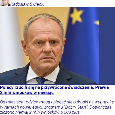
Radosław
Święcki
Polacy rzucili się na przywrócone świadczenie. Prawie
2 mln wniosków w miesiąc
Od miesiąca rodzice mogą ubiegać się o środki na wyprawkę
w ramach nowej edycji programu “Dobry Start”. Dotychczas
złożono niemal 2 mln wniosków o 300 plus.