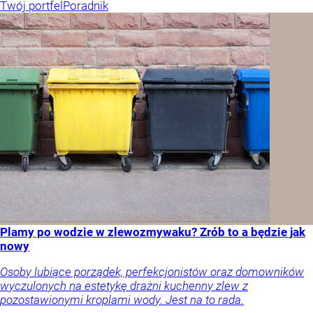
Twój portfel
Poradnik
Plamy po wodzie w zlewozmywaku? Zrób to a będzie jak
nowy
Osoby lubiące porządek, perfekcjonistów oraz domowników
wyczulonych na estetykę drażni kuchenny zlew z
pozostawionymi kroplami wody. Jest na to rada.