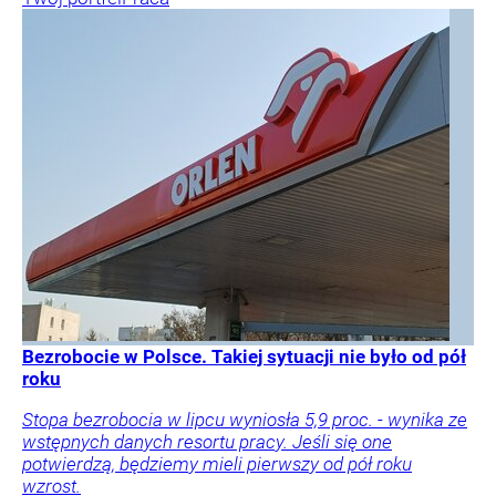
Bezrobocie w Polsce. Takiej sytuacji nie było od pół
roku
Stopa bezrobocia w lipcu wyniosła 5,9 proc. - wynika ze
wstępnych danych resortu pracy. Jeśli się one
potwierdzą, będziemy mieli pierwszy od pół roku
wzrost.