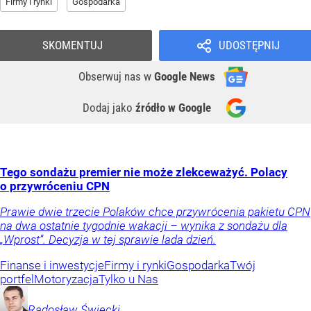
Firmy i rynki
Gospodarka
SKOMENTUJ
UDOSTĘPNIJ
Obserwuj nas
w
Google News
Dodaj jako
źródło w Google
Tego sondażu premier nie może zlekceważyć. Polacy
o przywróceniu CPN
Prawie dwie trzecie Polaków chce przywrócenia pakietu CPN
na dwa ostatnie tygodnie wakacji – wynika z sondażu dla
„Wprost”. Decyzja w tej sprawie lada dzień.
Finanse i inwestycje
Firmy i rynki
Gospodarka
Twój
portfel
Motoryzacja
Tylko u Nas
Radosław
Święcki