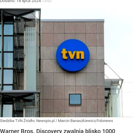
Dodano:
18
lipca
2024
13:07
Siedziba TVN
Źródło:
Newspix.pl
/
Marcin Banaszkiewicz/fotonews
Warner Bros. Discovery zwalnia blisko 1000