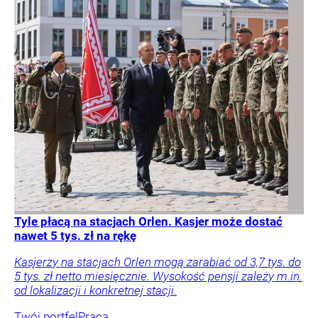
Tyle płacą na stacjach Orlen. Kasjer może dostać
nawet 5 tys. zł na rękę
Kasjerzy na stacjach Orlen mogą zarabiać od 3,7 tys. do
5 tys. zł netto miesięcznie. Wysokość pensji zależy m.in.
od lokalizacji i konkretnej stacji.
Twój portfel
Praca