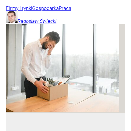
Firmy i rynki
Gospodarka
Praca
Radosław
Święcki