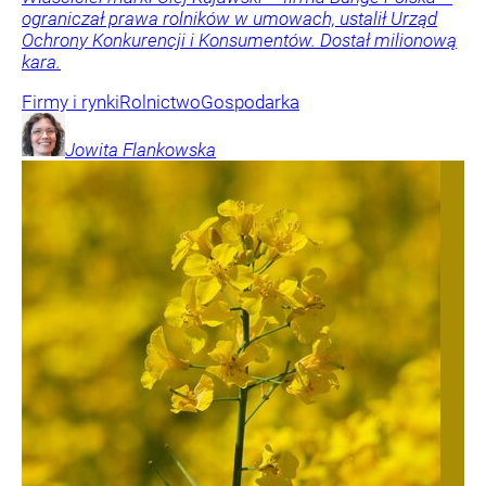
ograniczał prawa rolników w umowach, ustalił Urząd
Ochrony Konkurencji i Konsumentów. Dostał milionową
kara.
Firmy i rynki
Rolnictwo
Gospodarka
Jowita
Flankowska