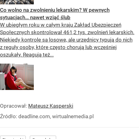
Co wolno na zwolnieniu lekarskim? W pewnych
sytuacjach… nawet wziąć ślub
W ubiegłym roku w całym kraju Zakład Ubezpieczeń
Społecznych skontrolował 461,2 tys. zwolnień lekarskich.
Niekiedy kontrole są losowe, ale urzędnicy typują do nich
z reguły osoby, które często chorują lub wcześniej
oszukały. Reagują też...
Opracował:
Mateusz Kasperski
Źródło:
deadline.com, wirtualnemedia.pl