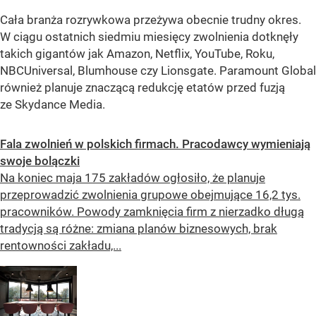
Cała branża rozrywkowa przeżywa obecnie trudny okres.
W ciągu ostatnich siedmiu miesięcy zwolnienia dotknęły
takich gigantów jak Amazon, Netflix, YouTube, Roku,
NBCUniversal, Blumhouse czy Lionsgate. Paramount Global
również planuje znaczącą redukcję etatów przed fuzją
ze Skydance Media.
Fala zwolnień w polskich firmach. Pracodawcy wymieniają
swoje bolączki
Na koniec maja 175 zakładów ogłosiło, że planuje
przeprowadzić zwolnienia grupowe obejmujące 16,2 tys.
pracowników. Powody zamknięcia firm z nierzadko długą
tradycją są różne: zmiana planów biznesowych, brak
rentowności zakładu,...