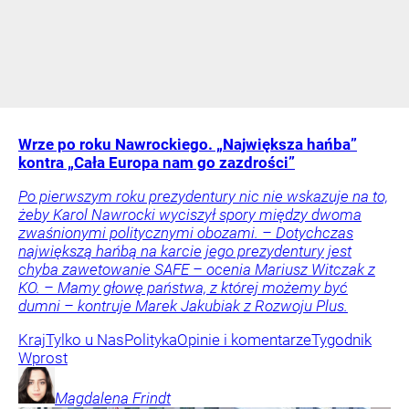
Wrze po roku Nawrockiego. „Największa hańba”
kontra „Cała Europa nam go zazdrości”
Po pierwszym roku prezydentury nic nie wskazuje na to,
żeby Karol Nawrocki wyciszył spory między dwoma
zwaśnionymi politycznymi obozami. – Dotychczas
największą hańbą na karcie jego prezydentury jest
chyba zawetowanie SAFE – ocenia Mariusz Witczak z
KO. – Mamy głowę państwa, z której możemy być
dumni – kontruje Marek Jakubiak z Rozwoju Plus.
Kraj
Tylko u Nas
Polityka
Opinie i komentarze
Tygodnik
Wprost
Magdalena
Frindt