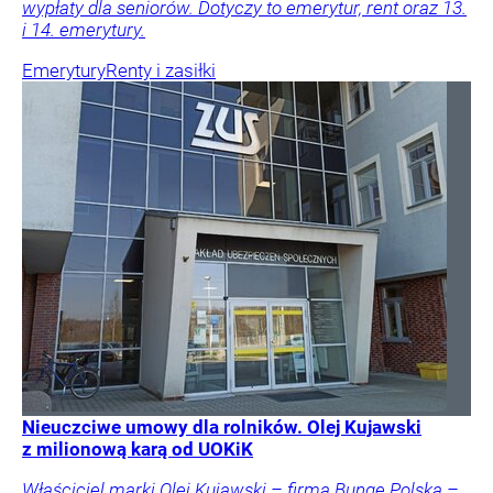
wypłaty dla seniorów. Dotyczy to emerytur, rent oraz 13.
i 14. emerytury.
Emerytury
Renty i zasiłki
Nieuczciwe umowy dla rolników. Olej Kujawski
z milionową karą od UOKiK
Właściciel marki Olej Kujawski – firma Bunge Polska –