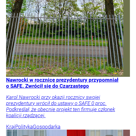
Nawrocki w rocznicę prezydentury przypomniał
o SAFE. Zwrócił się do Czarzastego
Karol Nawrocki przy okazji rocznicy swojej
prezydentury wrócił do ustawy o SAFE 0 proc.
Podkreślał, że obecnie projekt ten firmuje członek
koalicji rządzącej.
Kraj
Polityka
Gospodarka