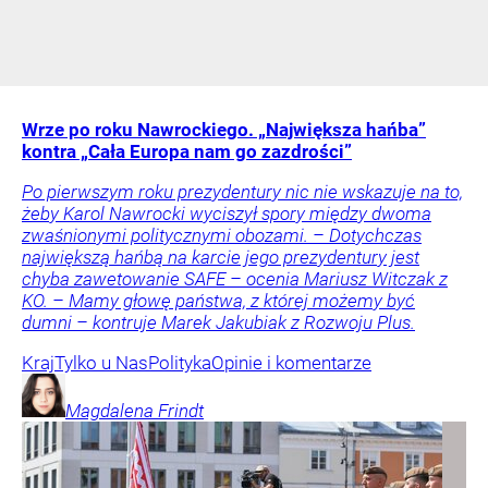
Wrze po roku Nawrockiego. „Największa hańba”
kontra „Cała Europa nam go zazdrości”
Po pierwszym roku prezydentury nic nie wskazuje na to,
żeby Karol Nawrocki wyciszył spory między dwoma
zwaśnionymi politycznymi obozami. – Dotychczas
największą hańbą na karcie jego prezydentury jest
chyba zawetowanie SAFE – ocenia Mariusz Witczak z
KO. – Mamy głowę państwa, z której możemy być
dumni – kontruje Marek Jakubiak z Rozwoju Plus.
Kraj
Tylko u Nas
Polityka
Opinie i komentarze
Magdalena
Frindt