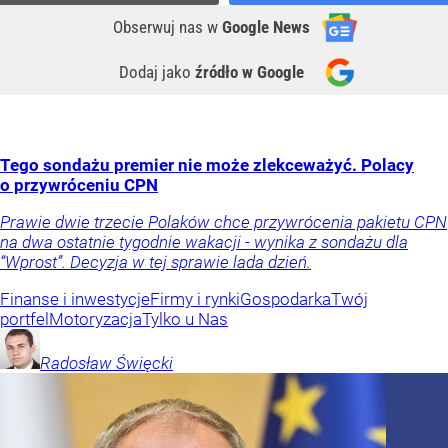
Obserwuj nas
w
Google News
Dodaj jako
źródło w Google
Tego sondażu premier nie może zlekceważyć. Polacy
o przywróceniu CPN
Prawie dwie trzecie Polaków chce przywrócenia pakietu CPN
na dwa ostatnie tygodnie wakacji - wynika z sondażu dla
“Wprost”. Decyzja w tej sprawie lada dzień.
Finanse i inwestycje
Firmy i rynki
Gospodarka
Twój
portfel
Motoryzacja
Tylko u Nas
Radosław
Święcki