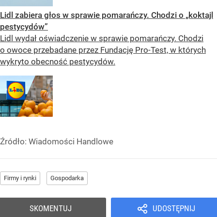
Lidl zabiera głos w sprawie pomarańczy. Chodzi o „koktajl
pestycydów”
Lidl wydał oświadczenie w sprawie pomarańczy. Chodzi
o owoce przebadane przez Fundację Pro-Test, w których
wykryto obecność pestycydów.
Źródło:
Wiadomości Handlowe
Firmy i rynki
Gospodarka
SKOMENTUJ
UDOSTĘPNIJ