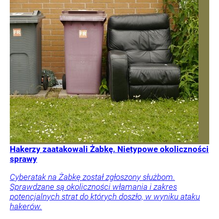
Hakerzy zaatakowali Żabkę. Nietypowe okoliczności
sprawy
Cyberatak na Żabkę został zgłoszony służbom.
Sprawdzane są okoliczności włamania i zakres
potencjalnych strat do których doszło, w wyniku ataku
hakerów.