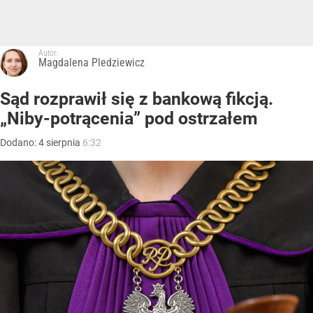
Autor:
Magdalena Pledziewicz
Sąd rozprawił się z bankową fikcją.
„Niby-potrącenia” pod ostrzałem
Dodano:
4
sierpnia
6:32