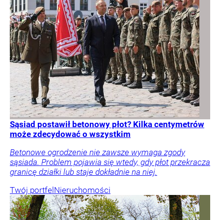
Sąsiad postawił betonowy płot? Kilka centymetrów
może zdecydować o wszystkim
Betonowe ogrodzenie nie zawsze wymaga zgody
sąsiada. Problem pojawia się wtedy, gdy płot przekracza
granicę działki lub staje dokładnie na niej.
Twój portfel
Nieruchomości