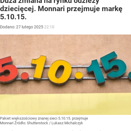
Duża zmiana na rynku odzieży
dziecięcej. Monnari przejmuje markę
5.10.15.
Dodano:
27
lutego
2025
22:10
Pakiet większościowy znanej sieci 5.10.15. przejmuje
Monnari
Źródło:
Shutterstock
/
Lukasz Michalczyk