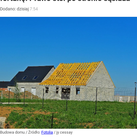
Dodano:
dzisiaj
7:54
Budowa domu
/ Źródło:
Fotolia
/
jy cessay