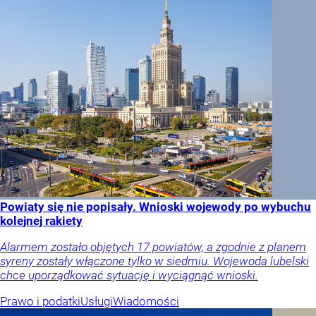
Powiaty się nie popisały. Wnioski wojewody po wybuchu
kolejnej rakiety
Alarmem zostało objętych 17 powiatów, a zgodnie z planem
syreny zostały włączone tylko w siedmiu. Wojewoda lubelski
chce uporządkować sytuację i wyciągnąć wnioski.
Prawo i podatki
Usługi
Wiadomości