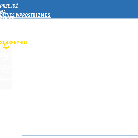
PRZEJDŹ
Udostępnij
0
Skomentuj
NA
BIZNES WPROST
STRONĘ
GŁÓWNĄ
OPINIE
TWÓJ PORTFEL
GOSPODARKA
FINANSE
FIRMY
TECHNOLOG
WPROST.PL
SUBSKRYBUJ
ZALOGUJ
SZUKAJ
MENU