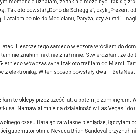
m momencie uznałam, że tak nie może być i tak się zrod
tką. Tak oto powstał „Dono de Scheggia”, czyli „Prezent 
ą. Latałam po nie do Mediolanu, Paryża, czy Austrii. I na
 latać. I jeszcze tego samego wieczora wróciłam do dom
am nie znałam, nikt nie znał mnie. Stwierdziłam, że do 
etniego wówczas syna i tak oto trafiłam do Miami. Tam,
pów z elektroniką. W ten sposób powstały dwa – BetaNest 
ziłam te sklepy przez sześć lat, a potem je zamknęłam.
kusa. Namawiał mnie na działalność w Las Vegas i do u
olnego czasu i latając za własne pieniądze, łączyłam po
ości gubernator stanu Nevada Brian Sandoval przyznał 