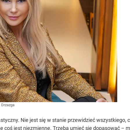
 Drzazga
styczny. Nie jest się w stanie przewidzieć wszystkiego, 
że coś jest niezmienne. Trzeba umieć się dopasować – 