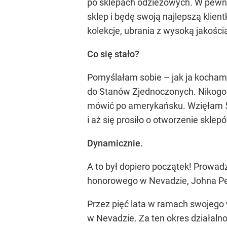
po sklepach odzieżowych. W pewny
sklep i będę swoją najlepszą klien
kolekcje, ubrania z wysoką jakości
Co się stało?
Pomyślałam sobie – jak ja kocham
do Stanów Zjednoczonych. Nikogo t
mówić po amerykańsku. Wzięłam 5-l
i aż się prosiło o otworzenie skle
Dynamicznie.
A to był dopiero początek! Prowad
honorowego w Nevadzie, Johna Pet
Przez pięć lata w ramach swojego w
w Nevadzie. Za ten okres działaln