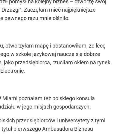
ził pomysł na kolejny biznes – otworzę swój
od Drzazgi”. Zaczęłam mieć najpiękniejsze
gle pewnego razu mnie olśniło.
u, otworzyłam mapę i postanowiłam, że lecę
tego w szkole językowej nauczę się dobrze
 jako przedsiębiorca, rzuciłam okiem na rynek
Electronic.
 W Miami poznałam też polskiego konsula
działu w jego misjach gospodarczych.
lskich przedsiębiorców i uniwersytety z tymi
mi tytuł pierwszego Ambasadora Biznesu