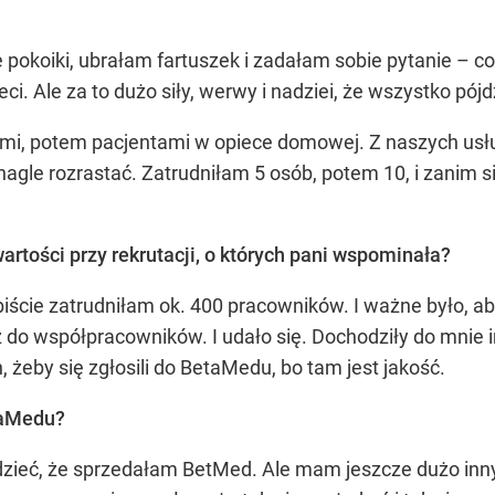
pokoiki, ubrałam fartuszek i zadałam sobie pytanie – co
i. Ale za to dużo siły, werwy i nadziei, że wszystko pójd
ami, potem pacjentami w opiece domowej. Z naszych usług
to nagle rozrastać. Zatrudniłam 5 osób, potem 10, i zanim
artości przy rekrutacji, o których pani wspominała?
iście zatrudniłam ok. 400 pracowników. I ważne było, ab
 do współpracowników. I udało się. Dochodziły do mnie inf
, żeby się zgłosili do BetaMedu, bo tam jest jakość.
taMedu?
ieć, że sprzedałam BetMed. Ale mam jeszcze dużo innyc