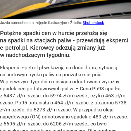
Jazda samochodem, zdjęcie ilustracyjne
/ Źródło:
Shutterstock
Potężne spadki cen w hurcie przełożą się
na spadki na stacjach paliw - przewidują eksperci
e-petrol.pl. Kierowcy odczują zmiany już
w nadchodzącym tygodniu.
Eksperci e-petrol.pl wskazują na dość dobrą sytuacją
na hurtowym rynku paliw na początku sierpnia.
W pierwszym tygodniu miesiąca odnotowano wyraźny
spadek cen podstawowych paliw. –
Cena Pb98 spadła
z 6437 zł/m sześc. do 5974 zł/m sześc., czyli o 463 zł/m
sześc. Pb95 potaniała o 464 zł/m sześc. z poziomu 5738
zł/m sześc. do 5273 zł/m sześc. W przypadku oleju
napędowego (ON) odnotowano spadek o 489 zł/m sześc.
z 6695 zł/m sześc. do 6206 zł/m sześc., co było
największym spadkiem wartościowym. Olej opałowy