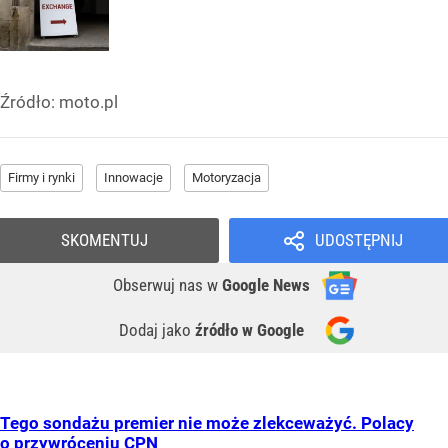
Źródło:
moto.pl
Firmy i rynki
Innowacje
Motoryzacja
SKOMENTUJ
UDOSTĘPNIJ
Obserwuj nas
w
Google News
Dodaj jako
źródło w Google
Tego sondażu premier nie może zlekceważyć. Polacy
o przywróceniu CPN