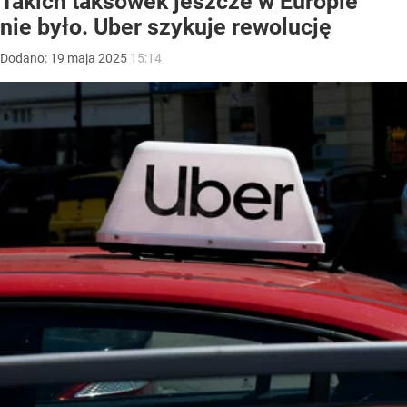
Takich taksówek jeszcze w Europie
nie było. Uber szykuje rewolucję
Dodano:
19
maja
2025
15:14