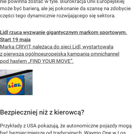
nie powinna zostać w tyle. Biurokracja Unii Europejskiej
może być barierą, ale jej pokonanie da szansę na zdobycie
części tego dynamicznie rozwijającego się sektora.
Lidl rzuca wyzwanie gigantycznym markom sportowym.
Start 19 maja
Marka CRIVIT, należąca do sieci Lidl, wystartowała
z pierwszą ogólnoeuropejską kampanią omnichannel
pod hasłem „FIND YOUR MOVE”.
Bezpieczniej niż z kierowcą?
Przykłady z USA pokazują, że autonomiczne pojazdy mogą
być bezpieczniejsze od tradycyjnych. Waymo One w Los