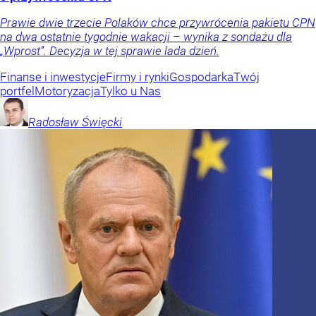
Prawie dwie trzecie Polaków chce przywrócenia pakietu CPN
na dwa ostatnie tygodnie wakacji – wynika z sondażu dla
„Wprost”. Decyzja w tej sprawie lada dzień.
Finanse i inwestycje
Firmy i rynki
Gospodarka
Twój
portfel
Motoryzacja
Tylko u Nas
Radosław
Święcki