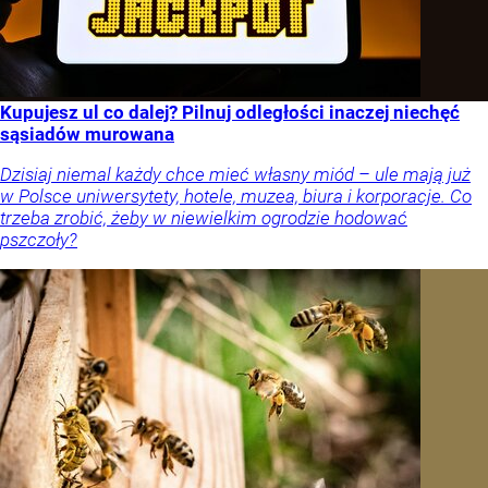
Kupujesz ul co dalej? Pilnuj odległości inaczej niechęć
sąsiadów murowana
Dzisiaj niemal każdy chce mieć własny miód – ule mają już
w Polsce uniwersytety, hotele, muzea, biura i korporacje. Co
trzeba zrobić, żeby w niewielkim ogrodzie hodować
pszczoły?