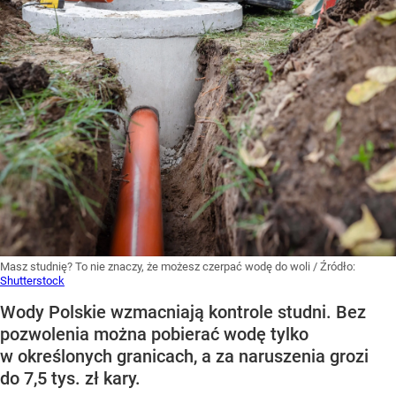
Masz studnię? To nie znaczy, że możesz czerpać wodę do woli
/ Źródło:
Shutterstock
Wody Polskie wzmacniają kontrole studni. Bez
pozwolenia można pobierać wodę tylko
w określonych granicach, a za naruszenia grozi
do 7,5 tys. zł kary.