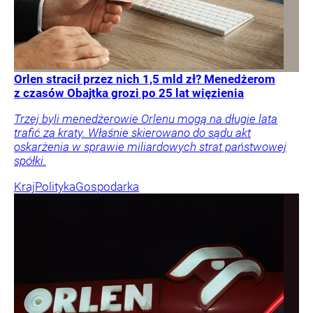
Orlen stracił przez nich 1,5 mld zł? Menedżerom
z czasów Obajtka grozi po 25 lat więzienia
Trzej byli menedżerowie Orlenu mogą na długie lata
trafić za kraty. Właśnie skierowano do sądu akt
oskarżenia w sprawie miliardowych strat państwowej
spółki.
Kraj
Polityka
Gospodarka