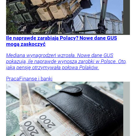
Ile naprawdę zarabiają Polacy? Nowe dane GUS
mogą zaskoczyć
Mediana wynagrodzeń wzrosła. Nowe dane GUS
pokazują, ile naprawdę wynoszą zarobki w Polsce. Oto,
jaką pensję otrzymywała połowa Polaków.
Praca
Finanse i banki