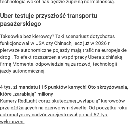
technologia wokół nas będzie zupełną normalnością.
Uber testuje przyszłość transportu
pasażerskiego
Taksówka bez kierowcy? Taki scenariusz dotychczas
funkcjonował w USA czy Chinach, lecz już w 2026 r.
pierwsze autonomiczne pojazdy mają trafić na europejskie
drogi. To efekt rozszerzenia współpracy Ubera z chińską
firmą Momenta, odpowiedzialną za rozwój technologii
jazdy autonomicznej.
4 tys. zł mandatu i 15 punktów karnych! Oto skrzyżowania,
które „zarabiają” miliony
Kamery RedLight coraz skuteczniej „wyłapują” kierowców
przejeżdżających na czerwonym świetle. Od początku roku
automatyczny nadzór zarejestrował ponad 57 tys.
wykroczeń.