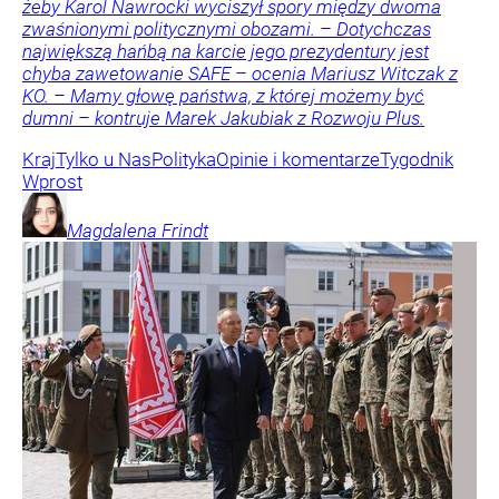
żeby Karol Nawrocki wyciszył spory między dwoma
zwaśnionymi politycznymi obozami. – Dotychczas
największą hańbą na karcie jego prezydentury jest
chyba zawetowanie SAFE – ocenia Mariusz Witczak z
KO. – Mamy głowę państwa, z której możemy być
dumni – kontruje Marek Jakubiak z Rozwoju Plus.
Kraj
Tylko u Nas
Polityka
Opinie i komentarze
Tygodnik
Wprost
Magdalena
Frindt