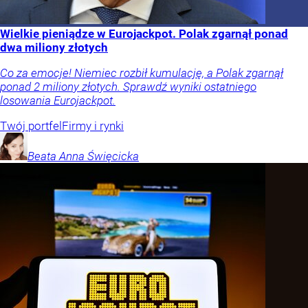
Wielkie pieniądze w Eurojackpot. Polak zgarnął ponad
dwa miliony złotych
Co za emocje! Niemiec rozbił kumulację, a Polak zgarnął
ponad 2 miliony złotych. Sprawdź wyniki ostatniego
losowania Eurojackpot.
Twój portfel
Firmy i rynki
Beata Anna
Święcicka