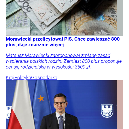
Morawiecki przelicytował PiS. Chce zawieszać 800
plus, daje znacznie więcej
Mateusz Morawiecki zaproponował zmianę zasad
wspierania polskich rodzin. Zamiast 800 plus proponuje
pensję rodzicielską w wysokości 3600 zł.
Kraj
Polityka
Gospodarka