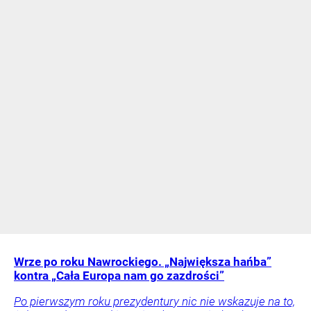
Wrze po roku Nawrockiego. „Największa hańba”
kontra „Cała Europa nam go zazdrości”
Po pierwszym roku prezydentury nic nie wskazuje na to,