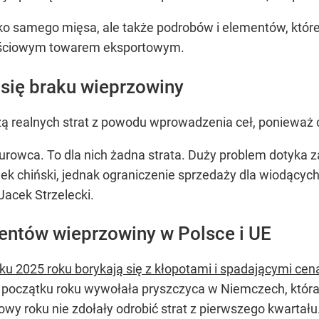
lko samego mięsa, ale także podrobów i elementów, któr
tościowym towarem eksportowym.
 się braku wieprzowiny
szą realnych strat z powodu wprowadzenia ceł, ponieważ
 surowca. To dla nich żadna strata. Duży problem dotyka z
nek chiński, jednak ograniczenie sprzedaży dla wiodących
acek Strzelecki.
entów wieprzowiny w Polsce i UE
u 2025 roku borykają się z kłopotami i spadającymi ce
 początku roku wywołała pryszczyca w Niemczech, która 
łowy roku nie zdołały odrobić strat z pierwszego kwarta