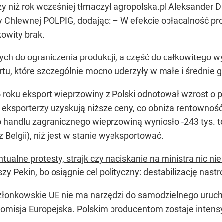
zy niż rok wcześniej tłmaczył agropolska.pl Aleksander 
hlewnej POLPIG, dodając: – W efekcie opłacalność produ
kowity brak.
h do ograniczenia produkcji, a część do całkowitego wy
ortu, które szczególnie mocno uderzyły w małe i średnie
roku eksport wieprzowiny z Polski odnotował wzrost o 
k eksporterzy uzyskują niższe ceny, co obniża rentownoś
o handlu zagranicznego wieprzowiną wyniosło -243 tys. t
 Belgii), niż jest w stanie wyeksportować.
alne protesty, strajk czy naciskanie na ministra nic nie
szy Pekin, bo osiągnie cel polityczny: destabilizację nas
członkowskie UE nie ma narzędzi do samodzielnego uruc
Komisja Europejska. Polskim producentom zostaje inten