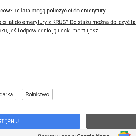
ców? Te lata mogą policzyć ci do emerytury
e ci lat do emerytury z KRUS? Do stażu można doliczyć 
oku, jeśli odpowiednio ją udokumentujesz.
darka
Rolnictwo
STĘPNIJ