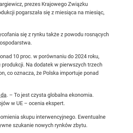
Dargiewicz, prezes Krajowego Związku
kcji pogarszała się z miesiąca na miesiąc,
cofania się z rynku także z powodu rosnących
 gospodarstwa.
ponad 10 proc. w porównaniu do 2024 roku,
ć produkcji. Na dodatek w
pierwszych trzech
on, co oznacza, że Polska importuje ponad
 da
. – To jest czysta globalna ekonomia.
trojów w UE – ocenia ekspert.
homienia skupu interwencyjnego. Ewentualne
sywne szukanie nowych rynków zbytu.