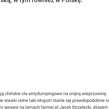
jską, w tym również w Polskę.
ują chińskie cła antydumpingowe na unijną wieprzowinę.
e stawki celne taki eksport stanie się prawdopodobnie ni
y sprawę na łamach farmer.pl Jacek Strzelecki, ekspert 