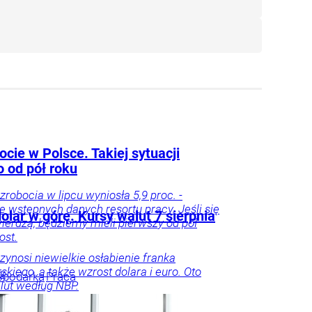
cie w Polsce. Takiej sytuacji
o od pół roku
zrobocia w lipcu wyniosła 5,9 proc. -
e wstępnych danych resortu pracy. Jeśli się
dolar w górę. Kursy walut 7 sierpnia
ierdzą, będziemy mieli pierwszy od pół
ost.
rzynosi niewielkie osłabienie franka
skiego, a także wzrost dolara i euro. Oto
w
spodarka
Praca
lut według NBP.