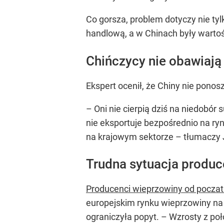
Co gorsza, problem dotyczy nie ty
handlową, a w Chinach były war
Chińczycy nie obawiają
Ekspert ocenił, że Chiny nie pono
– Oni nie cierpią dziś na niedobór
nie eksportuje bezpośrednio na ry
na krajowym sektorze – tłumaczy J
Trudna sytuacja produc
Producenci wieprzowiny od poczatk
europejskim rynku wieprzowiny na
ograniczyła popyt. – Wzrosty z po