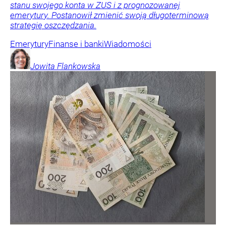
stanu swojego konta w ZUS i z prognozowanej
emerytury. Postanowił zmienić swoją długoterminową
strategię oszczędzania.
Emerytury
Finanse i banki
Wiadomości
Jowita
Flankowska