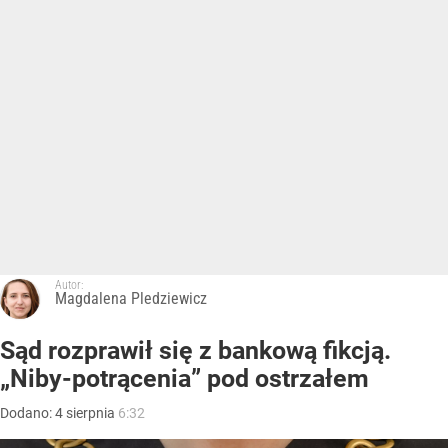
Autor:
Magdalena Pledziewicz
Sąd rozprawił się z bankową fikcją.
„Niby-potrącenia” pod ostrzałem
Dodano:
4
sierpnia
6:32