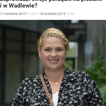
i w Wadlewie?
17
września
2015
11:22
/
18
września
2015
12:59