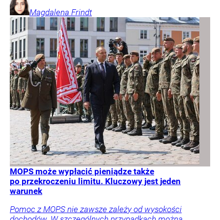
Magdalena
Frindt
MOPS może wypłacić pieniądze także
po przekroczeniu limitu. Kluczowy jest jeden
warunek
Pomoc z MOPS nie zawsze zależy od wysokości
dochodów. W szczególnych przypadkach można