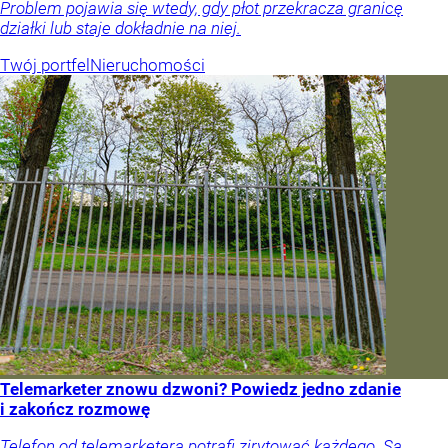
Problem pojawia się wtedy, gdy płot przekracza granicę
działki lub staje dokładnie na niej.
Twój portfel
Nieruchomości
Telemarketer znowu dzwoni? Powiedz jedno zdanie
i zakończ rozmowę
Telefon od telemarketera potrafi zirytować każdego. Są