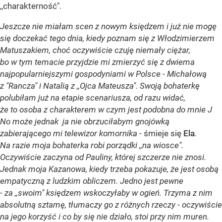
,,charakterność".
Jeszcze nie miałam scen z nowym księdzem i już nie mogę
się doczekać tego dnia, kiedy poznam się z Włodzimierzem
Matuszakiem, choć oczywiście czuję niemały ciężar,
bo w tym temacie przyjdzie mi zmierzyć się z dwiema
najpopularniejszymi gospodyniami w Polsce - Michałową
z "Rancza" i Natalią z ,,Ojca Mateusza". Swoją bohaterkę
polubiłam już na etapie scenariusza, od razu widać,
że to osoba z charakterem w czym jest podobna do mnie
J
No może jednak ja nie obrzuciłabym gnojówką
zabierającego mi telewizor komornika -
śmieje się
Ela
.
Na razie moja bohaterka robi porządki ,,na wiosce".
Oczywiście zaczyna od Pauliny, której szczerze nie znosi.
Jednak moja Kazanowa, kiedy trzeba pokazuje, że jest osobą
empatyczną z ludzkim obliczem. Jedno jest pewne
- za ,,swoim" księdzem wskoczyłaby w ogień. Trzyma z nim
absolutną sztamę, tłumaczy go z różnych rzeczy - oczywiście
na jego korzyść i co by się nie działo, stoi przy nim muren.