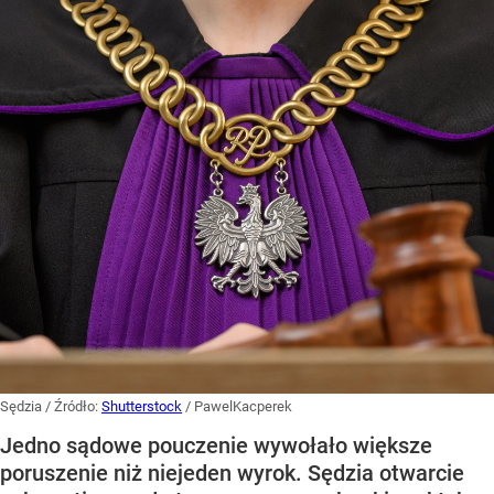
Sędzia
/ Źródło:
Shutterstock
/
PawelKacperek
Jedno sądowe pouczenie wywołało większe
poruszenie niż niejeden wyrok. Sędzia otwarcie