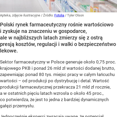
Apteka, zdjęcie ilustracyjne
/ Źródło:
Fotolia
/
Tyler Olson
Polski rynek farmaceutyczny rośnie wartościowo
i zyskuje na znaczeniu w gospodarce,
ale w najbliższych latach zmierzy się z ostrą
presją kosztów, regulacji i walki o bezpieczeństwo
lekowe.
Sektor farmaceutyczny w Polsce generuje około 0,75 proc.
krajowego PKB i ponad 26 mld zł wartości dodanej brutto,
zapewniając ponad 80 tys. miejsc pracy w całym łańcuchu
wartości – od produkcji po dystrybucję i detal. Wartość
produkcji farmaceutycznej przekracza 21 mld zł rocznie,
a w ostatnich pięciu latach wzrosła o około 45 proc.,
co potwierdza, że jest to jedna z bardziej dynamicznych
gałęzi przemysłu.
Jednocześnie eksperci zwracają uwagę, że potencjał