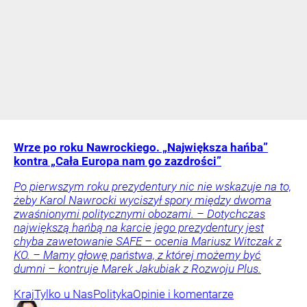
Wrze po roku Nawrockiego. „Największa hańba”
kontra „Cała Europa nam go zazdrości”
Po pierwszym roku prezydentury nic nie wskazuje na to,
żeby Karol Nawrocki wyciszył spory między dwoma
zwaśnionymi politycznymi obozami. – Dotychczas
największą hańbą na karcie jego prezydentury jest
chyba zawetowanie SAFE – ocenia Mariusz Witczak z
KO. – Mamy głowę państwa, z której możemy być
dumni – kontruje Marek Jakubiak z Rozwoju Plus.
Kraj
Tylko u Nas
Polityka
Opinie i komentarze