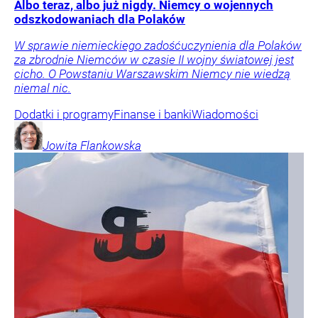
Albo teraz, albo już nigdy. Niemcy o wojennych
odszkodowaniach dla Polaków
W sprawie niemieckiego zadośćuczynienia dla Polaków
za zbrodnie Niemców w czasie II wojny światowej jest
cicho. O Powstaniu Warszawskim Niemcy nie wiedzą
niemal nic.
Dodatki i programy
Finanse i banki
Wiadomości
Jowita
Flankowska