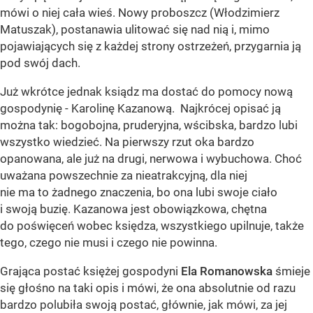
mówi o niej cała wieś. Nowy proboszcz (Włodzimierz
Matuszak), postanawia ulitować się nad nią i, mimo
pojawiających się z każdej strony ostrzeżeń, przygarnia ją
pod swój dach.
Już wkrótce jednak ksiądz ma dostać do pomocy nową
gospodynię - Karolinę Kazanową. Najkrócej opisać ją
można tak: bogobojna, pruderyjna, wścibska, bardzo lubi
wszystko wiedzieć. Na pierwszy rzut oka bardzo
opanowana, ale już na drugi, nerwowa i wybuchowa. Choć
uważana powszechnie za nieatrakcyjną, dla niej
nie ma to żadnego znaczenia, bo ona lubi swoje ciało
i swoją buzię. Kazanowa jest obowiązkowa, chętna
do poświęceń wobec księdza, wszystkiego upilnuje, także
tego, czego nie musi i czego nie powinna.
Grająca postać księżej gospodyni
Ela Romanowska
śmieje
się głośno na taki opis i mówi, że ona absolutnie od razu
bardzo polubiła swoją postać, głównie, jak mówi, za jej