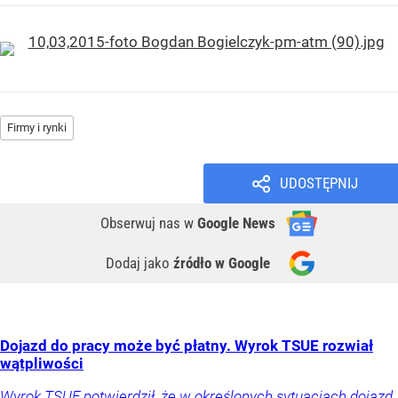
Firmy i rynki
UDOSTĘPNIJ
Obserwuj nas
w
Google News
Dodaj jako
źródło w Google
Dojazd do pracy może być płatny. Wyrok TSUE rozwiał
wątpliwości
Wyrok TSUE potwierdził, że w określonych sytuacjach dojazd