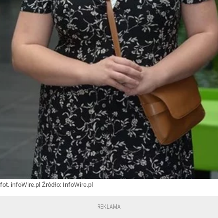
fot. infoWire.pl
Źródło:
InfoWire.pl