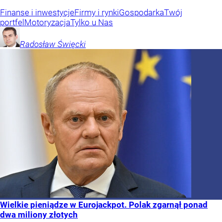
Finanse i inwestycje
Firmy i rynki
Gospodarka
Twój
portfel
Motoryzacja
Tylko u Nas
Radosław
Święcki
Wielkie pieniądze w Eurojackpot. Polak zgarnął ponad
dwa miliony złotych