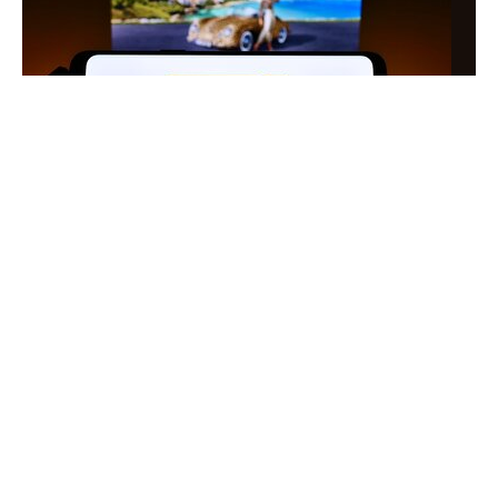
Na taki komunikat kierowcy czekali od dawna.
„Optymistyczne wieści”
Potężne spadki cen w hurcie przełożą się na spadki na
stacjach paliw - przewidują eksperci e-petrol.pl.
Kierowcy odczują zmiany już w nadchodzącym
tygodniu.
WEJDŹ NA
STRONĘ GŁÓWNĄ
Finanse i inwestycje
Gospodarka
Twój
portfel
Motoryzacja
Radosław
Święcki