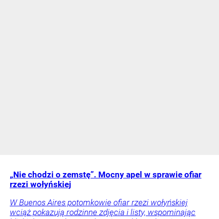
„Nie chodzi o zemstę”. Mocny apel w sprawie ofiar
rzezi wołyńskiej
W Buenos Aires potomkowie ofiar rzezi wołyńskiej
wciąż pokazują rodzinne zdjęcia i listy, wspominając