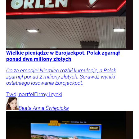
Wielkie pieniądze w Eurojackpot. Polak zgarnął
ponad dwa miliony złotych
Co za emocje! Niemiec rozbił kumulację, a Polak
zgarnął ponad 2 miliony złotych. Sprawdź wyniki
ostatniego losowania Eurojackpot.
Twój portfel
Firmy i rynki
Beata Anna
Święcicka