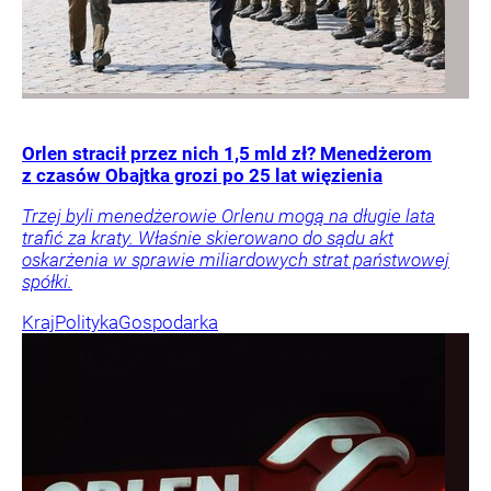
Orlen stracił przez nich 1,5 mld zł? Menedżerom
z czasów Obajtka grozi po 25 lat więzienia
Trzej byli menedżerowie Orlenu mogą na długie lata
trafić za kraty. Właśnie skierowano do sądu akt
oskarżenia w sprawie miliardowych strat państwowej
spółki.
Kraj
Polityka
Gospodarka