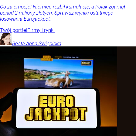
Co za emocje! Niemiec rozbił kumulację, a Polak zgarnął
ponad 2 miliony złotych. Sprawdź wyniki ostatniego
losowania Eurojackpot.
Twój portfel
Firmy i rynki
Beata Anna
Święcicka