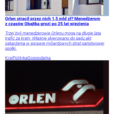
Orlen stracił przez nich 1,5 mld zł? Menedżerom
z czasów Obajtka grozi po 25 lat więzienia
Trzej byli menedżerowie Orlenu mogą na długie lata
trafić za kraty. Właśnie skierowano do sądu akt
oskarżenia w sprawie miliardowych strat państwowej
spółki.
Kraj
Polityka
Gospodarka