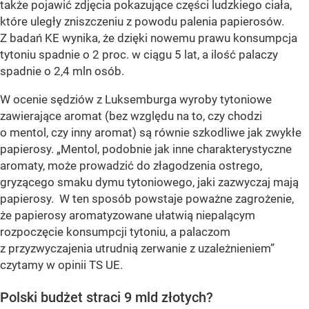
także pojawić zdjęcia pokazujące części ludzkiego ciała,
które uległy zniszczeniu z powodu palenia papierosów.
Z badań KE wynika, że dzięki nowemu prawu konsumpcja
tytoniu spadnie o 2 proc. w ciągu 5 lat, a ilość palaczy
spadnie o 2,4 mln osób.
W ocenie sędziów z Luksemburga wyroby tytoniowe
zawierające aromat (bez względu na to, czy chodzi
o mentol, czy inny aromat) są równie szkodliwe jak zwykłe
papierosy. „Mentol, podobnie jak inne charakterystyczne
aromaty, może prowadzić do złagodzenia ostrego,
gryzącego smaku dymu tytoniowego, jaki zazwyczaj mają
papierosy. W ten sposób powstaje poważne zagrożenie,
że papierosy aromatyzowane ułatwią niepalącym
rozpoczęcie konsumpcji tytoniu, a palaczom
z przyzwyczajenia utrudnią zerwanie z uzależnieniem”
czytamy w opinii TS UE.
Polski budżet straci 9 mld złotych?