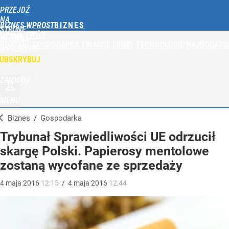
PRZEJDŹ
NA
BIZNES WPROST
STRONĘ
OPINIE
TWÓJ
GŁÓWNĄ
PORTFEL
GOSPODARKA
FINANSE
FIRMY
TECHNOLOGIE
NAJBOGATSI
WPROST.PL
UBSKRYBUJ
ZALOGUJ
MENU
Biznes
/
Gospodarka
Trybunał Sprawiedliwości UE odrzucił
skargę Polski. Papierosy mentolowe
zostaną wycofane ze sprzedaży
4
maja
2016
12:15
/
4
maja
2016
12:44