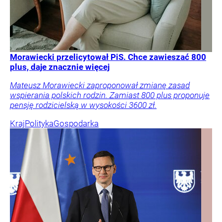
Morawiecki przelicytował PiS. Chce zawieszać 800
plus, daje znacznie więcej
Mateusz Morawiecki zaproponował zmianę zasad
wspierania polskich rodzin. Zamiast 800 plus proponuje
pensję rodzicielską w wysokości 3600 zł.
Kraj
Polityka
Gospodarka