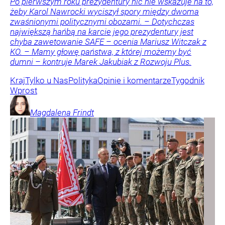
Po pierwszym roku prezydentury nic nie wskazuje na to,
żeby Karol Nawrocki wyciszył spory między dwoma
zwaśnionymi politycznymi obozami. – Dotychczas
największą hańbą na karcie jego prezydentury jest
chyba zawetowanie SAFE – ocenia Mariusz Witczak z
KO. – Mamy głowę państwa, z której możemy być
dumni – kontruje Marek Jakubiak z Rozwoju Plus.
Kraj
Tylko u Nas
Polityka
Opinie i komentarze
Tygodnik
Wprost
Magdalena
Frindt