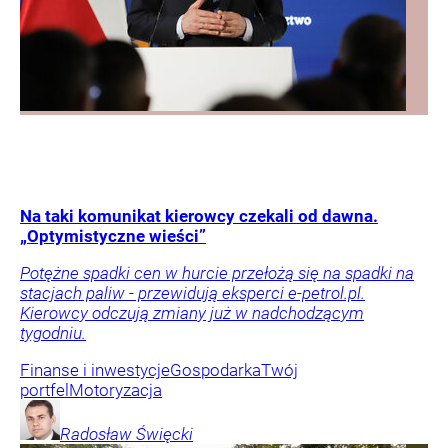
Na taki komunikat kierowcy czekali od dawna.
„Optymistyczne wieści”
Potężne spadki cen w hurcie przełożą się na spadki na
stacjach paliw - przewidują eksperci e-petrol.pl.
Kierowcy odczują zmiany już w nadchodzącym
tygodniu.
Finanse i inwestycje
Gospodarka
Twój
portfel
Motoryzacja
Radosław
Święcki