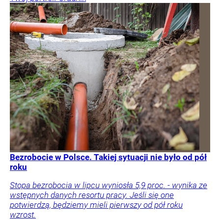
Bezrobocie w Polsce. Takiej sytuacji nie było od pół
roku
Stopa bezrobocia w lipcu wyniosła 5,9 proc. - wynika ze
wstępnych danych resortu pracy. Jeśli się one
potwierdzą, będziemy mieli pierwszy od pół roku
wzrost.