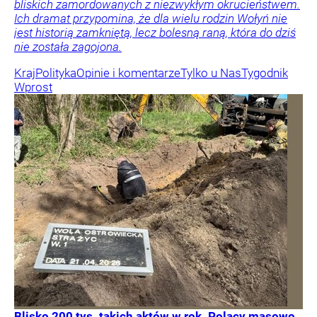
bliskich zamordowanych z niezwykłym okrucieństwem.
Ich dramat przypomina, że dla wielu rodzin Wołyń nie
jest historią zamkniętą, lecz bolesną raną, która do dziś
nie została zagojona.
Kraj
Polityka
Opinie i komentarze
Tylko u Nas
Tygodnik
Wprost
Blisko 200 tys. takich aktów w rok. Polacy masowo