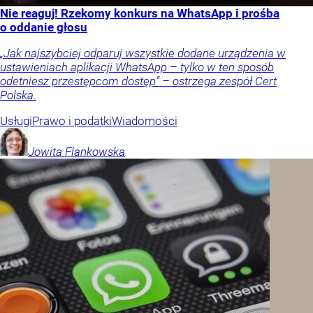
Nie reaguj! Rzekomy konkurs na WhatsApp i prośba
o oddanie głosu
„Jak najszybciej odparuj wszystkie dodane urządzenia w
ustawieniach aplikacji WhatsApp – tylko w ten sposób
odetniesz przestępcom dostęp” – ostrzega zespół Cert
Polska.
Usługi
Prawo i podatki
Wiadomości
Jowita
Flankowska