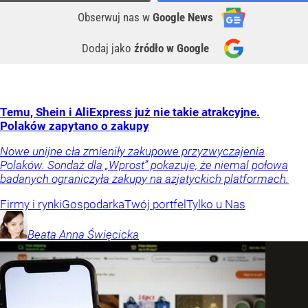
Obserwuj nas
w
Google News
Dodaj jako
źródło w Google
Temu, Shein i AliExpress już nie takie atrakcyjne.
Polaków zapytano o zakupy
Nowe unijne cła zmieniły zakupowe przyzwyczajenia
Polaków. Sondaż dla „Wprost” pokazuje, że niemal połowa
badanych ograniczyła zakupy na azjatyckich platformach.
Firmy i rynki
Gospodarka
Twój portfel
Tylko u Nas
Beata Anna
Święcicka