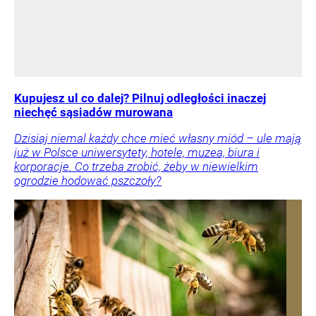
Kupujesz ul co dalej? Pilnuj odległości inaczej
niechęć sąsiadów murowana
Dzisiaj niemal każdy chce mieć własny miód – ule mają
już w Polsce uniwersytety, hotele, muzea, biura i
korporacje. Co trzeba zrobić, żeby w niewielkim
ogrodzie hodować pszczoły?