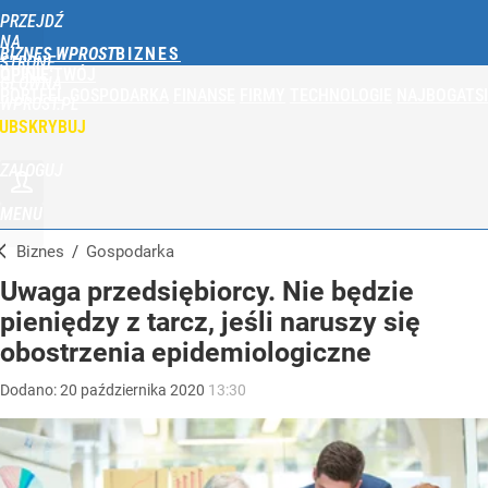
PRZEJDŹ
NA
BIZNES WPROST
STRONĘ
OPINIE
TWÓJ
GŁÓWNĄ
PORTFEL
GOSPODARKA
FINANSE
FIRMY
TECHNOLOGIE
NAJBOGATSI
WPROST.PL
UBSKRYBUJ
ZALOGUJ
MENU
Biznes
/
Gospodarka
Uwaga przedsiębiorcy. Nie będzie
pieniędzy z tarcz, jeśli naruszy się
obostrzenia epidemiologiczne
Dodano:
20
października
2020
13:30