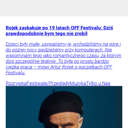
Rojek zaskakuje po 19 latach OFF Festivalu: Dziś
prawdopodobnie bym tego nie zrobił
Dzieci były małe, usypialiśmy je, wchodziliśmy na górę i
do późnej nocy siedzieliśmy przy komputerach. Nie
wspominam tego jako romantycznego czasu, za którym
dziś szczególnie tęsknię. To była po prostu bardzo
ciężka praca – mówi Artur Rojek o początkach OFF
Festivalu.
Rozrywka
Festiwale/Przeglądy
Muzyka
Tylko u Nas