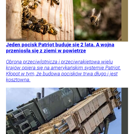
Jeden pocisk Patriot buduje się 2 lata. A wojna
przeniosła się z ziemi w powietrze
Obrona przeciwlotnicza i przeciwrakietowa wielu
krajów opiera się na amerykańskim systemie Patriot.
Kłopot w tym, że budowa pocisków trwa długo i jest
kosztowna.