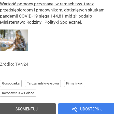
Wartość pomocy przyznanej w ramach tzw. tarcz
przedsiębiorcom i pracownikom, dotkniętych skutkami
pandemii COVID-19 sięga 144,81 mld zł, podało
Ministerstwo Rodziny i Polityki Społecznej.
Źródło:
TVN24
Gospodarka
Tarcza antykryzysowa
Firmy i rynki
Koronawirus w Polsce
SKOMENTUJ
UDOSTĘPNIJ