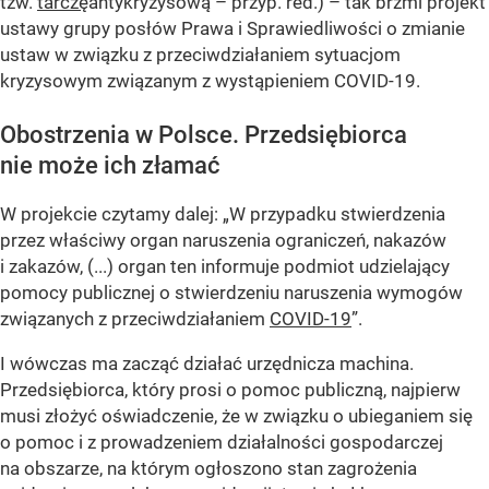
tzw.
tarczę
antykryzysową – przyp. red.) – tak brzmi projekt
ustawy grupy posłów Prawa i Sprawiedliwości o zmianie
ustaw w związku z przeciwdziałaniem sytuacjom
kryzysowym związanym z wystąpieniem COVID-19.
Obostrzenia w Polsce. Przedsiębiorca
nie może ich złamać
W projekcie czytamy dalej: „W przypadku stwierdzenia
przez właściwy organ naruszenia ograniczeń, nakazów
i zakazów, (...) organ ten informuje podmiot udzielający
pomocy publicznej o stwierdzeniu naruszenia wymogów
związanych z przeciwdziałaniem
COVID-19
”.
I wówczas ma zacząć działać urzędnicza machina.
Przedsiębiorca, który prosi o pomoc publiczną, najpierw
musi złożyć oświadczenie, że w związku o ubieganiem się
o pomoc i z prowadzeniem działalności gospodarczej
na obszarze, na którym ogłoszono stan zagrożenia