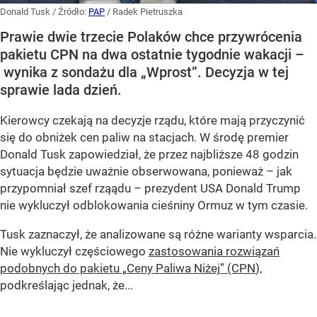
Donald Tusk
/ Źródło:
PAP
/
Radek Pietruszka
Prawie dwie trzecie Polaków chce przywrócenia
pakietu CPN na dwa ostatnie tygodnie wakacji –
wynika z sondażu dla „Wprost”. Decyzja w tej
sprawie lada dzień.
Kierowcy czekają na decyzje rządu, które mają przyczynić
się do obniżek cen paliw na stacjach. W środę premier
Donald Tusk zapowiedział, że przez najbliższe 48 godzin
sytuacja będzie uważnie obserwowana, ponieważ – jak
przypomniał szef rząądu – prezydent USA Donald Trump
nie wykluczył odblokowania cieśniny Ormuz w tym czasie.
Tusk zaznaczył, że analizowane są różne warianty wsparcia.
Nie wykluczył częściowego
zastosowania rozwiązań
podobnych do pakietu „Ceny Paliwa Niżej” (CPN
),
podkreślając jednak, że...