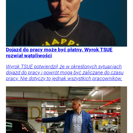
Dojazd do pracy może być płatny. Wyrok TSUE
rozwiał wątpliwości
Wyrok TSUE potwierdził, że w określonych sytuacjach
dojazd do pracy i powrót mogą być zaliczane do czasu
pracy. Nie dotyczy to jednak wszystkich pracowników.