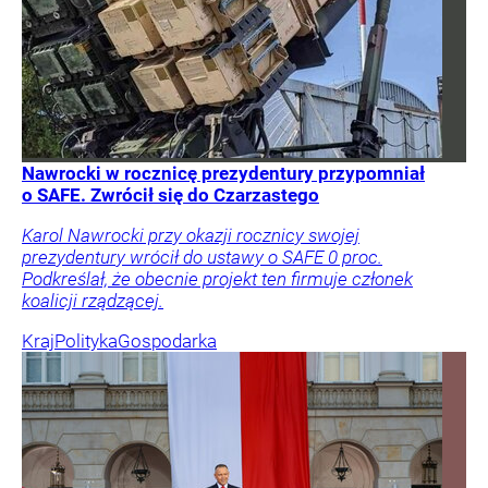
Nawrocki w rocznicę prezydentury przypomniał
o SAFE. Zwrócił się do Czarzastego
Karol Nawrocki przy okazji rocznicy swojej
prezydentury wrócił do ustawy o SAFE 0 proc.
Podkreślał, że obecnie projekt ten firmuje członek
koalicji rządzącej.
Kraj
Polityka
Gospodarka