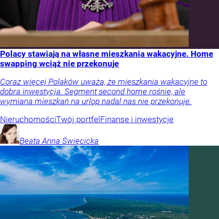
Polacy stawiają na własne mieszkania wakacyjne. Home
swapping wciąż nie przekonuje
Coraz więcej Polaków uważa, że mieszkania wakacyjne to
dobra inwestycja. Segment second home rośnie, ale
wymiana mieszkań na urlop nadal nas nie przekonuje.
Nieruchomości
Twój portfel
Finanse i inwestycje
Beata Anna
Święcicka