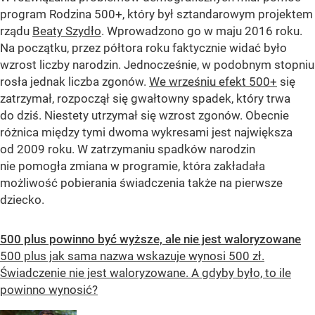
program Rodzina 500+, który był sztandarowym projektem
rządu
Beaty Szydło
. Wprowadzono go w maju 2016 roku.
Na początku, przez półtora roku faktycznie widać było
wzrost liczby narodzin. Jednocześnie, w podobnym stopniu
rosła jednak liczba zgonów.
We wrześniu efekt 500+
się
zatrzymał, rozpoczął się gwałtowny spadek, który trwa
do dziś. Niestety utrzymał się wzrost zgonów. Obecnie
różnica między tymi dwoma wykresami jest największa
od 2009 roku. W zatrzymaniu spadków narodzin
nie pomogła zmiana w programie, która zakładała
możliwość pobierania świadczenia także na pierwsze
dziecko.
500 plus powinno być wyższe, ale nie jest waloryzowane
500 plus jak sama nazwa wskazuje wynosi 500 zł.
Świadczenie nie jest waloryzowane. A gdyby było, to ile
powinno wynosić?