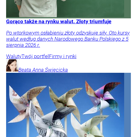
Gorąco także na rynku walut. Złoty triumfuje
Po wtorkowym osłabieniu złoty odzyskuje siły. Oto kursy
walut według danych Narodowego Banku Polskiego z 5
sierpnia 2026 r.
Waluty
Twój portfel
Firmy i rynki
Beata Anna
Święcicka