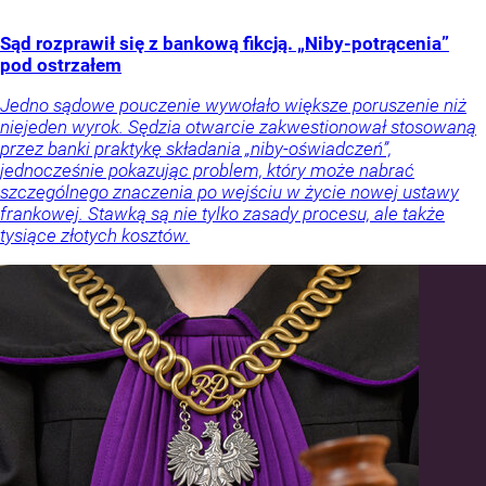
Sąd rozprawił się z bankową fikcją. „Niby-potrącenia”
pod ostrzałem
Jedno sądowe pouczenie wywołało większe poruszenie niż
niejeden wyrok. Sędzia otwarcie zakwestionował stosowaną
przez banki praktykę składania „niby-oświadczeń”,
jednocześnie pokazując problem, który może nabrać
szczególnego znaczenia po wejściu w życie nowej ustawy
frankowej. Stawką są nie tylko zasady procesu, ale także
tysiące złotych kosztów.