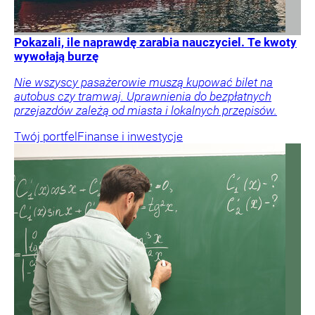
Pokazali, ile naprawdę zarabia nauczyciel. Te kwoty
wywołają burzę
Nie wszyscy pasażerowie muszą kupować bilet na
autobus czy tramwaj. Uprawnienia do bezpłatnych
przejazdów zależą od miasta i lokalnych przepisów.
Twój portfel
Finanse i inwestycje