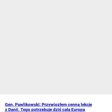
Gen. Pawlikowski: Przywiozłem cenną lekcję
z Danii. Tego potrzebuje dziś cała Europa