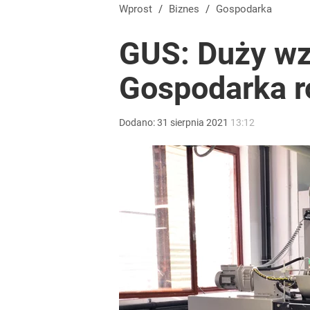
Nawrocki ma szansę na drugą kadencję? Tak ocenil
Wprost
/
Biznes
/
Gospodarka
GUS: Duży wz
10
Gospodarka r
Dobra passa złotego trwa. Kursy walut 6 sierpnia 2
Dodano:
31
sierpnia
2021
13:12
dodaj
Vistula x LOT: Elegancja w podróży. Premiera wspó
dodaj