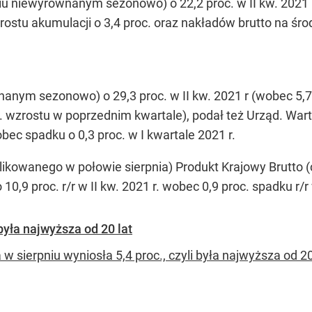
iu niewyrównanym sezonowo) o 22,2 proc. w II kw. 2021 r.
rostu akumulacji o 3,4 proc. oraz nakładów brutto na środ
anym sezonowo) o 29,3 proc. w II kw. 2021 r (wobec 5,7 p
c. wzrostu w poprzednim kwartale), podał też Urząd. Wa
ec spadku o 0,3 proc. w I kwartale 2021 r.
kowanego w połowie sierpnia) Produkt Krajowy Brutto (
,9 proc. r/r w II kw. 2021 r. wobec 0,9 proc. spadku r/
była najwyższa od 20 lat
a w sierpniu wyniosła 5,4 proc., czyli była najwyższa od 