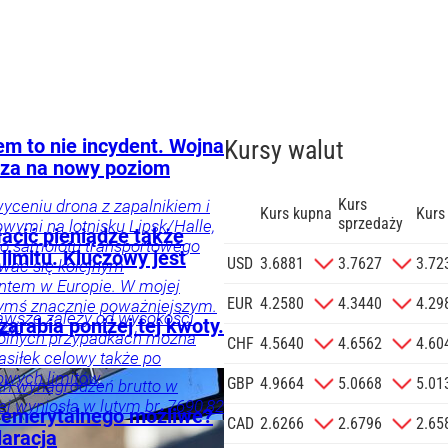
em to nie incydent. Wojna
Kursy walut
za na nowy poziom
Kurs
yceniu drona z zapalnikiem i
Kurs kupna
Kurs
sprzedaży
ymi na lotnisku Lipsk/Halle,
cić pieniądze także
go samolotu transportowego
limitu. Kluczowy jest
zgodę na
USD
3.6881
3.7627
3.72
wać się kolejnym
 na podany
ntem w Europie. W mojej
informacji
EUR
4.2580
4.3440
4.29
zymś znacznie poważniejszym.
wsze zależy od wysokości
Agencji
arabia poniżej tej kwoty.
zy.
ólnych przypadkach można
Reklamowej
CHF
4.5640
4.6562
4.60
asiłek celowy także po
 o.o. w imieniu
owych limitów.
GBP
4.9664
5.0668
5.01
a zlecenie jej
h wynagrodzeń brutto w
 wyniosła w lutym br. 7690,82
znesowych.
 emerytalnego możliwe?
CAD
2.6266
2.6796
2.65
aracja