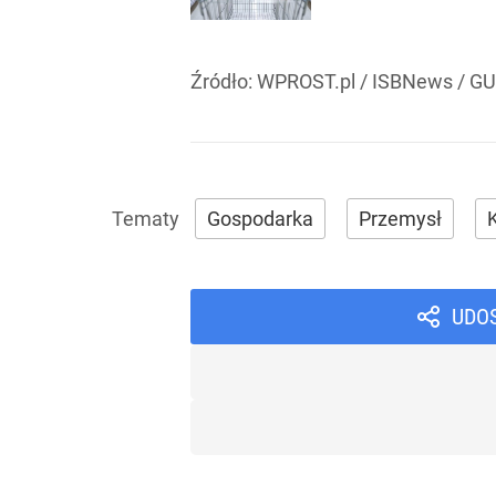
Źródło:
WPROST.pl
/
ISBNews / G
Gospodarka
Przemysł
K
UDO