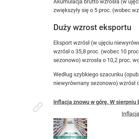
Akumulacja brutto wzrosła (w ujęc
zwiększyły się o 5 proc. (wobec wz
Duży wzrost eksportu
Eksport wzrósł (w ujęciu niewyrówn
wzrósł o 35,8 proc. (wobec 10 pro
sezonowo) wzrosła o 10,2 proc. wob
Według szybkiego szacunku (opubli
niewyrównany sezonowo) wzrósł o 10
Inflacja znowu w górę. W sierpniu 
Inflacj