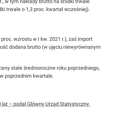
, w tym nakłady brutto na środki trwałe
ki trwałe o 1,3 proc. kwartał wcześniej).
roc. wzrostu w I kw. 2021 r.), zaś import
rtość dodana brutto (w ujęciu niewyrównanym
ceny stałe średnioroczne roku poprzedniego,
r w poprzednim kwartale.
20 lat – podał Główny Urząd Statystyczny.