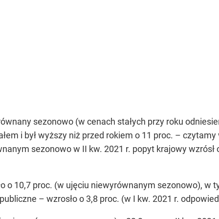
ównany sezonowo (w cenach stałych przy roku odniesieni
łem i był wyższy niż przed rokiem o 11 proc. – czytam
nanym sezonowo w II kw. 2021 r. popyt krajowy wzrósł o 
sło o 10,7 proc. (w ujęciu niewyrównanym sezonowo), w 
bliczne – wzrosło o 3,8 proc. (w I kw. 2021 r. odpowiedni