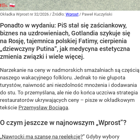
Okładka Wprost nr 32/2026
/ Źródło:
Wprost
/
Paweł Kuczyński
Ponadto w wydaniu: PiS stał się zaściankowy,
biznes na uzdrowieniach, Gotlandia szykuje się
na Rosję, tajemnica polskiej Fatimy, cierpienia
„dziewczyny Putina”, jak medycyna estetyczna
zmienia związki i wiele więcej.
Narzekanie na ceny w nadmorskich smażalniach są częścią
naszego wakacyjnego folkloru. Jednak to nie głupota
turystów, naiwność ani niezdolność mnożenia i dodawania
do stu. To przemyślana, ale nie do końca uczciwa strategia
restauratorów ukrywających ceny – pisze w okładkowym
tekście
Przemysław Bociąga
.
O czym jeszcze w najnowszym „Wprost”?
„Nawrocki ma szansę na reelekcję?
” Gdyby wybory