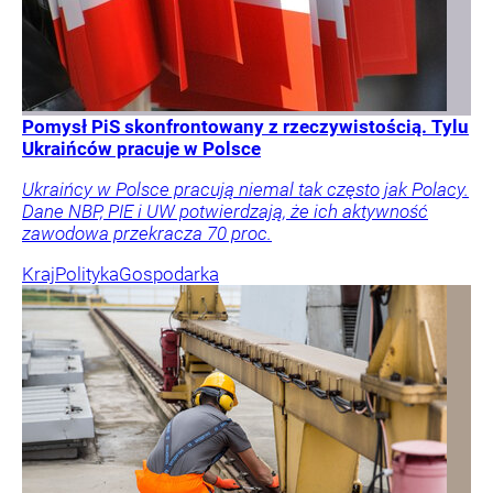
Pomysł PiS skonfrontowany z rzeczywistością. Tylu
Ukraińców pracuje w Polsce
Ukraińcy w Polsce pracują niemal tak często jak Polacy.
Dane NBP, PIE i UW potwierdzają, że ich aktywność
zawodowa przekracza 70 proc.
Kraj
Polityka
Gospodarka