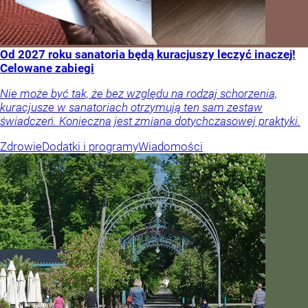
Od 2027 roku sanatoria będą kuracjuszy leczyć inaczej!
Celowane zabiegi
Nie może być tak, że bez względu na rodzaj schorzenia,
kuracjusze w sanatoriach otrzymują ten sam zestaw
świadczeń. Konieczna jest zmiana dotychczasowej praktyki.
Zdrowie
Dodatki i programy
Wiadomości