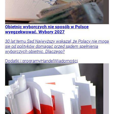
Obietnic wyborczych nie sposób w Polsce
wyegzekwować. Wybory 2027
30 lat temu Sąd Najwyższy wskazał, że Polacy nie mogą
się od polityków domagać przed sądem spełnienia
wyborczych obietnic. Dlaczego?
Dodatki i programy
Handel
Wiadomości