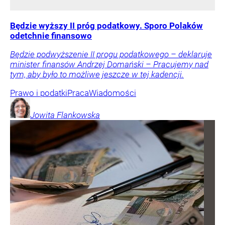
Będzie wyższy II próg podatkowy. Sporo Polaków
odetchnie finansowo
Będzie podwyższenie II progu podatkowego – deklaruje
minister finansów Andrzej Domański – Pracujemy nad
tym, aby było to możliwe jeszcze w tej kadencji.
Prawo i podatki
Praca
Wiadomości
Jowita
Flankowska