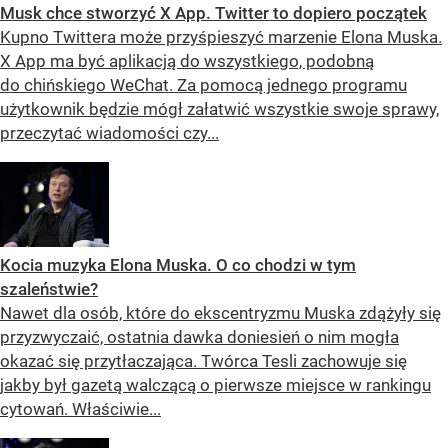
Musk chce stworzyć X App. Twitter to dopiero początek
Kupno Twittera może przyśpieszyć marzenie Elona Muska.
X App ma być aplikacją do wszystkiego, podobną
do chińskiego WeChat. Za pomocą jednego programu
użytkownik będzie mógł załatwić wszystkie swoje sprawy,
przeczytać wiadomości czy...
Kocia muzyka Elona Muska. O co chodzi w tym
szaleństwie?
Nawet dla osób, które do ekscentryzmu Muska zdążyły się
przyzwyczaić, ostatnia dawka doniesień o nim mogła
okazać się przytłaczająca. Twórca Tesli zachowuje się
jakby był gazetą walczącą o pierwsze miejsce w rankingu
cytowań. Właściwie...