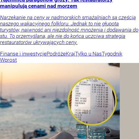
manipulują cenami nad morzem
Narzekanie na ceny w nadmorskich smażalniach są częścią
naszego wakacyjnego folkloru. Jednak to nie głupota
turystów, naiwność ani niezdolność mnożenia i dodawania do
stu. To przemyślana, ale nie do końca uczciwa strategia
restauratorów ukrywających ceny.
Finanse i inwestycje
Podróże
Kraj
Tylko u Nas
Tygodnik
Wprost