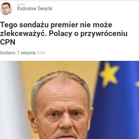
Autor:
Radosław Święcki
Tego sondażu premier nie może
zlekceważyć. Polacy o przywróceniu
CPN
Dodano:
7
sierpnia
5:34