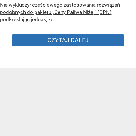
Nie wykluczył częściowego
zastosowania rozwiązań
podobnych do pakietu „Ceny Paliwa Niżej” (CPN
),
podkreślając jednak, że...
CZYTAJ DALEJ