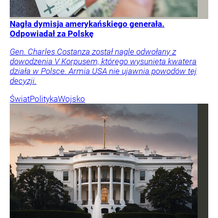
Nagła dymisja amerykańskiego generała.
Odpowiadał za Polskę
Gen. Charles Costanza został nagle odwołany z
dowodzenia V Korpusem, którego wysunięta kwatera
działa w Polsce. Armia USA nie ujawnia powodów tej
decyzji.
Świat
Polityka
Wojsko