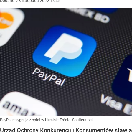
Dodano:
23
listopada
2022
13:35
PayPal rezygnuje z opłat w Ukrainie
Źródło:
Shutterstock
Urząd Ochrony Konkurencji i Konsumentów stawia