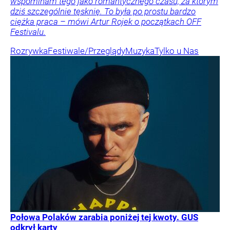
wspominam tego jako romantycznego czasu, za którym
dziś szczególnie tęsknię. To była po prostu bardzo
ciężka praca – mówi Artur Rojek o początkach OFF
Festivalu.
Rozrywka
Festiwale/Przeglądy
Muzyka
Tylko u Nas
Połowa Polaków zarabia poniżej tej kwoty. GUS
odkrył karty