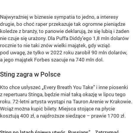
Najwyraźniej w biznesie sympatia to jedno, a interesy
drugie, bo choć raper przekazuje tak ogromne pieniądze
koledze z branży, to panowie deklarują, że się lubią i żaden
nie czuje się urażony. Dla Puffa Diddy’ego 1,8 mln dolarów
rocznie to nie taki znów wielki majątek, gdy wziąć
pod uwagę, że tylko w 2022 roku zarobił 90 mln dolarów,
a jego majątek Forbes szacuje na 740 mln dol.
Sting zagra w Polsce
Kto chce usłyszeć „Every Breath You Take” i inne piosenki
z repertuaru Stinga, będzie miał taką okazję w lipcu tego
roku. 72-letni artysta wystąpi na Tauron Arenie w Krakowie.
Wciąż można kupić bilety. Miejsca stojące na płycie
kosztują 400 zł, a najdroższe siedzące – prawie 1700 zł.
Sting po latach śpiewa utwór „Russians”. „Zatrzymać