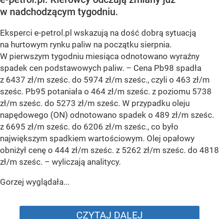
w nadchodzącym tygodniu.
Eksperci e-petrol.pl wskazują na dość dobrą sytuacją
na hurtowym rynku paliw na początku sierpnia.
W pierwszym tygodniu miesiąca odnotowano wyraźny
spadek cen podstawowych paliw. –
Cena Pb98 spadła
z 6437 zł/m sześc. do 5974 zł/m sześc., czyli o 463 zł/m
sześc. Pb95 potaniała o 464 zł/m sześc. z poziomu 5738
zł/m sześc. do 5273 zł/m sześc. W przypadku oleju
napędowego (ON) odnotowano spadek o 489 zł/m sześc.
z 6695 zł/m sześc. do 6206 zł/m sześc., co było
największym spadkiem wartościowym. Olej opałowy
obniżył cenę o 444 zł/m sześc. z 5262 zł/m sześc. do 4818
zł/m sześc.
– wyliczają analitycy.
Gorzej wyglądała...
CZYTAJ DALEJ