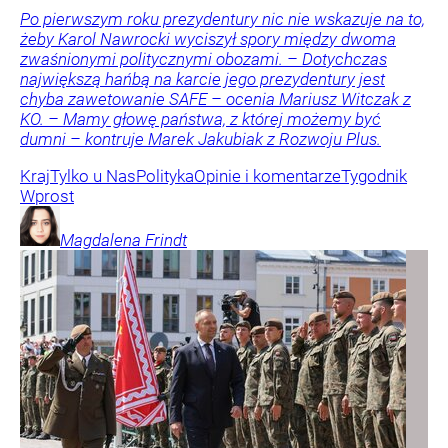
Po pierwszym roku prezydentury nic nie wskazuje na to,
żeby Karol Nawrocki wyciszył spory między dwoma
zwaśnionymi politycznymi obozami. – Dotychczas
największą hańbą na karcie jego prezydentury jest
chyba zawetowanie SAFE – ocenia Mariusz Witczak z
KO. – Mamy głowę państwa, z której możemy być
dumni – kontruje Marek Jakubiak z Rozwoju Plus.
Kraj
Tylko u Nas
Polityka
Opinie i komentarze
Tygodnik
Wprost
Magdalena
Frindt