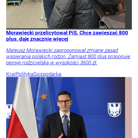
Morawiecki przelicytował PiS. Chce zawieszać 800
plus, daje znacznie więcej
Mateusz Morawiecki zaproponował zmianę zasad
wspierania polskich rodzin. Zamiast 800 plus proponuje
pensję rodzicielską w wysokości 3600 zł.
Kraj
Polityka
Gospodarka