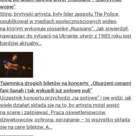
wojnę”
Sting, brytyjski artysta, były lider zespołu The Police,
opublikował w mediach społecznościowych wideo,
na którym wykonuje piosenkę „Russians”. Jak stwierdził,
nawiązując do sytuacji na Ukrainie, utwór z 1985 roku jest
bardziej aktualny...
Tajemnica drogich biletów na koncerty. „Oburzeni cenami
fani Sanah i tak wykupili już połowę puli”
Uczestnik koncertu przychodzi „na gotowe” i nie widzi, jak
wiele działań składa się na to, by artysta mógł wejść
na scenę i zaśpiewać. Praca oświetleniowców,
dźwiękowców, ochrona, sprzątanie – to wszystko składa
się na ceny biletów. A...