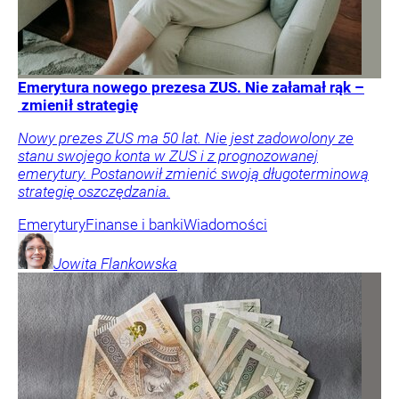
Emerytura nowego prezesa ZUS. Nie załamał rąk –
zmienił strategię
Nowy prezes ZUS ma 50 lat. Nie jest zadowolony ze
stanu swojego konta w ZUS i z prognozowanej
emerytury. Postanowił zmienić swoją długoterminową
strategię oszczędzania.
Emerytury
Finanse i banki
Wiadomości
Jowita
Flankowska