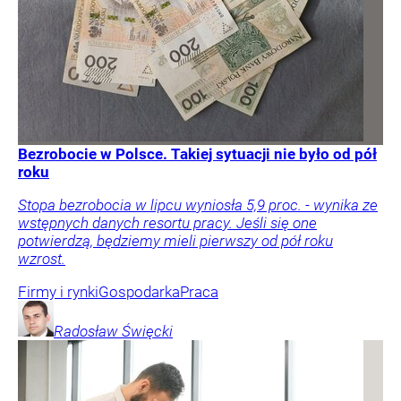
Bezrobocie w Polsce. Takiej sytuacji nie było od pół
roku
Stopa bezrobocia w lipcu wyniosła 5,9 proc. - wynika ze
wstępnych danych resortu pracy. Jeśli się one
potwierdzą, będziemy mieli pierwszy od pół roku
wzrost.
Firmy i rynki
Gospodarka
Praca
Radosław
Święcki