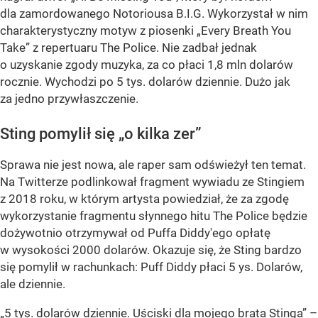
dla zamordowanego Notoriousa B.I.G. Wykorzystał w nim
charakterystyczny motyw z piosenki „Every Breath You
Take” z repertuaru The Police. Nie zadbał jednak
o uzyskanie zgody muzyka, za co płaci 1,8 mln dolarów
rocznie. Wychodzi po 5 tys. dolarów dziennie. Dużo jak
za jedno przywłaszczenie.
Sting pomylił się „o kilka zer”
Sprawa nie jest nowa, ale raper sam odświeżył ten temat.
Na Twitterze podlinkował fragment wywiadu ze Stingiem
z 2018 roku, w którym artysta powiedział, że za zgodę
wykorzystanie fragmentu słynnego hitu The Police będzie
dożywotnio otrzymywał od Puffa Diddy'ego opłatę
w wysokości 2000 dolarów. Okazuje się, że Sting bardzo
się pomylił w rachunkach: Puff Diddy płaci 5 ys. Dolarów,
ale dziennie.
„5 tys. dolarów dziennie. Uściski dla mojego brata Stinga” –