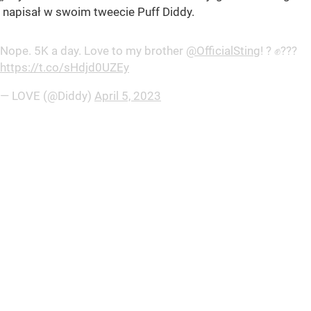
napisał w swoim tweecie Puff Diddy.
Nope. 5K a day. Love to my brother
@OfficialSting
! ? ✊???
https://t.co/sHdjd0UZEy
— LOVE (@Diddy)
April 5, 2023