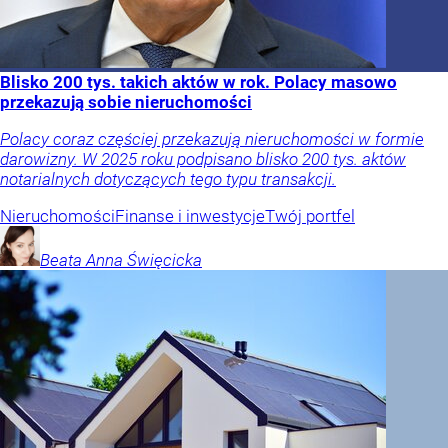
Blisko 200 tys. takich aktów w rok. Polacy masowo
przekazują sobie nieruchomości
Polacy coraz częściej przekazują nieruchomości w formie
darowizny. W 2025 roku podpisano blisko 200 tys. aktów
notarialnych dotyczących tego typu transakcji.
Nieruchomości
Finanse i inwestycje
Twój portfel
Beata Anna
Święcicka