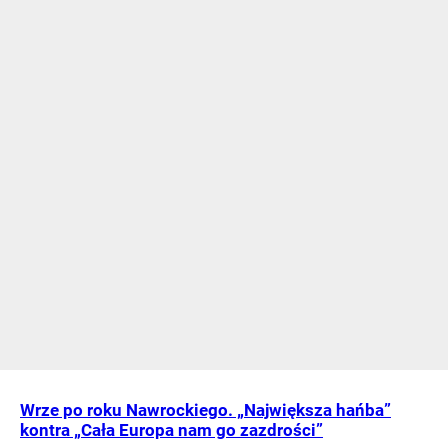
Wrze po roku Nawrockiego. „Największa hańba”
kontra „Cała Europa nam go zazdrości”