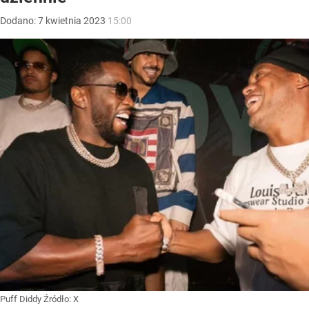
Dodano:
7
kwietnia
2023
15:00
Puff Diddy
Źródło:
X