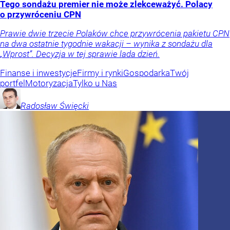
Tego sondażu premier nie może zlekceważyć. Polacy
o przywróceniu CPN
Prawie dwie trzecie Polaków chce przywrócenia pakietu CPN
na dwa ostatnie tygodnie wakacji – wynika z sondażu dla
„Wprost”. Decyzja w tej sprawie lada dzień.
Finanse i inwestycje
Firmy i rynki
Gospodarka
Twój
portfel
Motoryzacja
Tylko u Nas
Radosław
Święcki