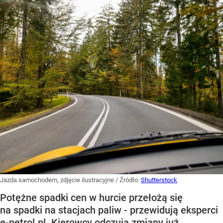
Jazda samochodem, zdjęcie ilustracyjne
/ Źródło:
Shutterstock
Potężne spadki cen w hurcie przełożą się
na spadki na stacjach paliw - przewidują eksperci
e-petrol.pl. Kierowcy odczują zmiany już