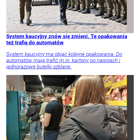
System kaucyjny znów się zmieni. Te opakowania
też trafią do automatów
System kaucyjny ma objąć kolejne opakowania. Do
automatów mają trafić m.in. kartony po napojach i
jednorazowe butelki szklane.