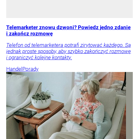
Telemarketer znowu dzwoni? Powiedz jedno zdanie
i zakończ rozmowę
Telefon od telemarketera potrafi zirytować każdego. Są
jednak proste sposoby, aby szybko zakończyć rozmowę
i ograniczyć kolejne kontakty.
Handel
Porady