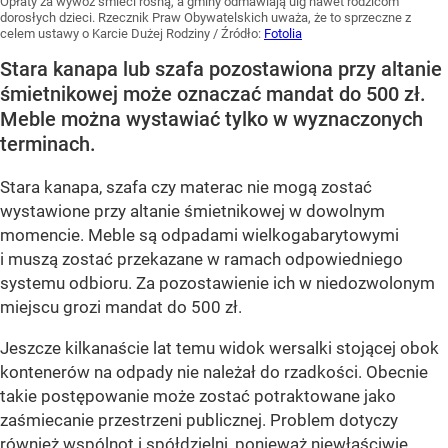
Opłaty za wywóz śmieci rosną, a gminy odmawiają ulg nawet rodzicom
dorosłych dzieci. Rzecznik Praw Obywatelskich uważa, że to sprzeczne z
celem ustawy o Karcie Dużej Rodziny
/ Źródło:
Fotolia
Stara kanapa lub szafa pozostawiona przy altanie
śmietnikowej może oznaczać mandat do 500 zł.
Meble można wystawiać tylko w wyznaczonych
terminach.
Stara kanapa, szafa czy materac nie mogą zostać
wystawione przy altanie śmietnikowej w dowolnym
momencie. Meble są odpadami wielkogabarytowymi
i muszą zostać przekazane w ramach odpowiedniego
systemu odbioru. Za pozostawienie ich w niedozwolonym
miejscu grozi mandat do 500 zł.
Jeszcze kilkanaście lat temu widok wersalki stojącej obok
kontenerów na odpady nie należał do rzadkości. Obecnie
takie postępowanie może zostać potraktowane jako
zaśmiecanie przestrzeni publicznej. Problem dotyczy
również wspólnot i spółdzielni, ponieważ niewłaściwie