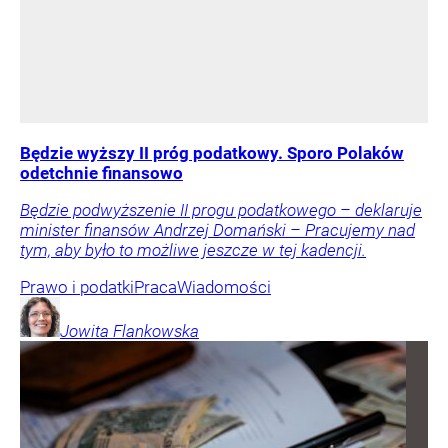
Będzie wyższy II próg podatkowy. Sporo Polaków
odetchnie finansowo
Będzie podwyższenie II progu podatkowego – deklaruje
minister finansów Andrzej Domański – Pracujemy nad
tym, aby było to możliwe jeszcze w tej kadencji.
Prawo i podatki
Praca
Wiadomości
Jowita
Flankowska