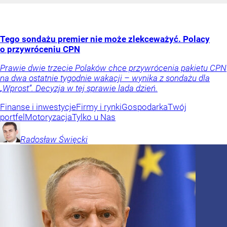
Tego sondażu premier nie może zlekceważyć. Polacy
o przywróceniu CPN
Prawie dwie trzecie Polaków chce przywrócenia pakietu CPN
na dwa ostatnie tygodnie wakacji – wynika z sondażu dla
„Wprost”. Decyzja w tej sprawie lada dzień.
Finanse i inwestycje
Firmy i rynki
Gospodarka
Twój
portfel
Motoryzacja
Tylko u Nas
Radosław
Święcki