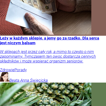
Leży w każdym sklepie, a jemy go za rzadko. Dla serca
jest niczym balsam
W sklepach jest przez cały rok, a mimo to często o nim
zapominamy. Tymczasem ten owoc dostarcza cennych
składników i może wspierać organizm seniorów.
Zdrowie
Porady
Beata Anna
Święcicka