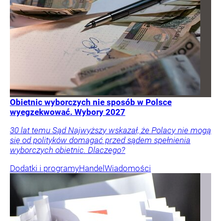
Obietnic wyborczych nie sposób w Polsce
wyegzekwować. Wybory 2027
30 lat temu Sąd Najwyższy wskazał, że Polacy nie mogą
się od polityków domagać przed sądem spełnienia
wyborczych obietnic. Dlaczego?
Dodatki i programy
Handel
Wiadomości