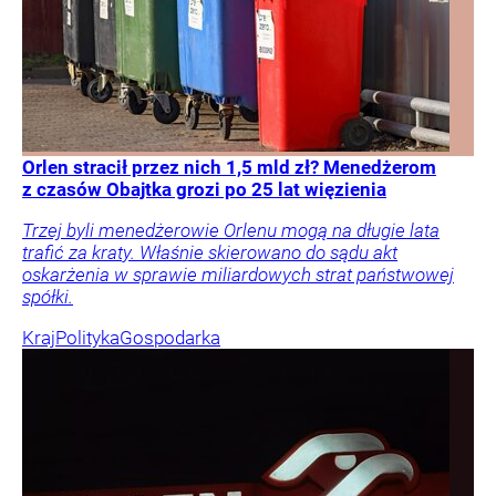
Orlen stracił przez nich 1,5 mld zł? Menedżerom
z czasów Obajtka grozi po 25 lat więzienia
Trzej byli menedżerowie Orlenu mogą na długie lata
trafić za kraty. Właśnie skierowano do sądu akt
oskarżenia w sprawie miliardowych strat państwowej
spółki.
Kraj
Polityka
Gospodarka