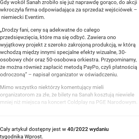
Gdy wokół Sanah zrobiło się już naprawdę gorąco, do akcji
wkroczyła firma odpowiadająca za sprzedaż wejściówek –
niemiecki Eventim.
„Drodzy fani, ceny są adekwatne do całego
przedsięwzięcia, które ma się odbyć. Zawiera ono
wyjątkowy projekt z szeroko zakrojoną produkcją, w którą
wchodzą między innymi specjalne efekty wizualne, 30-
osobowy chór oraz 50-osobowa orkiestra. Przypominamy,
że można również zapłacić metodą PayPo, czyli płatnością
odroczoną” – napisał organizator w oświadczeniu.
Mimo wszystko niektórzy komentujący mieli
organizatorom za złe, że bilety na Sanah kosztują niewiele
mniej niż miejsca na koncert Coldplay na PGE Narodowym.
Cały artykuł dostępny jest w
40/2022 wydaniu
tygodnika Wprost
.