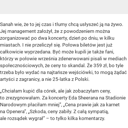
Sanah wie, że to jej czas i tłumy chcą usłyszeć ją na żywo.
Jej management założył, że z powodzeniem można
zorganizować po dwa koncerty, dzień po dniu, w kilku
miastach. I nie przeliczył się. Połowa biletów jest już
całkowicie wyprzedana. Być może kupili je także fani,
którzy w połowie września zdenerwowani pisali w mediach
społecznościowych, że ceny to skandal. Że 359 zł, bo tyle
trzeba było wydać na najtańsze wejściówki, to mogą żądać
artyści z zagranicy, a nie 25-latka z Polski.
„Chciałam kupić dla córek, ale jak zobaczyłam ceny,
to zrezygnowałam. Za koncerty Eda Sheerana na Stadionie
Narodowym płaciłam mniej”, „Cena prawie jak za karnet
na Openera”, „Szkoda, ceny zabiły. Z całą sympatią,
ale rozsądek wygrał” – to tylko kilka komentarzy.