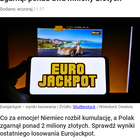
Dodano:
wczoraj
21:37
Eurojackpot – wyniki losowania
/ Źródło:
Shutterstock
/
Wirestock Creators
Co za emocje! Niemiec rozbił kumulację, a Polak
zgarnął ponad 2 miliony złotych. Sprawdź wyniki
ostatniego losowania Eurojackpot.