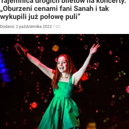
Tajemnica drogich biletów na koncerty.
„Oburzeni cenami fani Sanah i tak
wykupili już połowę puli”
Dodano:
2
października
2022
7:02