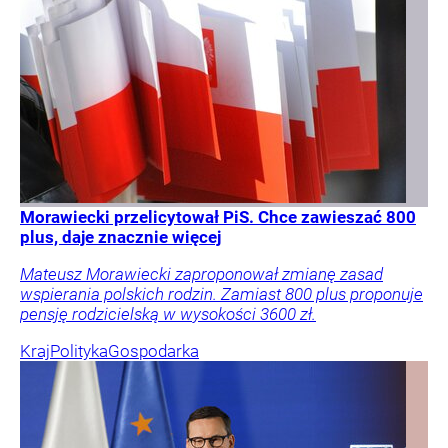
Morawiecki przelicytował PiS. Chce zawieszać 800
plus, daje znacznie więcej
Mateusz Morawiecki zaproponował zmianę zasad
wspierania polskich rodzin. Zamiast 800 plus proponuje
pensję rodzicielską w wysokości 3600 zł.
Kraj
Polityka
Gospodarka