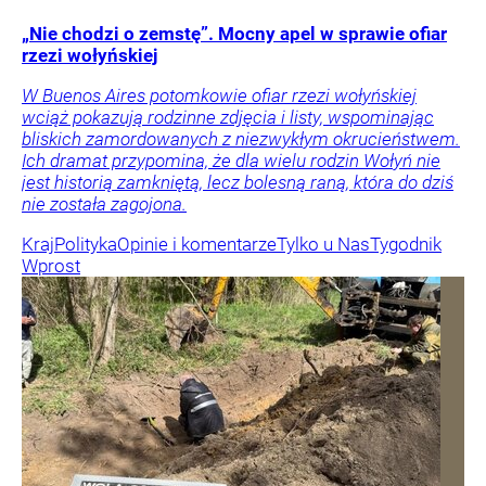
„Nie chodzi o zemstę”. Mocny apel w sprawie ofiar
rzezi wołyńskiej
W Buenos Aires potomkowie ofiar rzezi wołyńskiej
wciąż pokazują rodzinne zdjęcia i listy, wspominając
bliskich zamordowanych z niezwykłym okrucieństwem.
Ich dramat przypomina, że dla wielu rodzin Wołyń nie
jest historią zamkniętą, lecz bolesną raną, która do dziś
nie została zagojona.
Kraj
Polityka
Opinie i komentarze
Tylko u Nas
Tygodnik
Wprost