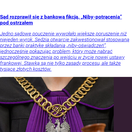
Sąd rozprawił się z bankową fikcją. „Niby-potrącenia”
pod ostrzałem
Jedno sądowe pouczenie wywołało większe poruszenie niż
niejeden wyrok. Sędzia otwarcie zakwestionował stosowaną
przez banki praktykę składania „niby-oświadczeń”,
jednocześnie pokazując problem, który może nabrać
szczególnego znaczenia po wejściu w życie nowej ustawy
frankowej. Stawką są nie tylko zasady procesu, ale także
tysiące złotych kosztów.