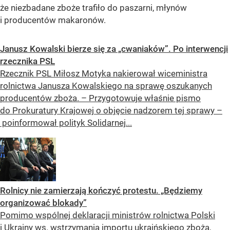
że niezbadane zboże trafiło do paszarni, młynów
i producentów makaronów.
Janusz Kowalski bierze się za „cwaniaków”. Po interwencji
rzecznika PSL
Rzecznik PSL Miłosz Motyka nakierował wiceministra
rolnictwa Janusza Kowalskiego na sprawę oszukanych
producentów zboża. – Przygotowuje właśnie pismo
do Prokuratury Krajowej o objęcie nadzorem tej sprawy –
poinformował polityk Solidarnej...
Rolnicy nie zamierzają kończyć protestu. „Będziemy
organizować blokady”
Pomimo wspólnej deklaracji ministrów rolnictwa Polski
i Ukrainy ws. wstrzymania importu ukraińskiego zboża,