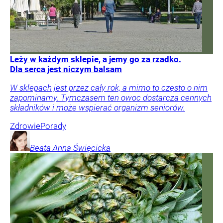
Leży w każdym sklepie, a jemy go za rzadko.
Dla serca jest niczym balsam
W sklepach jest przez cały rok, a mimo to często o nim
zapominamy. Tymczasem ten owoc dostarcza cennych
składników i może wspierać organizm seniorów.
Zdrowie
Porady
Beata Anna
Święcicka