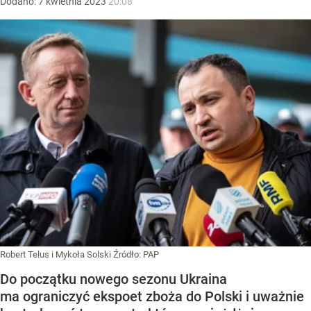
Dodano:
7
kwietnia
2023
20:08
Robert Telus i Mykoła Solski
Źródło:
PAP
Do początku nowego sezonu Ukraina
ma ograniczyć ekspoet zboża do Polski i uważnie