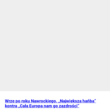
Wrze po roku Nawrockiego. „Największa hańba”
kontra „Cała Europa nam go zazdrości”