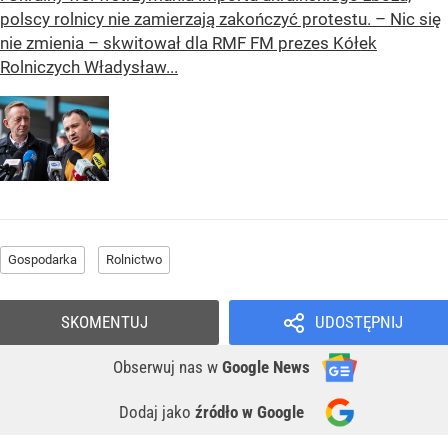
polscy rolnicy nie zamierzają zakończyć protestu. – Nic się
nie zmienia – skwitował dla RMF FM prezes Kółek
Rolniczych Władysław...
Gospodarka
Rolnictwo
SKOMENTUJ
UDOSTĘPNIJ
Obserwuj nas
w
Google News
Dodaj jako
źródło w Google