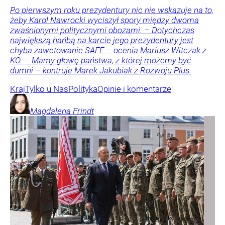
Po pierwszym roku prezydentury nic nie wskazuje na to,
żeby Karol Nawrocki wyciszył spory między dwoma
zwaśnionymi politycznymi obozami. – Dotychczas
największą hańbą na karcie jego prezydentury jest
chyba zawetowanie SAFE – ocenia Mariusz Witczak z
KO. – Mamy głowę państwa, z której możemy być
dumni – kontruje Marek Jakubiak z Rozwoju Plus.
Kraj
Tylko u Nas
Polityka
Opinie i komentarze
Magdalena
Frindt