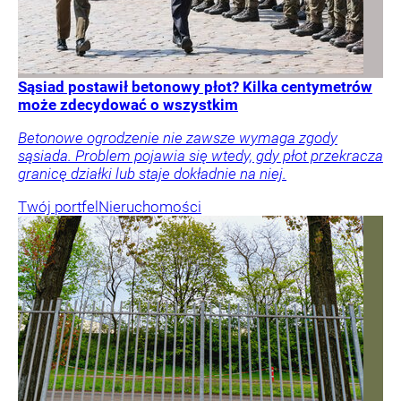
Sąsiad postawił betonowy płot? Kilka centymetrów
może zdecydować o wszystkim
Betonowe ogrodzenie nie zawsze wymaga zgody
sąsiada. Problem pojawia się wtedy, gdy płot przekracza
granicę działki lub staje dokładnie na niej.
Twój portfel
Nieruchomości