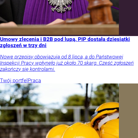
Umowy zlecenia i B2B pod lupą. PIP dostała dziesiątki
zgłoszeń w trzy dni
Nowe przepisy obowiązują od 8 lipca, a do Państwowej
Inspekcji Pracy wpłynęło już około 70 skarg. Część zgłoszeń
zakończy się kontrolami.
Twój portfel
Praca