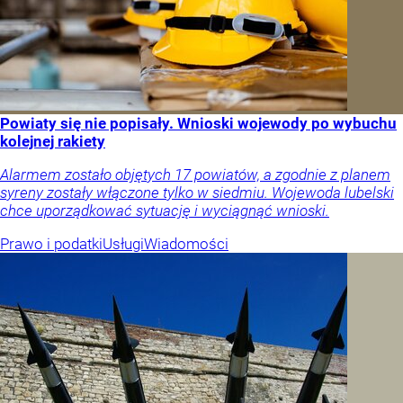
Powiaty się nie popisały. Wnioski wojewody po wybuchu
kolejnej rakiety
Alarmem zostało objętych 17 powiatów, a zgodnie z planem
syreny zostały włączone tylko w siedmiu. Wojewoda lubelski
chce uporządkować sytuację i wyciągnąć wnioski.
Prawo i podatki
Usługi
Wiadomości