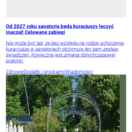
Od 2027 roku sanatoria będą kuracjuszy leczyć
inaczej! Celowane zabiegi
Nie może być tak, że bez względu na rodzaj schorzenia,
kuracjusze w sanatoriach otrzymują ten sam zestaw
świadczeń. Konieczna jest zmiana dotychczasowej
praktyki.
Zdrowie
Dodatki i programy
Wiadomości