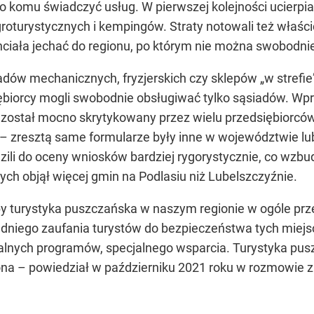
ło komu świadczyć usług. W pierwszej kolejności ucierpia
roturystycznych i kempingów. Straty notowali też właści
hciała jechać do regionu, po którym nie można swobodnie
ładów mechanicznych, fryzjerskich czy sklepów „w strefie”
siębiorcy mogli swobodnie obsługiwać tylko sąsiadów. 
ia został mocno skrytykowany przez wielu przedsiębiorców.
– zresztą same formularze były inne w województwie lu
ili do oceny wniosków bardziej rygorystycznie, co wzbu
h objął więcej gmin na Podlasiu niż Lubelszczyźnie.
aby turystyka puszczańska w naszym regionie w ogóle prz
iego zaufania turystów do bezpieczeństwa tych miejsc
lnych programów, specjalnego wsparcia. Turystyka pus
żona – powiedział w październiku 2021 roku w rozmowie 