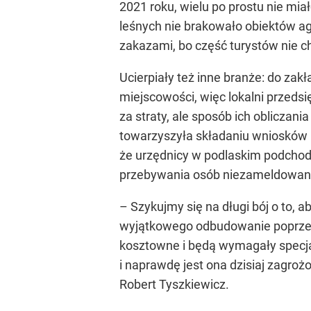
2021 roku, wielu po prostu nie mia
leśnych nie brakowało obiektów ag
zakazami, bo część turystów nie c
Ucierpiały też inne branże: do zak
miejscowości, więc lokalni przed
za straty, ale sposób ich obliczan
towarzyszyła składaniu wniosków 
że urzędnicy w podlaskim podchodz
przebywania osób niezameldowanyc
– Szykujmy się na długi bój o to, 
wyjątkowego odbudowanie poprzedn
kosztowne i będą wymagały specja
i naprawdę jest ona dzisiaj zagro
Robert Tyszkiewicz.