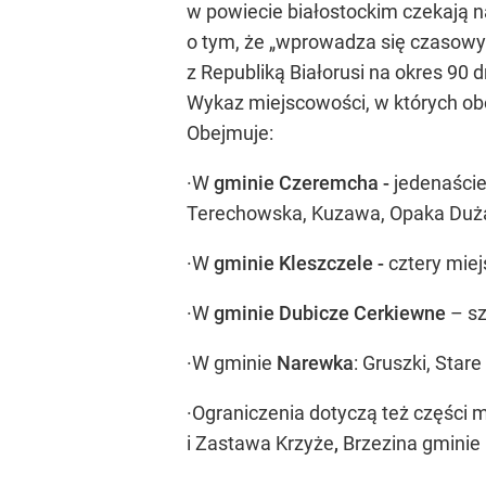
w powiecie białostockim czekają n
o tym, że „wprowadza się czasowy
z Republiką Białorusi na okres 90 d
Wykaz miejscowości, w których ob
Obejmuje:
·W
gminie Czeremcha -
jedenaście
Terechowska, Kuzawa, Opaka Duża
·W
gminie Kleszczele -
cztery miej
·W
gminie Dubicze Cerkiewne
– sz
·W gminie
Narewka
: Gruszki, Sta
·Ograniczenia dotyczą też części
i Zastawa Krzyże
,
Brzezina gminie