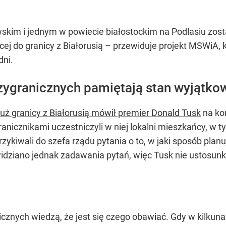
skim i jednym w powiecie białostockim na Podlasiu zo
ącej do granicy z Białorusią – przewiduje projekt MSWiA, 
dni.
ygranicznych pamiętają stan wyjątkow
uż granicy z Białorusią mówił premier Donald Tusk
na ko
anicznikami uczestniczyli w niej lokalni mieszkańcy, w t
zykiwali do szefa rządu pytania o to, w jaki sposób pla
idziano jednak zadawania pytań, więc Tusk nie ustosunk
icznych wiedzą, że jest się czego obawiać. Gdy w kilku