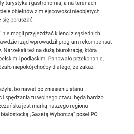
ły turystyka i gastronomia, a na terenach
ciele obiektów z miejscowości nieobjętych
 się poruszać.
 nie mogli przyjeżdżać klienci z sąsiednich
Wprawdzie rząd wprowadził program rekompensat
 Narzekali też na dużą biurokrację, która
belskim i podlaskim. Panowało przekonanie,
dzało niepokój choćby dlatego, że zakaz
eżyła, bo nawet po zniesieniu stanu
 i spędzania tu wolnego czasu będą bardzo
zczańska jest marką naszego regionu
z białostocką „Gazetą Wyborczą” poseł PO