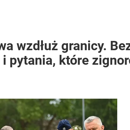
wa wzdłuż granicy. Be
 pytania, które zigno