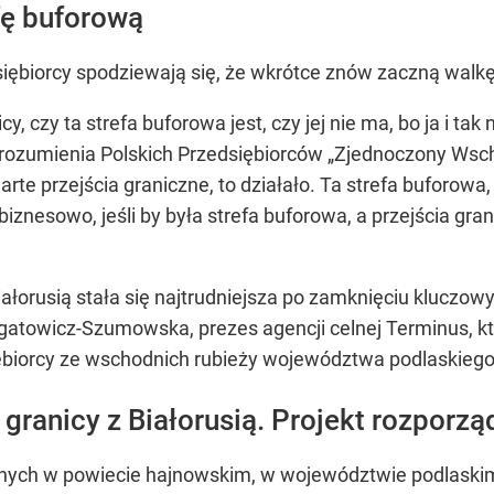
fę buforową
siębiorcy spodziewają się, że wkrótce znów zaczną walk
icy, czy ta strefa buforowa jest, czy jej nie ma, bo ja i 
ozumienia Polskich Przedsiębiorców „Zjednoczony Wschód
arte przejścia graniczne, to działało. Ta strefa buforowa
biznesowo, jeśli by była strefa buforowa, a przejścia gra
Białorusią stała się najtrudniejsza po zamknięciu kluczo
gatowicz-Szumowska, prezes agencji celnej Terminus, k
biorcy ze wschodnich rubieży województwa podlaskiego s
granicy z Białorusią. Projekt rozporzą
ych w powiecie hajnowskim, w województwie podlaskim