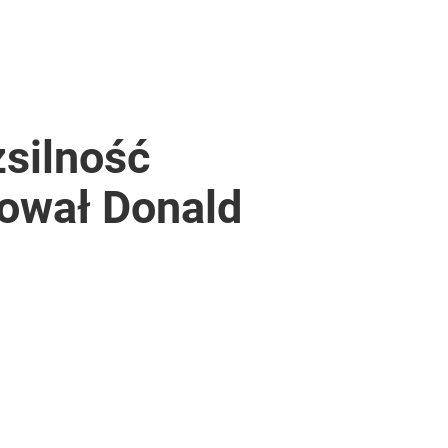
zsilność
rował Donald