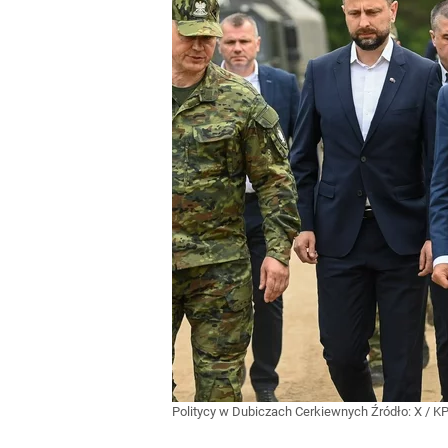
Politycy w Dubiczach Cerkiewnych
Źródło:
X
/
K