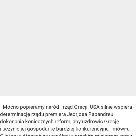
- Mocno popieramy naród i rząd Grecji. USA silnie wspiera
determinację rządu premiera Jeorjosa Papandreu
dokonania koniecznych reform, aby uzdrowić Grecję
i uczynić jej gospodarkę bardziej konkurencyjną - mówiła