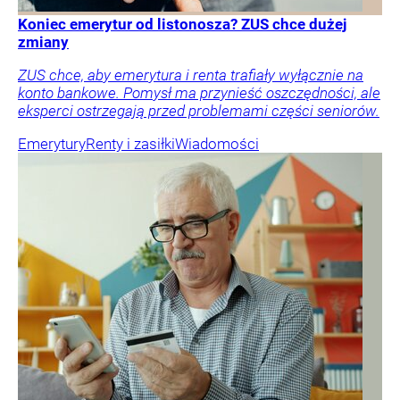
Koniec emerytur od listonosza? ZUS chce dużej
zmiany
ZUS chce, aby emerytura i renta trafiały wyłącznie na
konto bankowe. Pomysł ma przynieść oszczędności, ale
eksperci ostrzegają przed problemami części seniorów.
Emerytury
Renty i zasiłki
Wiadomości