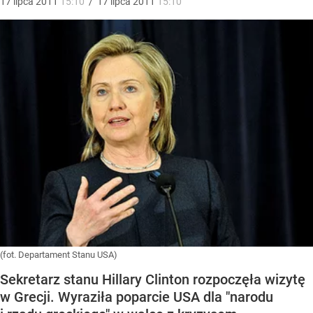
17
lipca
2011
15:10
/
17
lipca
2011
15:10
(fot. Departament Stanu USA)
Sekretarz stanu Hillary Clinton rozpoczęła wizytę
w Grecji. Wyraziła poparcie USA dla "narodu