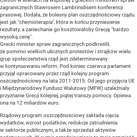
Clinton w Atenach na wspólnej z greckim ministrem spraw
zagranicznych Stawrosem Lambrinidisem konferencji
prasowej. Dodała, że bolesny plan oszczędnościowy rządu
jest jak "chemioterapia", która w końcu przyniesienie
rezultaty, a zaniechanie go kosztowałoby Grecję "bardzo
wysoką cenę".
Grecki minister spraw zagranicznych podkreślił,
że pomimo wielkich ulicznych protestów i strajków wielu
grup społeczeństwa rząd jest zdeterminowany
w kontynuowaniu reform. Pod koniec czerwca parlament
przyjął opracowany przez rząd kolejny program
oszczędnościowy na lata 2011-2015. Od jego przyjęcia UE
i Międzynarodowy Fundusz Walutowy (MFW) uzależniały
przyznanie Grecji kolejnej, piątej transzy pomocy. Opiewa
ona na 12 miliardów euro.
Rządowy program oszczędnościowy zakłada cięcia
wydatków, wzrost podatków, redukcje zatrudnienia
w sektorze publicznym, a także sprzedaż aktywów