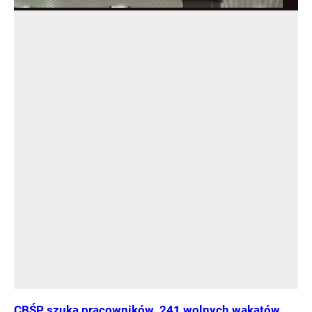
CBŚP szuka pracowników. 241 wolnych wakatów