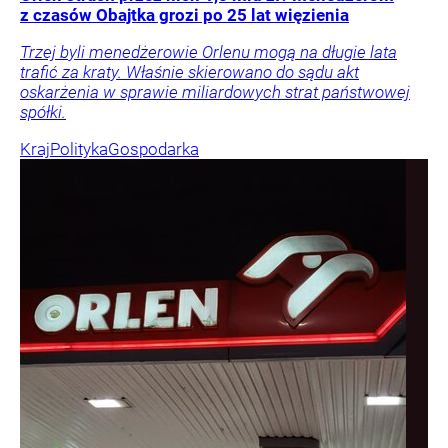
z czasów Obajtka grozi po 25 lat więzienia
Trzej byli menedżerowie Orlenu mogą na długie lata
trafić za kraty. Właśnie skierowano do sądu akt
oskarżenia w sprawie miliardowych strat państwowej
spółki.
Kraj
Polityka
Gospodarka