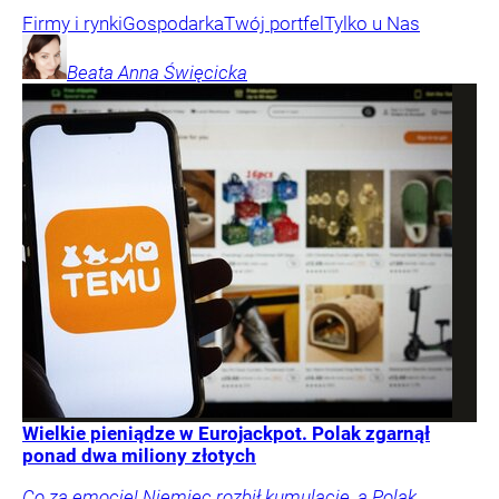
Firmy i rynki
Gospodarka
Twój portfel
Tylko u Nas
Beata Anna
Święcicka
Wielkie pieniądze w Eurojackpot. Polak zgarnął
ponad dwa miliony złotych
Co za emocje! Niemiec rozbił kumulację, a Polak