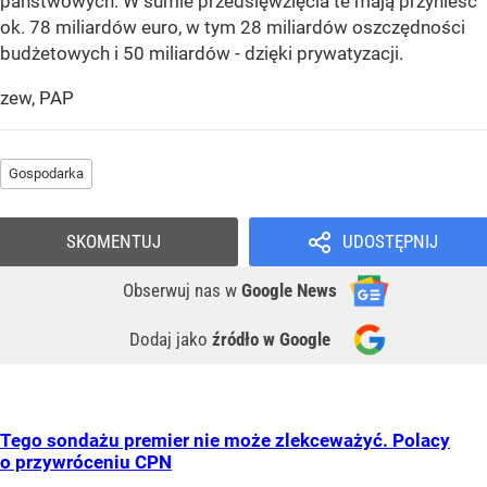
państwowych. W sumie przedsięwzięcia te mają przynieść
ok. 78 miliardów euro, w tym 28 miliardów oszczędności
budżetowych i 50 miliardów - dzięki prywatyzacji.
zew, PAP
Gospodarka
SKOMENTUJ
UDOSTĘPNIJ
Obserwuj nas
w
Google News
Dodaj jako
źródło w Google
Tego sondażu premier nie może zlekceważyć. Polacy
o przywróceniu CPN