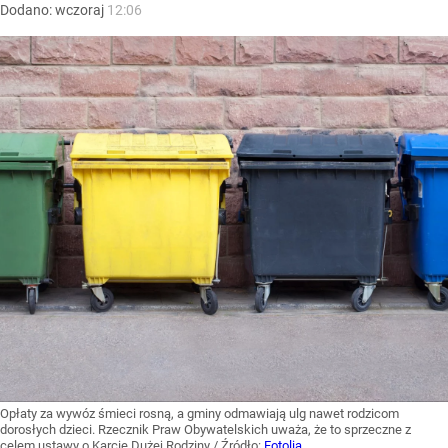
Dodano:
wczoraj
12:06
Opłaty za wywóz śmieci rosną, a gminy odmawiają ulg nawet rodzicom
dorosłych dzieci. Rzecznik Praw Obywatelskich uważa, że to sprzeczne z
celem ustawy o Karcie Dużej Rodziny
/ Źródło:
Fotolia