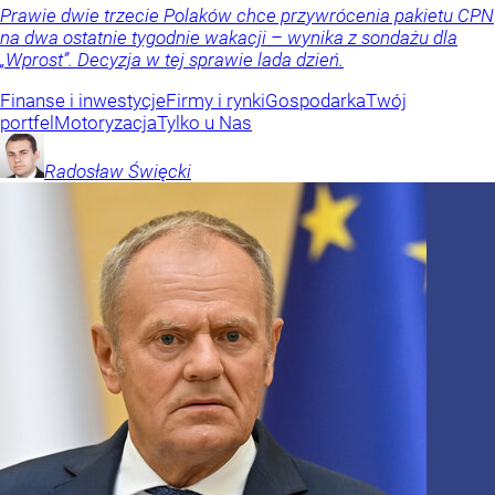
Prawie dwie trzecie Polaków chce przywrócenia pakietu CPN
na dwa ostatnie tygodnie wakacji – wynika z sondażu dla
„Wprost”. Decyzja w tej sprawie lada dzień.
Finanse i inwestycje
Firmy i rynki
Gospodarka
Twój
portfel
Motoryzacja
Tylko u Nas
Radosław
Święcki