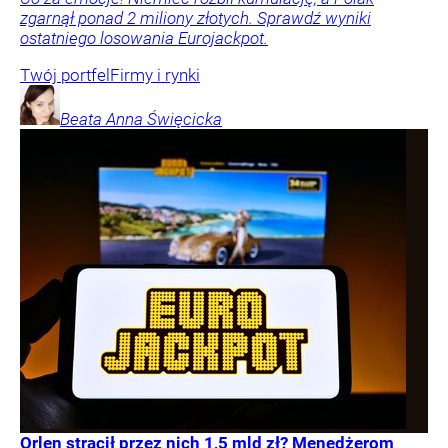
zgarnął ponad 2 miliony złotych. Sprawdź wyniki
ostatniego losowania Eurojackpot.
Twój portfel
Firmy i rynki
Beata Anna
Święcicka
Orlen stracił przez nich 1,5 mld zł? Menedżerom