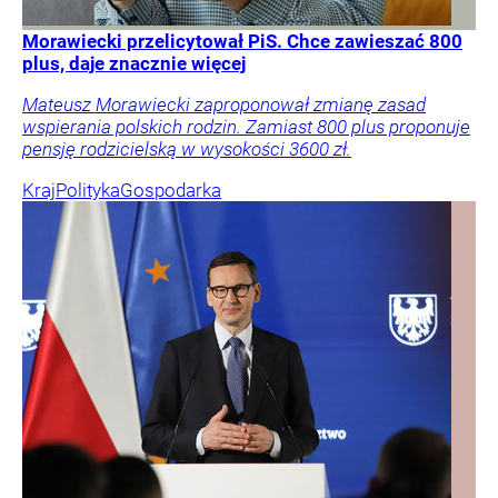
Morawiecki przelicytował PiS. Chce zawieszać 800
plus, daje znacznie więcej
Mateusz Morawiecki zaproponował zmianę zasad
wspierania polskich rodzin. Zamiast 800 plus proponuje
pensję rodzicielską w wysokości 3600 zł.
Kraj
Polityka
Gospodarka