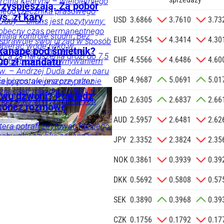
cina Kędryny – wieloletniego
rzyspieszają. Za pobór
yłego rzecznika prasowego
s. zł kary
zgodę na
USD
3.6866
3.7610
3.73
Dudy – bilans jest pozytywny:
 na podany
 obecny czas permanentnego
ają kontrole studni. Bez
informacji
EUR
4.2554
4.3414
4.30
 sprawuje swój urząd w sposób
bierać wodę tylko w
Agencji
kanapę pod śmietnik?
 do wyzwań – akcentuje.
, a za naruszenia grozi do 7,5
Reklamowej
CHF
4.5566
4.6486
4.60
trzega przed porównywaniem
00 zł mandatu
 o.o. w imieniu
w. – Andrzej Duda zdał w paru
GBP
4.9687
5.0691
5.01
a zlecenie jej
elująco, ale jeszcze przez
fa pozostawiona przy altanie
doceniony, jak kiedyś
znaczać mandat do 500 zł.
znesowych.
owu dzwoni? Powiedz
CAD
2.6305
2.6837
2.66
i, a po latach się to zmieniło
iać tylko w wyznaczonych
akończ rozmowę
znik Andrzeja Dudy.
 SIĘ
AUD
2.5957
2.6481
2.62
tera potrafi zirytować każdego.
soby, aby szybko zakończyć
JPY
2.3352
2.3824
2.35
 kolejne kontakty.
NOK
0.3861
0.3939
0.39
DKK
0.5692
0.5808
0.57
SEK
0.3890
0.3968
0.39
CZK
0.1756
0.1792
0.17