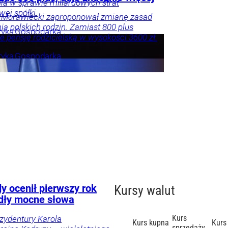
ia w sprawie miliardowych strat
ej spółki.
 Morawiecki zaproponował zmianę zasad
ia polskich rodzin. Zamiast 800 plus
tyka
Gospodarka
e pensję rodzicielską w wysokości 3600 zł.
tyka
Gospodarka
y ocenił pierwszy rok
Kursy walut
dły mocne słowa
Kurs
ezydentury Karola
Kurs kupna
Kurs
sprzedaży