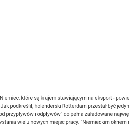
h Niemiec, które są krajem stawiającym na eksport - powie
Jak podkreślił, holenderski Rotterdam przestał być jedy
 od przypływów i odpływów" do pełna załadowane najwi
owstania wielu nowych miejsc pracy. "Niemieckim oknem n