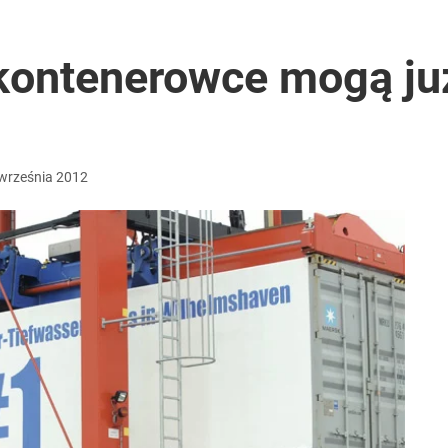
tymistyczne wieści”
kontenerowce mogą j
 7,5 tys. zł kary
września
2012
rzezi wołyńskiej