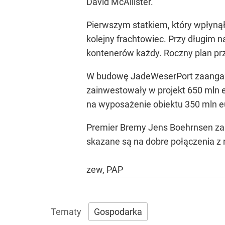
David McAllister.
Pierwszym statkiem, który wpłyną
kolejny frachtowiec. Przy długim
kontenerów każdy. Roczny plan pr
W budowę JadeWeserPort zaangażo
zainwestowały w projekt 650 mln e
na wyposażenie obiektu 350 mln eu
Premier Bremy Jens Boehrnsen zaap
skazane są na dobre połączenia z r
zew, PAP
Gospodarka