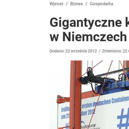
Na taki komunikat kierowcy czekali od dawna. „Op
Wprost
/
Biznes
/
Gospodarka
Gigantyczne 
dodaj
w Niemczech
Kontrole studni przyspieszają. Za pobór wody nawet
Dodano:
22
września
2012
/
Zmieniono:
22
dodaj
„Nie chodzi o zemstę”. Mocny apel w sprawie ofiar 
dodaj