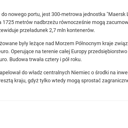
ł do nowego portu, jest 300-metrowa jednostka "Maersk 
 na 1725 metrów nadbrzeżu równocześnie mogą zacumować 
zewiduje przeładunek 2,7 mln kontenerów.
wane były leżące nad Morzem Północnym kraje związk
uro. Operujące na terenie całej Europy przedsiębiorst
ro. Budowa trwała cztery i pół roku.
elował do władz centralnych Niemiec o środki na inwest
esztą kraju, gdyż tylko wtedy mogą sprostać zagranicznej