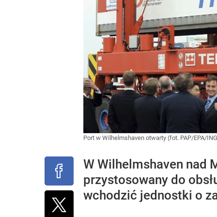
Port w Wilhelmshaven otwarty (fot. PAP/EPA/
W Wilhelmshaven nad M
przystosowany do obsł
wchodzić jednostki o z