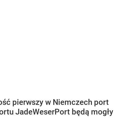
ść pierwszy w Niemczech port
portu JadeWeserPort będą mogły