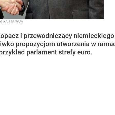
ING KAISER/PAP)
opacz i przewodniczący niemieckieg
eciwko propozycjom utworzenia w ram
a przykład parlament strefy euro.