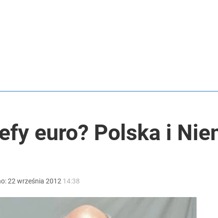
też trafią do automatów
rzezi wołyńskiej
ał termin
efy euro? Polska i Ni
no:
22
września
2012
14:38