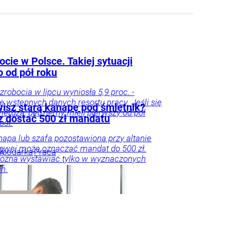
cie w Polsce. Takiej sytuacji
o od pół roku
zrobocia w lipcu wyniosła 5,9 proc. -
e wstępnych danych resortu pracy. Jeśli się
isz starą kanapę pod śmietnik?
ierdzą, będziemy mieli pierwszy od pół
 dostać 500 zł mandatu
ost.
napa lub szafa pozostawiona przy altanie
owej może oznaczać mandat do 500 zł.
w
spodarka
Praca
ożna wystawiać tylko w wyznaczonych
h.
oradnik