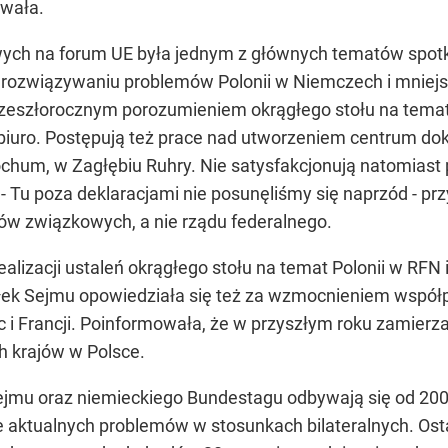
ywała.
ch na forum UE była jednym z głównych tematów spotk
o rozwiązywaniu problemów Polonii w Niemczech i mniejs
z zeszłorocznym porozumieniem okrągłego stołu na temat s
 biuro. Postępują też prace nad utworzeniem centrum doku
hum, w Zagłębiu Ruhry. Nie satysfakcjonują natomiast 
- Tu poza deklaracjami nie posunęliśmy się naprzód - pr
ów związkowych, a nie rządu federalnego.
lizacji ustaleń okrągłego stołu na temat Polonii w RFN
łek Sejmu opowiedziała się też za wzmocnieniem współ
ec i Francji. Poinformowała, że w przyszłym roku zamie
h krajów w Polsce.
mu oraz niemieckiego Bundestagu odbywają się od 2004 r
 aktualnych problemów w stosunkach bilateralnych. Ost