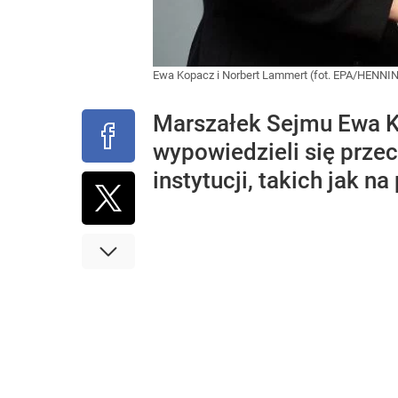
Ewa Kopacz i Norbert Lammert (fot. EPA/HENN
Marszałek Sejmu Ewa K
wypowiedzieli się prz
instytucji, takich jak n