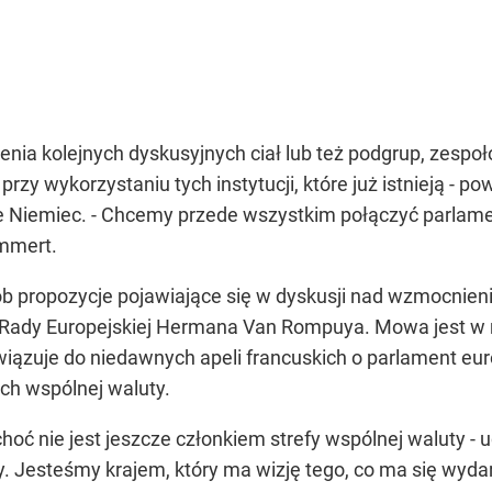
nia kolejnych dyskusyjnych ciał lub też podgrup, zespoł
zy wykorzystaniu tych instytucji, które już istnieją - 
e Niemiec. - Chcemy przede wszystkim połączyć parlame
ammert.
b propozycje pojawiające się w dyskusji nad wzmocnien
dy Europejskiej Hermana Van Rompuya. Mowa jest w nic
wiązuje do niedawnych apeli francuskich o parlament eur
h wspólnej waluty.
oć nie jest jeszcze członkiem strefy wspólnej waluty - uc
ny. Jesteśmy krajem, który ma wizję tego, co ma się wyd