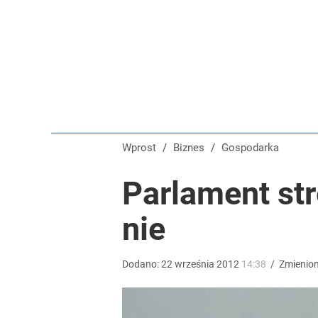
System kaucyjny znów się zmieni. Te opakowania 
1
„Nie chodzi o zemstę”. Mocny apel w sprawie ofiar 
dodaj
Wprost
/
Biznes
/
Gospodarka
Kiedy decyzja ws. przywrócenia CPN? Minister pod
Parlament str
nie
4
Dodano:
22
września
2012
14:38
/
Zmienio