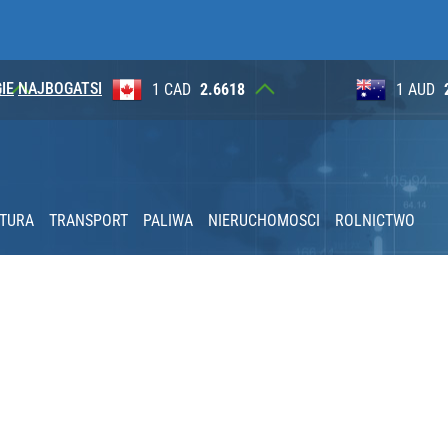
IE
NAJBOGATSI
8
1 AUD
2.6265
100 JP
2030 roku?
KTURA
TRANSPORT
PALIWA
NIERUCHOMOSCI
ROLNICTWO
acy o przywróceniu CPN