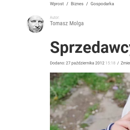
Polacy rzucili się na przywrócone świadczenie. P
Wprost
/
Biznes
/
Gospodarka
Autor:
dodaj
Tomasz Molga
Dobra passa złotego trwa. Kursy walut 6 sierpnia 2
Sprzedawc
dodaj
Dodano:
27
października
2012
15:18
/
Zmie
Nawrocki ma szansę na drugą kadencję? Tak ocenil
10