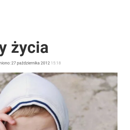
rawie 2 mln wniosków w miesiąc
026 r.
y życia
niono:
27
października
2012
15:18
i go Polacy. Sondaż dla „Wprost”