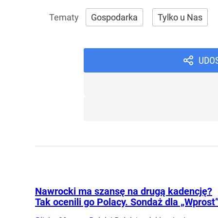
Gospodarka
Tylko u Nas
UDO
Nawrocki ma szansę na drugą kadencję?
Tak ocenili go Polacy. Sondaż dla „Wprost