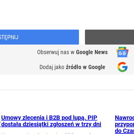
STĘPNIJ
Obserwuj nas
w
Google News
Dodaj jako
źródło w Google
Umowy zlecenia i B2B pod lupą. PIP
Nawroc
”
dostała dziesiątki zgłoszeń w trzy dni
przypo
do Cza