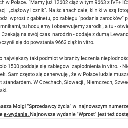
 Polsce. "Mamy już 12602 ciąż w tym 9663 z IVF+ ICSI" (
cji „ciążowy licznik”. Na ścianach całej kliniki wiszą fo
zi wprost z gabinetu, po zabiegu "podania zarodków" p
nikami, tu hodujemy i obserwujemy zarodki, a tu - otwie
. Czekają na swój czas narodzin - dodaje z dumą Lewan
yczynił się do powstania 9663 ciąż in vitro.
o największy taki podmiot w branży leczenia niepłodności
ło 1500 poddaje się zabiegowi zapłodnienia in vitro. -
ek. Sam często się denerwuję , że w Polsce ludzie muszą 
t standardem. W Czechach, Słowacji , Niemczech, Szwecji
ski.
omasza Molgi "Sprzedawcy życia" w najnowszym numerze
ie
e-wydania.
Najnowsze wydanie "Wprost" jest też dost