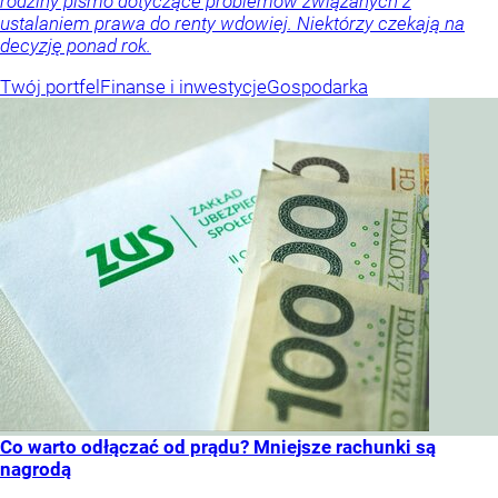
rodziny pismo dotyczące problemów związanych z
ustalaniem prawa do renty wdowiej. Niektórzy czekają na
decyzję ponad rok.
Twój portfel
Finanse i inwestycje
Gospodarka
Co warto odłączać od prądu? Mniejsze rachunki są
nagrodą