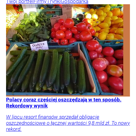
Twój portfel
Firmy i rynki
Gospodarka
Polacy coraz częściej oszczędzają w ten sposób.
Rekordowy wynik
W lipcu resort finansów sprzedał obligacje
oszczędnościowe o łącznej wartości 9,8 mld zł. To nowy
rekord.