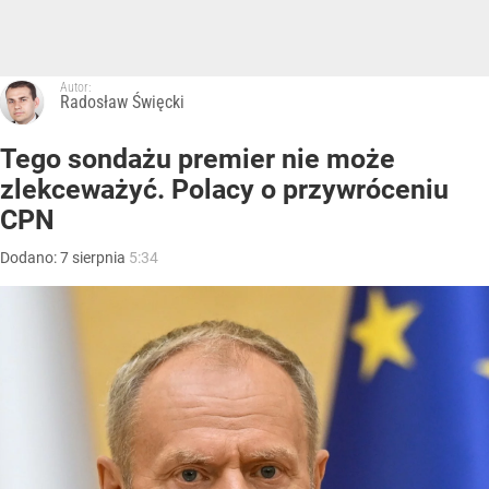
Autor:
Radosław Święcki
Tego sondażu premier nie może
zlekceważyć. Polacy o przywróceniu
CPN
Dodano:
7
sierpnia
5:34