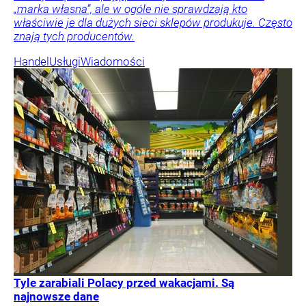
„marka własna”, ale w ogóle nie sprawdzają kto
właściwie je dla dużych sieci sklepów produkuje. Często
znają tych producentów.
Handel
Usługi
Wiadomości
Tyle zarabiali Polacy przed wakacjami. Są
najnowsze dane