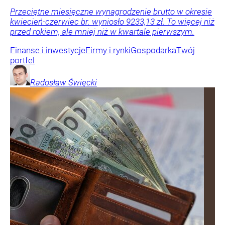
Przeciętne miesięczne wynagrodzenie brutto w okresie
kwiecień-czerwiec br. wyniosło 9233,13 zł. To więcej niż
przed rokiem, ale mniej niż w kwartale pierwszym.
Finanse i inwestycje
Firmy i rynki
Gospodarka
Twój
portfel
Radosław
Święcki