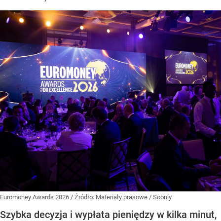
Euromoney Awards 2026
/ Źródło:
Materiały prasowe
/
Soonly
Szybka decyzja i wypłata pieniędzy w kilka minut,