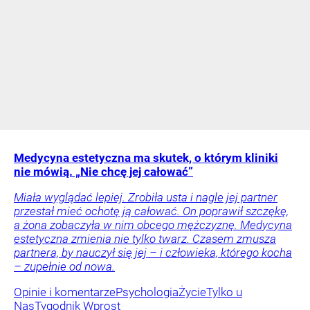
Medycyna estetyczna ma skutek, o którym kliniki
nie mówią. „Nie chcę jej całować”
Miała wyglądać lepiej. Zrobiła usta i nagle jej partner
przestał mieć ochotę ją całować. On poprawił szczękę,
a żona zobaczyła w nim obcego mężczyznę. Medycyna
estetyczna zmienia nie tylko twarz. Czasem zmusza
partnera, by nauczył się jej – i człowieka, którego kocha
– zupełnie od nowa.
Opinie i komentarze
Psychologia
Życie
Tylko u
Nas
Tygodnik Wprost