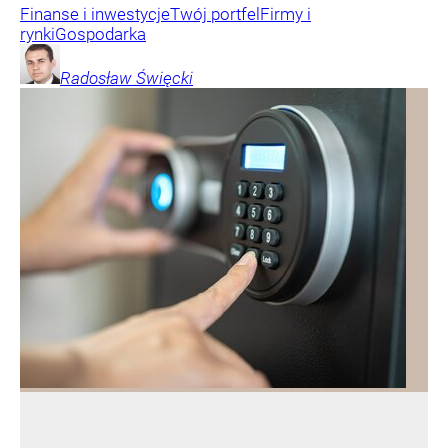
Finanse i inwestycje
Twój portfel
Firmy i
rynki
Gospodarka
Radosław
Święcki