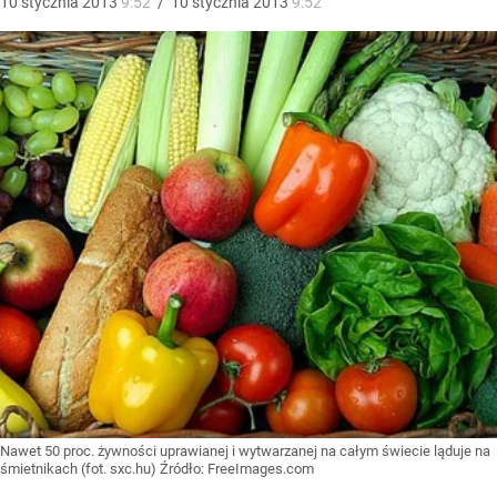
10
stycznia
2013
9:52
/
10
stycznia
2013
9:52
Nawet 50 proc. żywności uprawianej i wytwarzanej na całym świecie ląduje na
śmietnikach (fot. sxc.hu)
Źródło:
FreeImages.com