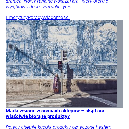
granicą. Nowy ranking wskazał kraj, który oferuje
wyjątkowo dobre warunki życia.
Emerytury
Porady
Wiadomości
Marki własne w sieciach sklepów – skąd się
właściwie biorą te produkty?
Polacy chętnie kupują produkty oznaczone hasłem