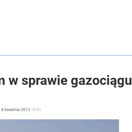
nad dwa miliony złotych
o przekazują sobie nieruchomości
anipulują cenami nad morzem
 w sprawie gazociągu
:
8
kwietnia
2013
10:01