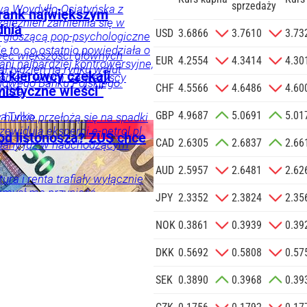
sprzedaży
wa Woydyłło-Osiatyńska z
 Frank największym
zależnień zamieniła się w
dnia
zgodę na
USD
3.6866
3.7610
3.73
dy głoszącą pop-psychologiczne
 na podany
e to, co ostatnio powiedziała o
bec większości głównych
informacji
EUR
4.2554
4.3414
4.30
 ani najbardziej kontrowersyjne,
ał tydzień na rynku walut
Agencji
t kierowcy czekali
Problem w tym, że wszyscy
owego Banku Polskiego.
Reklamowej
CHF
4.5566
4.6486
4.60
istyczne wieści”
widzą.
 o.o. w imieniu
GBP
4.9687
5.0691
5.01
a zlecenie jej
ia
Tylko
 hurcie przełożą się na spadki
zewidują eksperci e-petrol.pl.
znesowych.
od listonosza? ZUS chce
CAD
2.6305
2.6837
2.66
iany już w nadchodzącym
 SIĘ
AUD
2.5957
2.6481
2.62
ra i renta trafiały wyłącznie
omysł ma przynieść
ka
Twój
JPY
2.3352
2.3824
2.35
perci ostrzegają przed
eniorów.
NOK
0.3861
0.3939
0.39
DKK
0.5692
0.5808
0.57
SEK
0.3890
0.3968
0.39