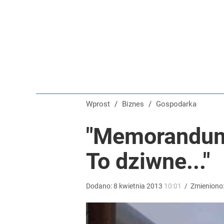
Wielkie pieniądze w Eurojackpot. Polak zgarnął po
dodaj
Blisko 200 tys. takich aktów w rok. Polacy masow
dodaj
Wprost
/
Biznes
/
Gospodarka
Tajemnica paragonów grozy. Tak restauratorzy m
"Memorandum
To dziwne..."
dodaj
Dodano:
8
kwietnia
2013
10:01
/
Zmieniono