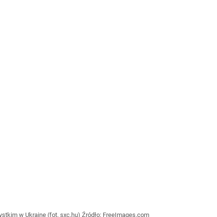
stkim w Ukrainę (fot. sxc.hu)
Źródło:
FreeImages.com