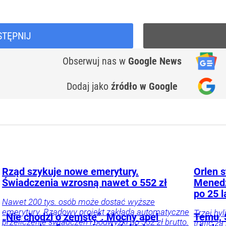
STĘPNIJ
Obserwuj nas
w
Google News
Dodaj jako
źródło w Google
Rząd szykuje nowe emerytury.
Orlen s
Świadczenia wzrosną nawet o 552 zł
Menedż
po 25 l
Nawet 200 tys. osób może dostać wyższe
emerytury. Rządowy projekt zakłada automatyczne
Trzej by
„Nie chodzi o zemstę”. Mocny apel
Temu, S
przeliczenie świadczeń i podwyżki do 552 zł brutto.
trafić z