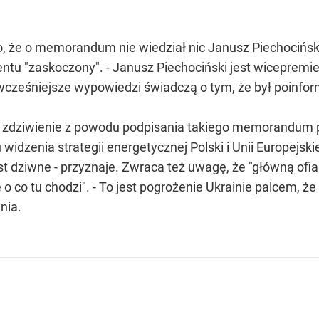
, że o memorandum nie wiedział nic Janusz Piechociński,
tu "zaskoczony". - Janusz Piechociński jest wicepremi
o wcześniejsze wypowiedzi świadczą o tym, że był poinf
 zdziwienie z powodu podpisania takiego memorandum prz
dzenia strategii energetycznej Polski i Unii Europejskie
jest dziwne - przyznaje. Zwraca też uwagę, że "główną ofi
ie o co tu chodzi". - To jest pogrożenie Ukrainie palcem,
nia.