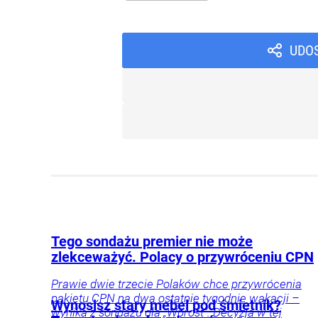
UDO
Tego sondażu premier nie może
zlekceważyć. Polacy o przywróceniu CPN
Prawie dwie trzecie Polaków chce przywrócenia
pakietu CPN na dwa ostatnie tygodnie wakacji –
Wynosisz stary mebel pod śmietnik?
wynika z sondażu dla „Wprost”. Decyzja w tej