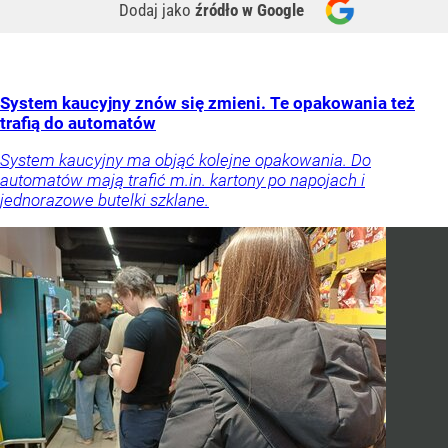
Dodaj jako
źródło w Google
System kaucyjny znów się zmieni. Te opakowania też
trafią do automatów
System kaucyjny ma objąć kolejne opakowania. Do
automatów mają trafić m.in. kartony po napojach i
jednorazowe butelki szklane.