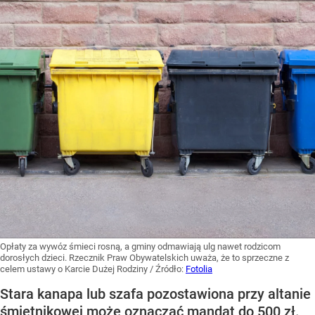
Opłaty za wywóz śmieci rosną, a gminy odmawiają ulg nawet rodzicom
dorosłych dzieci. Rzecznik Praw Obywatelskich uważa, że to sprzeczne z
celem ustawy o Karcie Dużej Rodziny
/ Źródło:
Fotolia
Stara kanapa lub szafa pozostawiona przy altanie
śmietnikowej może oznaczać mandat do 500 zł.