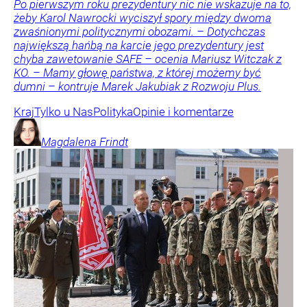
Po pierwszym roku prezydentury nic nie wskazuje na to,
żeby Karol Nawrocki wyciszył spory między dwoma
zwaśnionymi politycznymi obozami. – Dotychczas
największą hańbą na karcie jego prezydentury jest
chyba zawetowanie SAFE – ocenia Mariusz Witczak z
KO. – Mamy głowę państwa, z której możemy być
dumni – kontruje Marek Jakubiak z Rozwoju Plus.
Kraj
Tylko u Nas
Polityka
Opinie i komentarze
Magdalena
Frindt