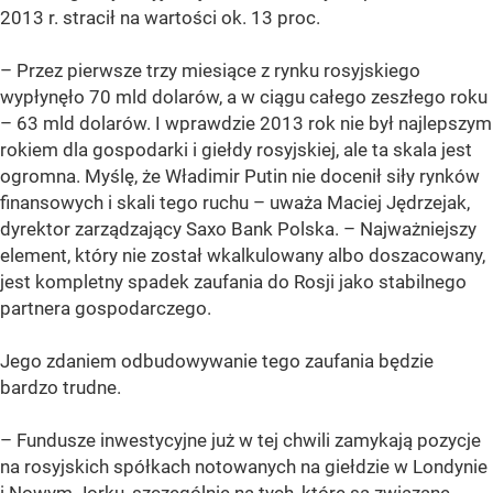
2013 r. stracił na wartości ok. 13 proc.
– Przez pierwsze trzy miesiące z rynku rosyjskiego
wypłynęło 70 mld dolarów, a w ciągu całego zeszłego roku
– 63 mld dolarów. I wprawdzie 2013 rok nie był najlepszym
rokiem dla gospodarki i giełdy rosyjskiej, ale ta skala jest
ogromna. Myślę, że Władimir Putin nie docenił siły rynków
finansowych i skali tego ruchu – uważa Maciej Jędrzejak,
dyrektor zarządzający Saxo Bank Polska. – Najważniejszy
element, który nie został wkalkulowany albo doszacowany,
jest kompletny spadek zaufania do Rosji jako stabilnego
partnera gospodarczego.
Jego zdaniem odbudowywanie tego zaufania będzie
bardzo trudne.
– Fundusze inwestycyjne już w tej chwili zamykają pozycje
na rosyjskich spółkach notowanych na giełdzie w Londynie
i Nowym Jorku, szczególnie na tych, które są związane