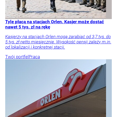
Tyle płacą na stacjach Orlen. Kasjer może dostać
nawet 5 tys. zł na rękę
Kasjerzy na stacjach Orlen mogą zarabiać od 3,7 tys. do
5 tys. zł netto miesięcznie. Wysokość pensji zależy m.in.
od lokalizacji i konkretnej stacji.
Twój portfel
Praca