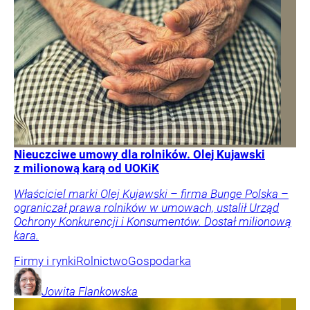
Nieuczciwe umowy dla rolników. Olej Kujawski
z milionową karą od UOKiK
Właściciel marki Olej Kujawski – firma Bunge Polska –
ograniczał prawa rolników w umowach, ustalił Urząd
Ochrony Konkurencji i Konsumentów. Dostał milionową
kara.
Firmy i rynki
Rolnictwo
Gospodarka
Jowita
Flankowska