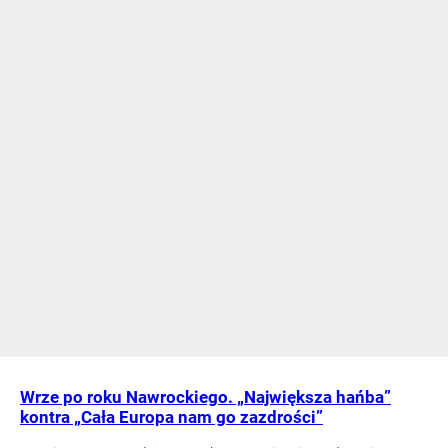
Wrze po roku Nawrockiego. „Największa hańba”
kontra „Cała Europa nam go zazdrości”