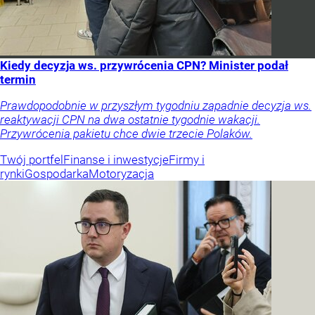
Kiedy decyzja ws. przywrócenia CPN? Minister podał
termin
Prawdopodobnie w przyszłym tygodniu zapadnie decyzja ws.
reaktywacji CPN na dwa ostatnie tygodnie wakacji.
Przywrócenia pakietu chce dwie trzecie Polaków.
Twój portfel
Finanse i inwestycje
Firmy i
rynki
Gospodarka
Motoryzacja