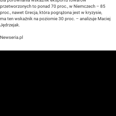
przetworzonych to ponad 70 proc., w Niemczech – 85
proc., nawet Grecja, która pogrążona jest w kryzysie,
ma ten wskaźnik na poziomie 30 proc. – analizuje Maciej
Jędrzejak.
Newseria.pl