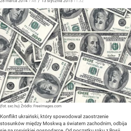
28
marca
2014
7:48
/
13
stycznia
2015
11:32
(fot. sxc.hu)
Źródło:
FreeImages.com
Konflikt ukraiński, który spowodował zaostrzenie
stosunków między Moskwą a światem zachodnim, odbija
się na rosyjskiej gospodarce. Od początku roku z Rosji