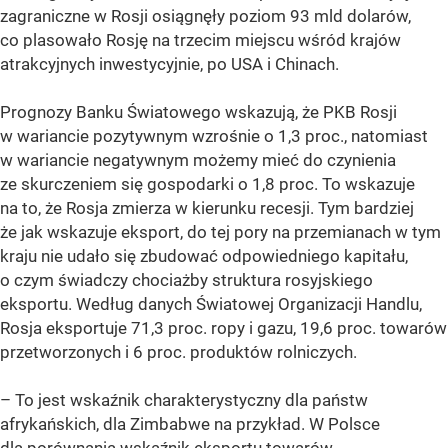
zagraniczne w Rosji osiągnęły poziom 93 mld dolarów,
co plasowało Rosję na trzecim miejscu wśród krajów
atrakcyjnych inwestycyjnie, po USA i Chinach.
Prognozy Banku Światowego wskazują, że PKB Rosji
w wariancie pozytywnym wzrośnie o 1,3 proc., natomiast
w wariancie negatywnym możemy mieć do czynienia
ze skurczeniem się gospodarki o 1,8 proc. To wskazuje
na to, że Rosja zmierza w kierunku recesji. Tym bardziej
że jak wskazuje eksport, do tej pory na przemianach w tym
kraju nie udało się zbudować odpowiedniego kapitału,
o czym świadczy chociażby struktura rosyjskiego
eksportu. Według danych Światowej Organizacji Handlu,
Rosja eksportuje 71,3 proc. ropy i gazu, 19,6 proc. towarów
przetworzonych i 6 proc. produktów rolniczych.
– To jest wskaźnik charakterystyczny dla państw
afrykańskich, dla Zimbabwe na przykład. W Polsce
dla porównania wskaźnik eksportu towarów