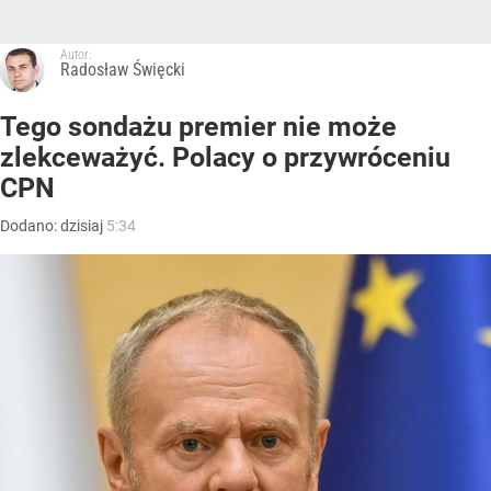
Autor:
Radosław Święcki
Tego sondażu premier nie może
zlekceważyć. Polacy o przywróceniu
CPN
Dodano:
dzisiaj
5:34