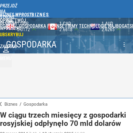
PRZEJDŹ
NA
BIZNES WPROST
STRONĘ
OPINIE
TWÓJ
GŁÓWNĄ
1 CAD
1 AUD
100 JPY
PORTFEL
GOSPODARKA
FINANSE
FIRMY
TECHNOLOGIE
NAJBOGATSI
WPROST.PL
2.6618
2.6265
2.3565
UBSKRYBUJ
GOSPODARKA
ZALOGUJ
MENU
Biznes
/
Gospodarka
W ciągu trzech miesięcy z gospodarki
rosyjskiej odpłynęło 70 mld dolarów