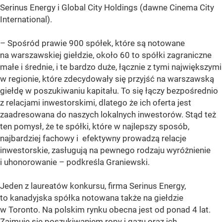
Serinus Energy i Global City Holdings (dawne Cinema City
International).
– Spośród prawie 900 spółek, które są notowane
na warszawskiej giełdzie, około 60 to spółki zagraniczne
małe i średnie, i te bardzo duże, łącznie z tymi największymi
w regionie, które zdecydowały się przyjść na warszawską
giełdę w poszukiwaniu kapitału. To się łączy bezpośrednio
z relacjami inwestorskimi, dlatego że ich oferta jest
zaadresowana do naszych lokalnych inwestorów. Stąd też
ten pomysł, że te spółki, które w najlepszy sposób,
najbardziej fachowy i efektywny prowadzą relacje
inwestorskie, zasługują na pewnego rodzaju wyróżnienie
i uhonorowanie – podkreśla Graniewski.
Jeden z laureatów konkursu, firma Serinus Energy,
to kanadyjska spółka notowana także na giełdzie
w Toronto. Na polskim rynku obecna jest od ponad 4 lat.
Zajmuje się poszukiwaniem ropy i gazu oraz ich