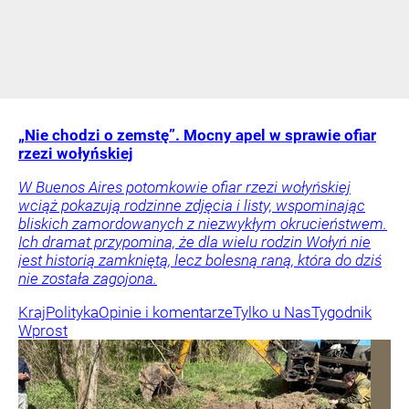
„Nie chodzi o zemstę”. Mocny apel w sprawie ofiar
rzezi wołyńskiej
W Buenos Aires potomkowie ofiar rzezi wołyńskiej
wciąż pokazują rodzinne zdjęcia i listy, wspominając
bliskich zamordowanych z niezwykłym okrucieństwem.
Ich dramat przypomina, że dla wielu rodzin Wołyń nie
jest historią zamkniętą, lecz bolesną raną, która do dziś
nie została zagojona.
Kraj
Polityka
Opinie i komentarze
Tylko u Nas
Tygodnik
Wprost