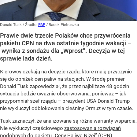
Donald Tusk
/ Źródło:
PAP
/
Radek Pietruszka
Prawie dwie trzecie Polaków chce przywrócenia
pakietu CPN na dwa ostatnie tygodnie wakacji –
wynika z sondażu dla „Wprost”. Decyzja w tej
sprawie lada dzień.
Kierowcy czekają na decyzje rządu, które mają przyczynić
się do obniżek cen paliw na stacjach. W środę premier
Donald Tusk zapowiedział, że przez najbliższe 48 godzin
sytuacja będzie uważnie obserwowana, ponieważ – jak
przypomniał szef rząądu – prezydent USA Donald Trump
nie wykluczył odblokowania cieśniny Ormuz w tym czasie.
Tusk zaznaczył, że analizowane są różne warianty wsparcia.
Nie wykluczył częściowego
zastosowania rozwiązań
podobnych do pakietu „Ceny Paliwa Niżej” (CPN
),