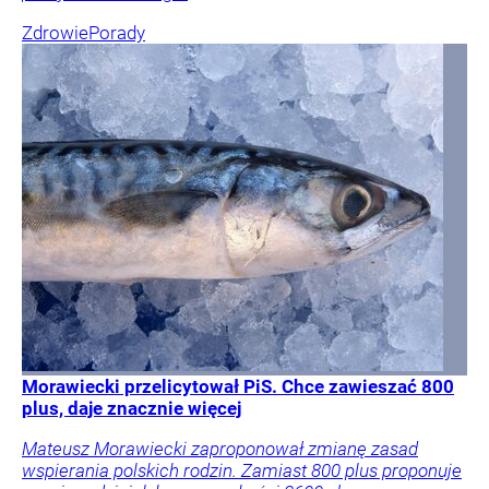
Zdrowie
Porady
Morawiecki przelicytował PiS. Chce zawieszać 800
plus, daje znacznie więcej
Mateusz Morawiecki zaproponował zmianę zasad
wspierania polskich rodzin. Zamiast 800 plus proponuje