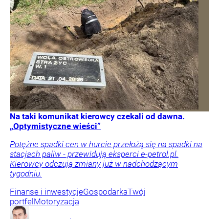
Na taki komunikat kierowcy czekali od dawna.
„Optymistyczne wieści”
Potężne spadki cen w hurcie przełożą się na spadki na
stacjach paliw - przewidują eksperci e-petrol.pl.
Kierowcy odczują zmiany już w nadchodzącym
tygodniu.
Finanse i inwestycje
Gospodarka
Twój
portfel
Motoryzacja