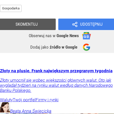
Gospodarka
SKOMENTUJ
UDOSTĘPNIJ
Obserwuj nas
w
Google News
Dodaj jako
źródło w Google
Złoty na plusie. Frank największym przegranym tygodnia
Złoty umocnił się wobec większości głównych walut. Oto jak
wyglądał tydzień na rynku walut według danych Narodowego
Banku Polskiego.
Waluty
Twój portfel
Firmy i rynki
Beata Anna
Święcicka