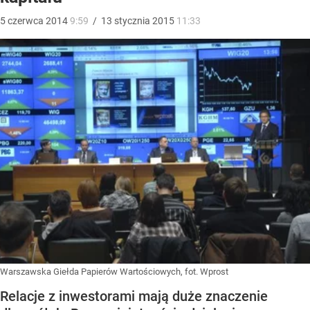
5
czerwca
2014
9:59
/
13
stycznia
2015
11:33
Warszawska Giełda Papierów Wartościowych, fot. Wprost
Relacje z inwestorami mają duże znaczenie