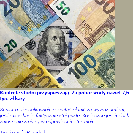
Kontrole studni przyspieszają. Za pobór wody nawet 7,5
tys. zł kary
Senior może całkowicie przestać płacić za wywóz śmieci,
jeśli mieszkanie faktycznie stoi puste. Konieczne jest jednak
zgłoszenie zmiany w odpowiednim terminie.
Twój portfel
Poradnik