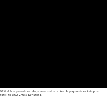
GPW: dobrze prowadzone relacje inwestorskie istotne dla pozyskania kapitału przez
spółki giełdowe
Źródło:
Newseria.pl