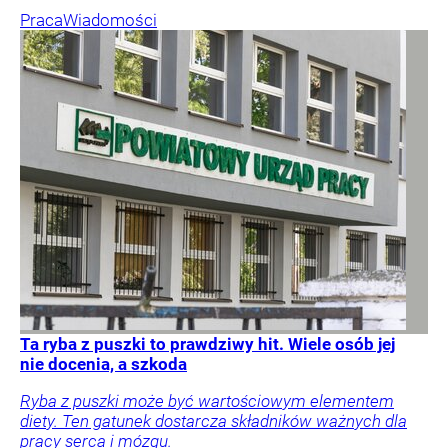
Praca
Wiadomości
Ta ryba z puszki to prawdziwy hit. Wiele osób jej
nie docenia, a szkoda
Ryba z puszki może być wartościowym elementem
diety. Ten gatunek dostarcza składników ważnych dla
pracy serca i mózgu.