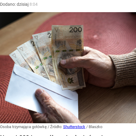
Dodano:
dzisiaj
8:04
Osoba trzymająca gotówkę
/ Źródło:
Shutterstock
/
Blaszko