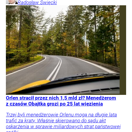
Radosław
Święcki
Orlen stracił przez nich 1,5 mld zł? Menedżerom
z czasów Obajtka grozi po 25 lat więzienia
Trzej byli menedżerowie Orlenu mogą na długie lata
trafić za kraty. Właśnie skierowano do sądu akt
oskarżenia w sprawie miliardowych strat państwowej