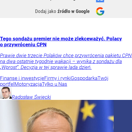
Dodaj jako
źródło w Google
Tego sondażu premier nie może zlekceważyć. Polacy
o przywróceniu CPN
Prawie dwie trzecie Polaków chce przywrócenia pakietu CPN
na dwa ostatnie tygodnie wakacji – wynika z sondażu dla
„Wprost”. Decyzja w tej sprawie lada dzień.
Finanse i inwestycje
Firmy i rynki
Gospodarka
Twój
portfel
Motoryzacja
Tylko u Nas
Radosław
Święcki