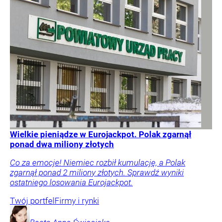
Wielkie pieniądze w Eurojackpot. Polak zgarnął
ponad dwa miliony złotych
Co za emocje! Niemiec rozbił kumulację, a Polak
zgarnął ponad 2 miliony złotych. Sprawdź wyniki
ostatniego losowania Eurojackpot.
Twój portfel
Firmy i rynki