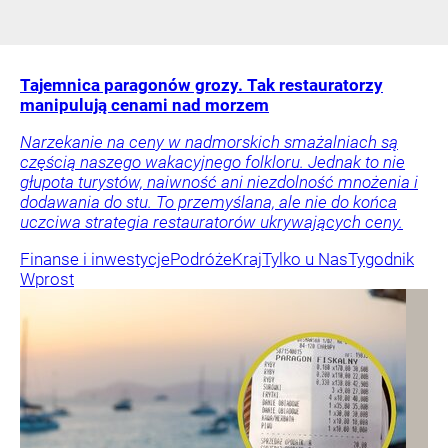
Tajemnica paragonów grozy. Tak restauratorzy
manipulują cenami nad morzem
Narzekanie na ceny w nadmorskich smażalniach są
częścią naszego wakacyjnego folkloru. Jednak to nie
głupota turystów, naiwność ani niezdolność mnożenia i
dodawania do stu. To przemyślana, ale nie do końca
uczciwa strategia restauratorów ukrywających ceny.
Finanse i inwestycje
Podróże
Kraj
Tylko u Nas
Tygodnik
Wprost