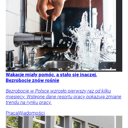
Wakacje miały pomóc, a stało się inaczej.
Bezrobocie znów rośnie
Bezrobocie w Polsce wzrosło pierwszy raz od kilku
miesięcy. Wstępne dane resortu pracy pokazują zmianę
trendu na rynku pracy.
Praca
Wiadomości