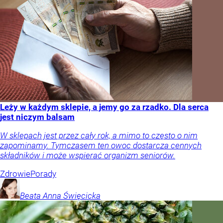
Leży w każdym sklepie, a jemy go za rzadko. Dla serca
jest niczym balsam
W sklepach jest przez cały rok, a mimo to często o nim
zapominamy. Tymczasem ten owoc dostarcza cennych
składników i może wspierać organizm seniorów.
Zdrowie
Porady
Beata Anna
Święcicka