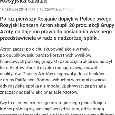
Rosyjska szarża
16
czerwca
2014
6:00
/
16
czerwca
2014
6:00
Po raz pierwszy Rosjanie dopięli w Polsce swego.
Rosyjski koncern Acron skupił 20 proc. akcji Grupy
Azoty, co daje mu prawo do posiadania własnego
przedstawiciela w radzie nadzorczej spółki.
Acron zaczął po cichu skupować akcje w maju,
po opublikowaniu bardzo korzystnych wyników
finansowych polskiej grupy. O rozpoczęciu akcji świadczył
kurs Azotów. Zaczął szybko rosnąć, dziwiąc nawet
analityków. Papiery Azotów skupował jeden z banków
z grupy Raiffeisen. Bomba wybuchła w ostatni czwartek,
gdy rosyjska spółka nie mogła już ukrywać, że posiada
znaczący udział w akcjonariacie Azotów.
Czy to element szerszego strategicznego planu Rosjan,
którzy próbują się wcisnąć wszędzie tam, gdzie mogą