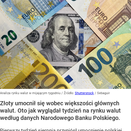
Analiza rynku walut w mijającym tygodniu
/ Źródło:
Shutterstock
/
Sebaguir
Złoty umocnił się wobec większości głównych
walut. Oto jak wyglądał tydzień na rynku walut
według danych Narodowego Banku Polskiego.
Pierwszy tydzień sierpnia przyniósł umocnienie polskiej