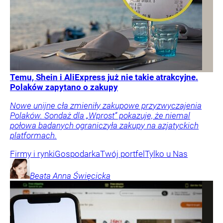
Temu, Shein i AliExpress już nie takie atrakcyjne.
Polaków zapytano o zakupy
Nowe unijne cła zmieniły zakupowe przyzwyczajenia
Polaków. Sondaż dla „Wprost” pokazuje, że niemal
połowa badanych ograniczyła zakupy na azjatyckich
platformach.
Firmy i rynki
Gospodarka
Twój portfel
Tylko u Nas
Beata Anna
Święcicka