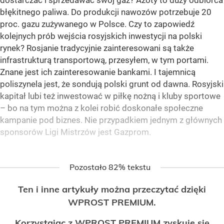
dostarczać i sprzedawać swój gaz? Azoty to duży odbiorca
błękitnego paliwa. Do produkcji nawozów potrzebuje 20
proc. gazu zużywanego w Polsce. Czy to zapowiedź
kolejnych prób wejścia rosyjskich inwestycji na polski
rynek? Rosjanie tradycyjnie zainteresowani są także
infrastrukturą transportową, przesyłem, w tym portami.
Znane jest ich zainteresowanie bankami. I tajemnicą
poliszynela jest, że sondują polski grunt od dawna. Rosyjski
kapitał lubi też inwestować w piłkę nożną i kluby sportowe
– bo na tym można z kolei robić doskonałe społeczne
kampanie pod biznes. Nie przypadkiem jednym z głównych
sponsorów Ligi Mistrzów jest Gazprom.
Pozostało 82% tekstu
Ten i inne artykuły można przeczytać dzięki
WPROST PREMIUM.
Korzystając z WPROST PREMIUM zyskuje się