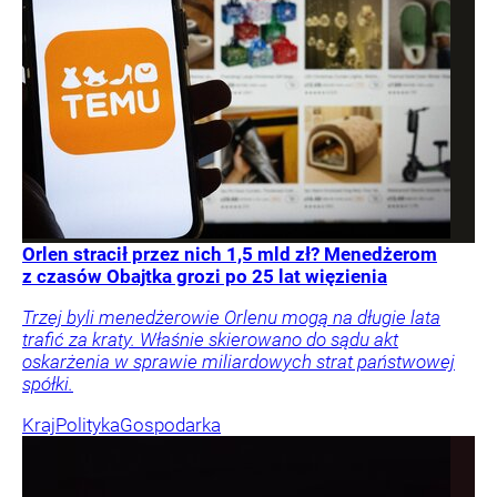
Orlen stracił przez nich 1,5 mld zł? Menedżerom
z czasów Obajtka grozi po 25 lat więzienia
Trzej byli menedżerowie Orlenu mogą na długie lata
trafić za kraty. Właśnie skierowano do sądu akt
oskarżenia w sprawie miliardowych strat państwowej
spółki.
Kraj
Polityka
Gospodarka