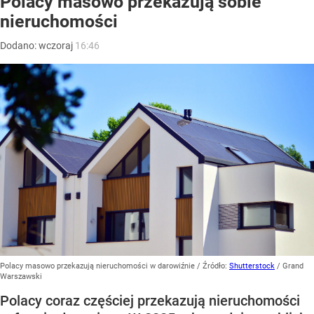
Polacy masowo przekazują sobie
nieruchomości
Dodano:
wczoraj
16:46
Polacy masowo przekazują nieruchomości w darowiźnie
/ Źródło:
Shutterstock
/
Grand
Warszawski
Polacy coraz częściej przekazują nieruchomości