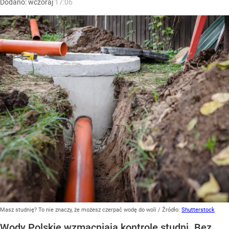
Dodano:
wczoraj
17:06
Masz studnię? To nie znaczy, że możesz czerpać wodę do woli
/ Źródło:
Shutterstock
Wody Polskie wzmacniają kontrole studni. Bez