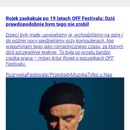
Rojek zaskakuje po 19 latach OFF Festivalu: Dziś
prawdopodobnie bym tego nie zrobił
Dzieci były małe, usypialiśmy je, wchodziliśmy na górę i
do późnej nocy siedzieliśmy przy komputerach. Nie
wspominam tego jako romantycznego czasu, za którym
dziś szczególnie tęsknię. To była po prostu bardzo
ciężka praca – mówi Artur Rojek o początkach OFF
Festivalu.
Rozrywka
Festiwale/Przeglądy
Muzyka
Tylko u Nas