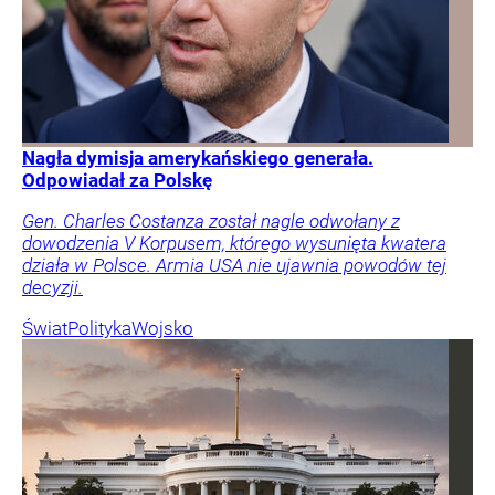
Nagła dymisja amerykańskiego generała.
Odpowiadał za Polskę
Gen. Charles Costanza został nagle odwołany z
dowodzenia V Korpusem, którego wysunięta kwatera
działa w Polsce. Armia USA nie ujawnia powodów tej
decyzji.
Świat
Polityka
Wojsko