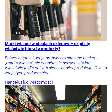
Marki własne w sieciach sklepów – skąd się
właściwie biorą te produkty?
Polacy chętnie kupują produkty oznaczone hasłem
„marka własna”, ale w ogóle nie sprawdzają kto
właściwie je dla dużych sieci sklepów produkuje. Często
znają tych producentów.
Handel
Usługi
Wiadomości