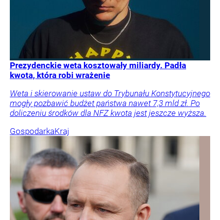
Prezydenckie weta kosztowały miliardy. Padła
kwota, która robi wrażenie
Weta i skierowanie ustaw do Trybunału Konstytucyjnego
mogły pozbawić budżet państwa nawet 7,3 mld zł. Po
doliczeniu środków dla NFZ kwota jest jeszcze wyższa.
Gospodarka
Kraj