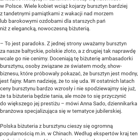
w Polsce. Wiele kobiet wciąż kojarzy bursztyn bardziej
z tandetnymi pamiątkami z wakacji nad morzem
lub barokowymi ozdobami dla starszych pań
niż z elegancką, nowoczesną biżuterią.
– To jest paradoks. Z jednej strony uważamy bursztyn
za nasze bałtyckie, polskie złoto, a z drugiej tak naprawdę
wcale go nie cenimy. Doceniają tę biżuterię ambasadorki
bursztynu, osoby związane ze światem mody, show-
biznesu, które próbowały pokazać, że bursztyn jest modny,
jest fajny. Mam nadzieję, że to się uda. W ostatnich latach
ceny bursztynu bardzo wzrosły i nie spodziewajmy się już,
że ta biżuteria będzie tania, ale może to się przyczynić
do większego jej prestiżu – mówi Anna Sado, dziennikarka
branżowa specjalizująca się w tematyce jubilerskiej.
Polska biżuteria z bursztynu cieszy się ogromną
popularnością m.in. w Chinach. Według ekspertów kraj ten