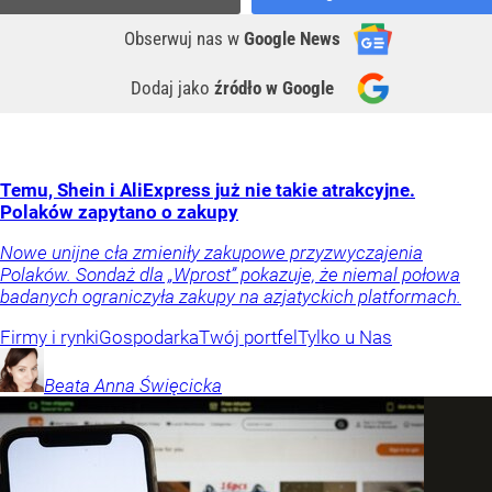
Obserwuj nas
w
Google News
Dodaj jako
źródło w Google
Temu, Shein i AliExpress już nie takie atrakcyjne.
Polaków zapytano o zakupy
Nowe unijne cła zmieniły zakupowe przyzwyczajenia
Polaków. Sondaż dla „Wprost” pokazuje, że niemal połowa
badanych ograniczyła zakupy na azjatyckich platformach.
Firmy i rynki
Gospodarka
Twój portfel
Tylko u Nas
Beata Anna
Święcicka