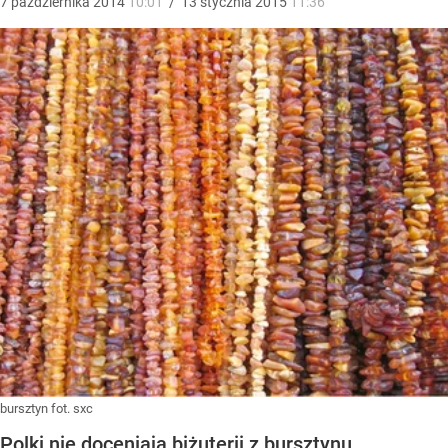
7
października
2014
10:01
/
13
stycznia
2015
11:36
bursztyn fot. sxc
Polki nie doceniają biżuterii z bursztynu.