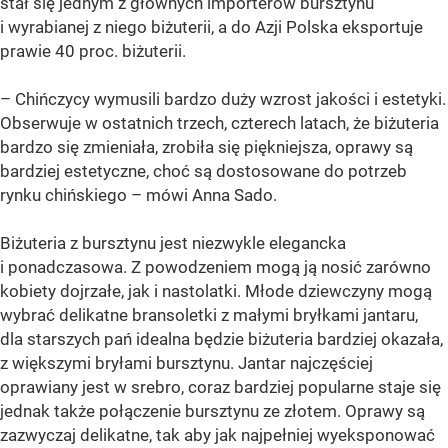
stał się jednym z głównych importerów bursztynu
i wyrabianej z niego biżuterii, a do Azji Polska eksportuje
prawie 40 proc. biżuterii.
– Chińczycy wymusili bardzo duży wzrost jakości i estetyki.
Obserwuje w ostatnich trzech, czterech latach, że biżuteria
bardzo się zmieniała, zrobiła się piękniejsza, oprawy są
bardziej estetyczne, choć są dostosowane do potrzeb
rynku chińskiego – mówi Anna Sado.
Biżuteria z bursztynu jest niezwykle elegancka
i ponadczasowa. Z powodzeniem mogą ją nosić zarówno
kobiety dojrzałe, jak i nastolatki. Młode dziewczyny mogą
wybrać delikatne bransoletki z małymi bryłkami jantaru,
dla starszych pań idealna będzie biżuteria bardziej okazała,
z większymi bryłami bursztynu. Jantar najczęściej
oprawiany jest w srebro, coraz bardziej popularne staje się
jednak także połączenie bursztynu ze złotem. Oprawy są
zazwyczaj delikatne, tak aby jak najpełniej wyeksponować