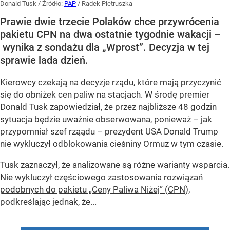
Donald Tusk
/ Źródło:
PAP
/
Radek Pietruszka
Prawie dwie trzecie Polaków chce przywrócenia
pakietu CPN na dwa ostatnie tygodnie wakacji –
wynika z sondażu dla „Wprost”. Decyzja w tej
sprawie lada dzień.
Kierowcy czekają na decyzje rządu, które mają przyczynić
się do obniżek cen paliw na stacjach. W środę premier
Donald Tusk zapowiedział, że przez najbliższe 48 godzin
sytuacja będzie uważnie obserwowana, ponieważ – jak
przypomniał szef rząądu – prezydent USA Donald Trump
nie wykluczył odblokowania cieśniny Ormuz w tym czasie.
Tusk zaznaczył, że analizowane są różne warianty wsparcia.
Nie wykluczył częściowego
zastosowania rozwiązań
podobnych do pakietu „Ceny Paliwa Niżej” (CPN
),
podkreślając jednak, że...