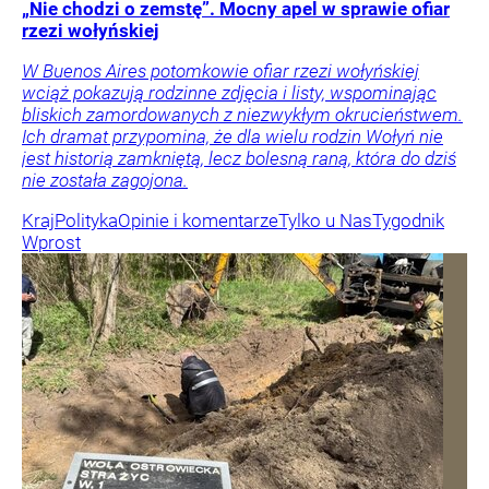
„Nie chodzi o zemstę”. Mocny apel w sprawie ofiar
rzezi wołyńskiej
W Buenos Aires potomkowie ofiar rzezi wołyńskiej
wciąż pokazują rodzinne zdjęcia i listy, wspominając
bliskich zamordowanych z niezwykłym okrucieństwem.
Ich dramat przypomina, że dla wielu rodzin Wołyń nie
jest historią zamkniętą, lecz bolesną raną, która do dziś
nie została zagojona.
Kraj
Polityka
Opinie i komentarze
Tylko u Nas
Tygodnik
Wprost