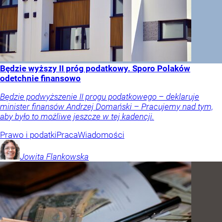
Będzie wyższy II próg podatkowy. Sporo Polaków
odetchnie finansowo
Będzie podwyższenie II progu podatkowego – deklaruje
minister finansów Andrzej Domański – Pracujemy nad tym,
aby było to możliwe jeszcze w tej kadencji.
Prawo i podatki
Praca
Wiadomości
Jowita
Flankowska