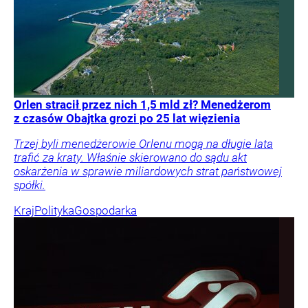
Orlen stracił przez nich 1,5 mld zł? Menedżerom
z czasów Obajtka grozi po 25 lat więzienia
Trzej byli menedżerowie Orlenu mogą na długie lata
trafić za kraty. Właśnie skierowano do sądu akt
oskarżenia w sprawie miliardowych strat państwowej
spółki.
Kraj
Polityka
Gospodarka