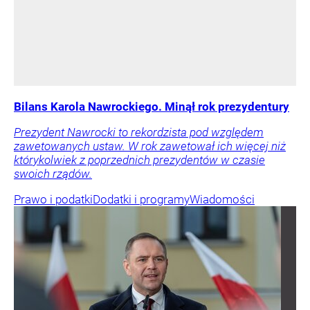
Bilans Karola Nawrockiego. Minął rok prezydentury
Prezydent Nawrocki to rekordzista pod względem
zawetowanych ustaw. W rok zawetował ich więcej niż
którykolwiek z poprzednich prezydentów w czasie
swoich rządów.
Prawo i podatki
Dodatki i programy
Wiadomości