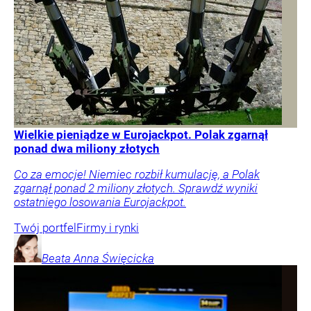
Wielkie pieniądze w Eurojackpot. Polak zgarnął
ponad dwa miliony złotych
Co za emocje! Niemiec rozbił kumulację, a Polak
zgarnął ponad 2 miliony złotych. Sprawdź wyniki
ostatniego losowania Eurojackpot.
Twój portfel
Firmy i rynki
Beata Anna
Święcicka