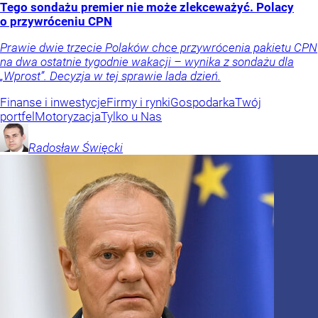
Tego sondażu premier nie może zlekceważyć. Polacy
o przywróceniu CPN
Prawie dwie trzecie Polaków chce przywrócenia pakietu CPN
na dwa ostatnie tygodnie wakacji – wynika z sondażu dla
„Wprost”. Decyzja w tej sprawie lada dzień.
Finanse i inwestycje
Firmy i rynki
Gospodarka
Twój
portfel
Motoryzacja
Tylko u Nas
Radosław
Święcki