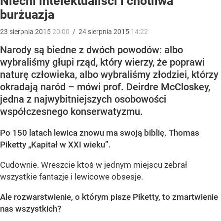
Niecni intelektualiści i cnotliwa
burżuazja
23
sierpnia
2015
20:00
/
24
sierpnia
2015
14:22
Narody są biedne z dwóch powodów: albo
wybraliśmy głupi rząd, który wierzy, że poprawi
naturę człowieka, albo wybraliśmy złodziei, którzy
okradają naród – mówi prof. Deirdre McCloskey,
jedna z najwybitniejszych osobowości
współczesnego konserwatyzmu.
Po 150 latach lewica znowu ma swoją biblię. Thomas
Piketty „Kapitał w XXI wieku”.
Cudownie. Wreszcie ktoś w jednym miejscu zebrał
wszystkie fantazje i lewicowe obsesje.
Ale rozwarstwienie, o którym pisze Piketty, to zmartwienie
nas wszystkich?