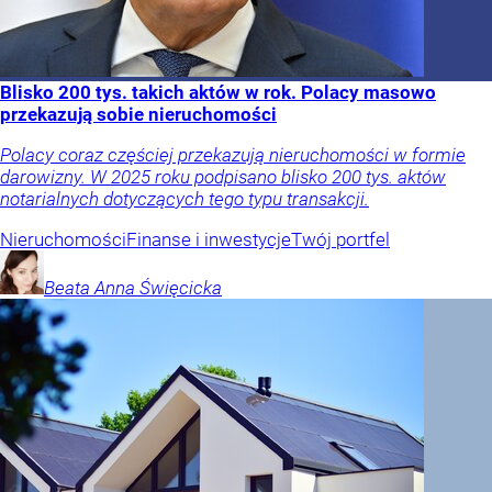
Blisko 200 tys. takich aktów w rok. Polacy masowo
przekazują sobie nieruchomości
Polacy coraz częściej przekazują nieruchomości w formie
darowizny. W 2025 roku podpisano blisko 200 tys. aktów
notarialnych dotyczących tego typu transakcji.
Nieruchomości
Finanse i inwestycje
Twój portfel
Beata Anna
Święcicka