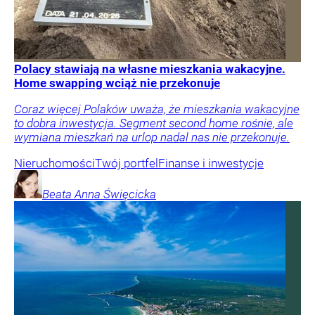
Polacy stawiają na własne mieszkania wakacyjne.
Home swapping wciąż nie przekonuje
Coraz więcej Polaków uważa, że mieszkania wakacyjne
to dobra inwestycja. Segment second home rośnie, ale
wymiana mieszkań na urlop nadal nas nie przekonuje.
Nieruchomości
Twój portfel
Finanse i inwestycje
Beata Anna
Święcicka