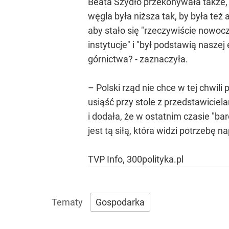
Beata Szydło przekonywała także, ż
węgla była niższa tak, by była też
aby stało się "rzeczywiście nowoc
instytucje" i "był podstawią nasze
górnictwa? - zaznaczyła.
– Polski rząd nie chce w tej chwil
usiąść przy stole z przedstawiciel
i dodała, że w ostatnim czasie "b
jest tą siłą, która widzi potrzebę
TVP Info, 300polityka.pl
Gospodarka