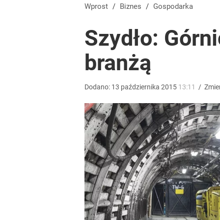
„Nie chodzi o zemstę”. Mocny apel w sprawie ofiar 
Wprost
/
Biznes
/
Gospodarka
Szydło: Górn
dodaj
branżą
Wystawisz starą kanapę pod śmietnik? Możesz do
Dodano:
13
października
2015
13:11
/
Zmie
dodaj
Na taki komunikat kierowcy czekali od dawna. „Op
dodaj