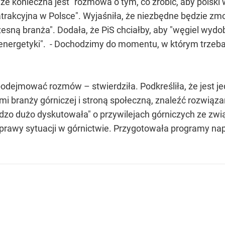
e konieczna jest "rozmowa o tym, co zrobić, aby polski 
 atrakcyjna w Polsce". Wyjaśniła, że niezbędne będzie z
zesną branża". Dodała, że PiS chciałby, aby "węgiel wy
j energetyki". - Dochodzimy do momentu, w którym trzeba 
i podejmować rozmów – stwierdziła. Podkreśliła, że jest 
ami branży górniczej i stroną społeczną, znaleźć rozwiąz
ardzo dużo dyskutowała" o przywilejach górniczych ze zw
 naprawy sytuacji w górnictwie. Przygotowała programy nap