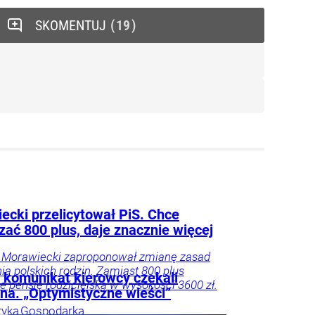
SKOMENTUJ
19
ecki przelicytował PiS. Chce
zać 800 plus, daje znacznie więcej
 Morawiecki zaproponował zmianę zasad
ia polskich rodzin. Zamiast 800 plus
i komunikat kierowcy czekali
e pensję rodzicielską w wysokości 3600 zł.
na. „Optymistyczne wieści”
tyka
Gospodarka