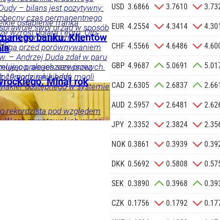
zgodę na
USD
3.6866
3.7610
3.73
Dudy – bilans jest pozytywny:
 na podany
 obecny czas permanentnego
elkie osłabienie franka
informacji
EUR
4.2554
4.3414
4.30
 sprawuje swój urząd w sposób
że wzrost dolara i euro. Oto
Agencji
znanego banku. Klientów
 do wyzwań – akcentuje.
BP.
Reklamowej
CHF
4.5566
4.6486
4.60
trzega przed porównywaniem
nia
 o.o. w imieniu
w. – Andrzej Duda zdał w paru
GBP
4.9687
5.0691
5.01
a zlecenie jej
elująco, ale jeszcze przez
rmuje o pracach serwisowych.
doceniony, jak kiedyś
z 10 godzin nie będą mogli
znesowych.
wrockiego. Minął rok
CAD
2.6305
2.6837
2.66
i, a po latach się to zmieniło
 Makler dostępnego w systemie
znik Andrzeja Dudy.
 SIĘ
AUD
2.5957
2.6481
2.62
to rekordzista pod względem
 W rok zawetował ich więcej
JPY
2.3352
2.3824
2.35
oprzednich prezydentów w
w.
NOK
0.3861
0.3939
0.39
DKK
0.5692
0.5808
0.57
ci
SEK
0.3890
0.3968
0.39
CZK
0.1756
0.1792
0.17