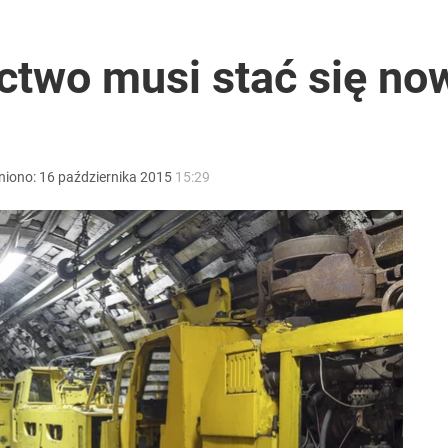
rzezi wołyńskiej
ictwo musi stać się n
stać 500 zł mandatu
niono:
16
października
2015
15:29
tymistyczne wieści”