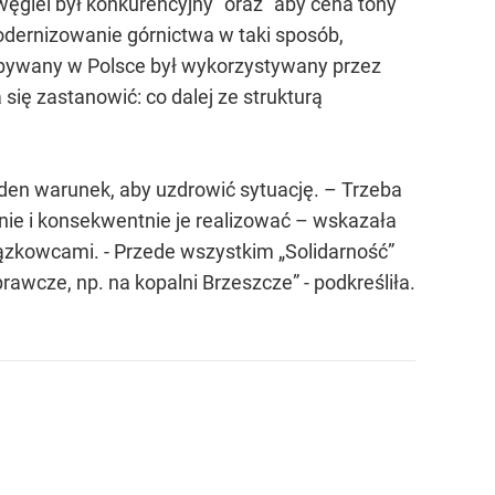
węgiel był konkurencyjny" oraz "aby cena tony
modernizowanie górnictwa w taki sposób,
dobywany w Polsce był wykorzystywany przez
się zastanowić: co dalej ze strukturą
jeden warunek, aby uzdrowić sytuację. – Trzeba
anie i konsekwentnie je realizować – wskazała
iązkowcami. - Przede wszystkim „Solidarność”
rawcze, np. na kopalni Brzeszcze” - podkreśliła.