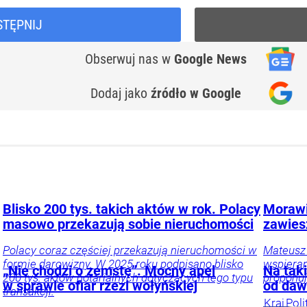
STĘPNIJ
Obserwuj nas
w
Google News
Dodaj jako
źródło w Google
Blisko 200 tys. takich aktów w rok. Polacy
Morawi
masowo przekazują sobie nieruchomości
zawies
Polacy coraz częściej przekazują nieruchomości w
Mateusz
formie darowizny. W 2025 roku podpisano blisko
wspieran
„Nie chodzi o zemstę”. Mocny apel
Na tak
200 tys. aktów notarialnych dotyczących tego typu
proponuj
w sprawie ofiar rzezi wołyńskiej
od daw
transakcji.
Kraj
Poli