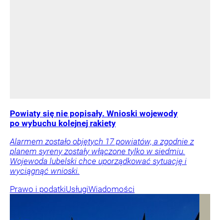
Powiaty się nie popisały. Wnioski wojewody
po wybuchu kolejnej rakiety
Alarmem zostało objętych 17 powiatów, a zgodnie z
planem syreny zostały włączone tylko w siedmiu.
Wojewoda lubelski chce uporządkować sytuację i
wyciągnąć wnioski.
Prawo i podatki
Usługi
Wiadomości