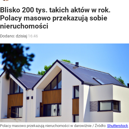
Blisko 200 tys. takich aktów w rok.
Polacy masowo przekazują sobie
nieruchomości
Dodano:
dzisiaj
16:46
Polacy masowo przekazują nieruchomości w darowiźnie
/ Źródło:
Shutterstock