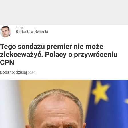
Autor:
Radosław Święcki
Tego sondażu premier nie może
zlekceważyć. Polacy o przywróceniu
CPN
Dodano:
dzisiaj
5:34