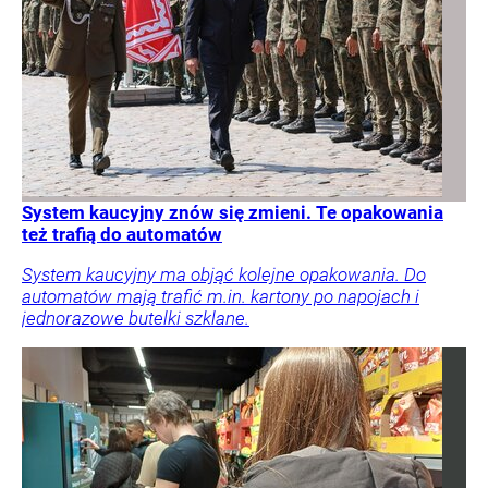
System kaucyjny znów się zmieni. Te opakowania
też trafią do automatów
System kaucyjny ma objąć kolejne opakowania. Do
automatów mają trafić m.in. kartony po napojach i
jednorazowe butelki szklane.