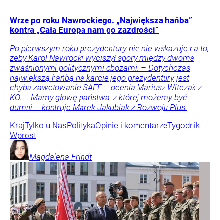
Wrze po roku Nawrockiego. „Największa hańba”
kontra „Cała Europa nam go zazdrości”
Po pierwszym roku prezydentury nic nie wskazuje na to,
żeby Karol Nawrocki wyciszył spory między dwoma
zwaśnionymi politycznymi obozami. – Dotychczas
największą hańbą na karcie jego prezydentury jest
chyba zawetowanie SAFE – ocenia Mariusz Witczak z
KO. – Mamy głowę państwa, z której możemy być
dumni – kontruje Marek Jakubiak z Rozwoju Plus.
Kraj
Tylko u Nas
Polityka
Opinie i komentarze
Tygodnik
Wprost
Magdalena
Frindt