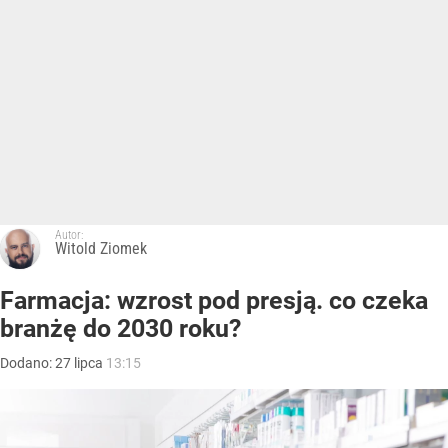
Autor:
Witold Ziomek
Farmacja: wzrost pod presją. co czeka
branżę do 2030 roku?
Dodano:
27
lipca
13:15