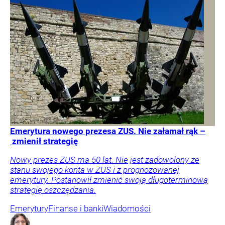
Emerytura nowego prezesa ZUS. Nie załamał rąk –
zmienił strategię
Nowy prezes ZUS ma 50 lat. Nie jest zadowolony ze
stanu swojego konta w ZUS i z prognozowanej
emerytury. Postanowił zmienić swoją długoterminową
strategię oszczędzania.
Emerytury
Finanse i banki
Wiadomości