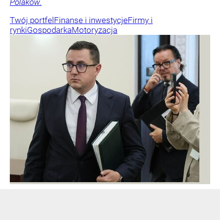
Polaków.
Twój portfel
Finanse i inwestycje
Firmy i
rynki
Gospodarka
Motoryzacja