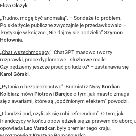
Eliza Olczyk
.
„
Trudno, mogę być anomalią
”. – Sondaże to problem.
Polskie życie publiczne zwyczajnie je przedawkowało –
krytykuje w książce „Nie dajmy się podzielić”
Szymon
Hołownia
.
„
Chat wszechmogący
”. ChatGPT masowo tworzy
rozprawki, prace dyplomowe i służbowe maile.
Czy będziemy jeszcze pisać po ludzku? – zastanawia się
Karol Górski
.
„
Pytania o bezpieczeństwo
”. Burmistrz Nysy
Kordian
Kolbiarz
mówi
Piotrowi Barejce
o tym, jak miasto zmaga
się z awariami, które są „opóźnionym efektem” powodzi.
„
Irlandzki cud, czyli jak się robi referendum
”. O tym, jak
Irlandczycy w końcu opowiedzieli się za prawem do aborcji,
opowiada
Leo Varadkar
, były premier tego kraju,
w rozmowie z
Krystyną Romanowską
.