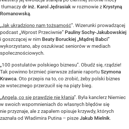
tłumaczy
dr inż. Karol Jędrasiak
w rozmowie z
Krystyną
Romanowską
.
„
Jak ukradziono nam tożsamość
”. Wizerunki prowadzącej
podcast „Wprost Przeciwnie”
Pauliny Sochy-Jakubowskiej
i goszczącej w nim
Beaty Boruckiej „Mądrej Babci”
wykorzystano, aby oszukiwać seniorów w mediach
społecznościowych.
„100 postulatów polskiego biznesu”. Obudź się, rządzie!
Tak powinno brzmieć pierwsze zdanie raportu
Szymona
Krawca
. Oto przepis na to, co zrobić, żeby polski biznes
ze wstecznego przerzucił się na piąty bieg.
„
Angela, co się prawdzie nie kłania
”. Była kanclerz Niemiec
w swoich wspomnieniach do własnych błędów się
nie przyznaje, ale z zapałem opisuje krzywdy, których
zaznała od Władimira Putina – pisze
Jakub Mielnik
.