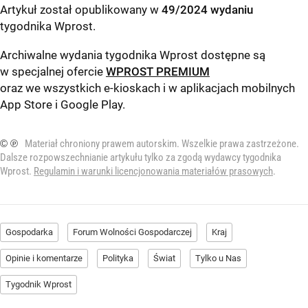
Artykuł został opublikowany w
49/2024 wydaniu
tygodnika Wprost
.
Archiwalne wydania tygodnika Wprost dostępne są
w specjalnej ofercie
WPROST PREMIUM
oraz we wszystkich e-kioskach i w aplikacjach mobilnych
App Store
i
Google Play
.
© ℗
Materiał chroniony prawem autorskim. Wszelkie prawa zastrzeżone.
Dalsze rozpowszechnianie artykułu tylko za zgodą wydawcy tygodnika
Wprost.
Regulamin i warunki licencjonowania materiałów prasowych
.
Gospodarka
Forum Wolności Gospodarczej
Kraj
Opinie i komentarze
Polityka
Świat
Tylko u Nas
Tygodnik Wprost