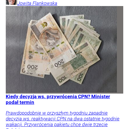
Jowita
Flankowska
Kiedy decyzja ws. przywrócenia CPN? Minister
podał termin
Prawdopodobnie w przyszłym tygodniu zapadnie
decyzja ws. reaktywacji CPN na dwa ostatnie tygodnie
wakacji. Przywrócenia pakietu chce dwie trzecie