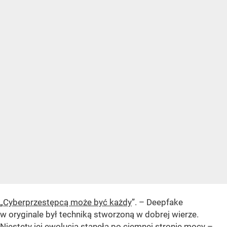
„
Cyberprzestępcą może być każdy
”. – Deepfake
w oryginale był techniką stworzoną w dobrej wierze.
Niestety jej ewolucja stanęła po ciemnej stronie mocy –