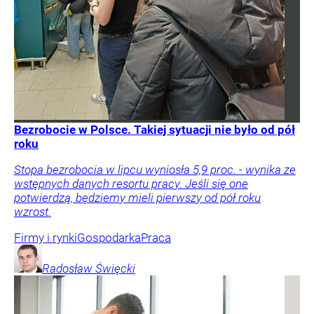
Bezrobocie w Polsce. Takiej sytuacji nie było od pół
roku
Stopa bezrobocia w lipcu wyniosła 5,9 proc. - wynika ze
wstępnych danych resortu pracy. Jeśli się one
potwierdzą, będziemy mieli pierwszy od pół roku
wzrost.
Firmy i rynki
Gospodarka
Praca
Radosław
Święcki