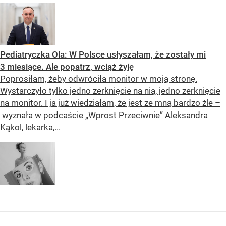
Pediatryczka Ola: W Polsce usłyszałam, że zostały mi
3 miesiące. Ale popatrz, wciąż żyję
Poprosiłam, żeby odwróciła monitor w moją stronę.
Wystarczyło tylko jedno zerknięcie na nią, jedno zerknięcie
na monitor. I ja już wiedziałam, że jest ze mną bardzo źle –
wyznała w podcaście „Wprost Przeciwnie” Aleksandra
Kąkol, lekarka,...