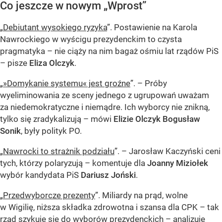
Co jeszcze w nowym „Wprost”
„
Debiutant wysokiego ryzyka
”. Postawienie na Karola
Nawrockiego w wyścigu prezydenckim to czysta
pragmatyka – nie ciąży na nim bagaż ośmiu lat rządów PiS
– pisze
Eliza Olczyk
.
„
»Domykanie systemu« jest groźne
”. – Próby
wyeliminowania ze sceny jednego z ugrupowań uważam
za niedemokratyczne i niemądre. Ich wyborcy nie znikną,
tylko się zradykalizują – mówi
Elizie Olczyk Bogusław
Sonik
, były polityk PO.
„
Nawrocki to strażnik podziału
”. – Jarosław Kaczyński ceni
tych, którzy polaryzują – komentuje dla
Joanny Miziołek
wybór kandydata PiS
Dariusz Joński
.
„
Przedwyborcze prezenty
”. Miliardy na prąd, wolne
w Wigilię, niższa składka zdrowotna i szansa dla CPK – tak
rząd szykuje się do wyborów prezydenckich – analizuje