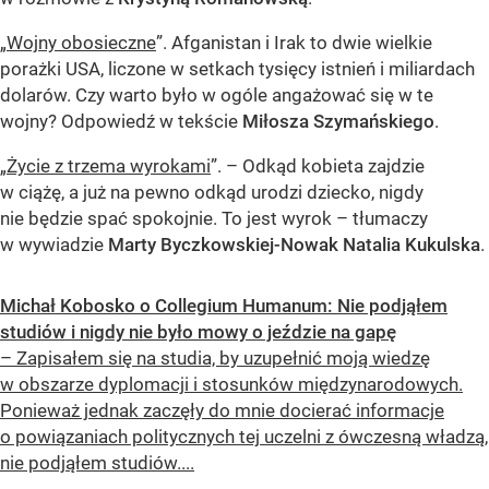
„
Wojny obosieczne
”. Afganistan i Irak to dwie wielkie
porażki USA, liczone w setkach tysięcy istnień i miliardach
dolarów. Czy warto było w ogóle angażować się w te
wojny? Odpowiedź w tekście
Miłosza Szymańskiego
.
„
Życie z trzema wyrokami
”. – Odkąd kobieta zajdzie
w ciążę, a już na pewno odkąd urodzi dziecko, nigdy
nie będzie spać spokojnie. To jest wyrok – tłumaczy
w wywiadzie
Marty Byczkowskiej-Nowak Natalia Kukulska
.
Michał Kobosko o Collegium Humanum: Nie podjąłem
studiów i nigdy nie było mowy o jeździe na gapę
– Zapisałem się na studia, by uzupełnić moją wiedzę
w obszarze dyplomacji i stosunków międzynarodowych.
Ponieważ jednak zaczęły do mnie docierać informacje
o powiązaniach politycznych tej uczelni z ówczesną władzą,
nie podjąłem studiów....