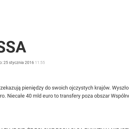
godnia
ół roku
SSA
o:
25
stycznia
2016
11:55
anipulują cenami nad morzem
przekazują pieniędzy do swoich ojczystych krajów. Wyszło
. Niecałe 40 mld euro to transfery poza obszar Wspólno