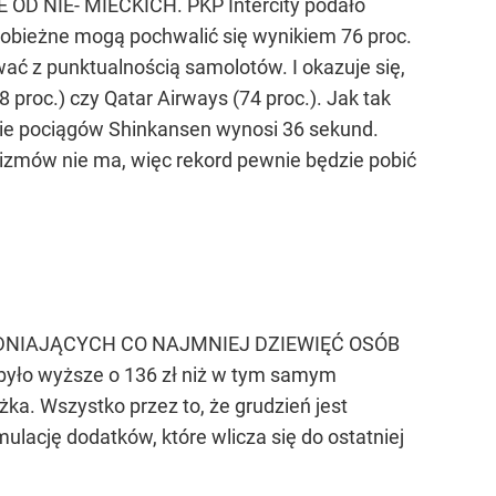
D NIE- MIECKICH. PKP Intercity podało
ekobieżne mogą pochwalić się wynikiem 76 proc.
ać z punktualnością samolotów. I okazuje się,
 proc.) czy Qatar Airways (74 proc.). Jak tak
enie pociągów Shinkansen wynosi 36 sekund.
klizmów nie ma, więc rekord pewnie będzie pobić
UDNIAJĄCYCH CO NAJMNIEJ DZIEWIĘĆ OSÓB
 było wyższe o 136 zł niż w tym samym
ka. Wszystko przez to, że grudzień jest
lację dodatków, które wlicza się do ostatniej