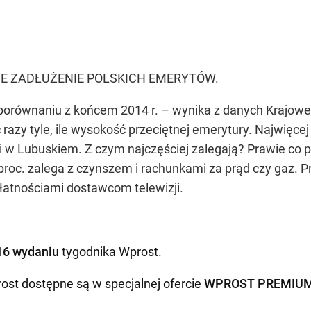
IE ZADŁUŻENIE POLSKICH EMERYTÓW.
 porównaniu z końcem 2014 r. – wynika z danych Krajowe
ęć razy tyle, ile wysokość przeciętnej emerytury. Najwięc
i w Lubuskiem. Z czym najczęściej zalegają? Prawie co
proc. zalega z czynszem i rachunkami za prąd czy gaz. 
płatnościami dostawcom telewizji.
16 wydaniu
tygodnika Wprost
.
ost dostępne są w specjalnej ofercie
WPROST PREMIU