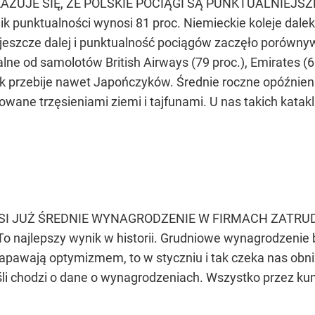
UJE SIĘ, ŻE POLSKIE POCIĄGI SĄ PUNKTUALNIEJSZE O
ik punktualności wynosi 81 proc. Niemieckie koleje dal
jeszcze dalej i punktualność pociągów zaczęło porównyw
lne od samolotów British Airways (79 proc.), Emirates (68
nik przebije nawet Japończyków. Średnie roczne opóźni
owane trzęsieniami ziemi i tajfunami. U nas takich kata
NOSI JUŻ ŚREDNIE WYNAGRODZENIE W FIRMACH ZATR
o najlepszy wynik w historii. Grudniowe wynagrodzenie
apawają optymizmem, to w styczniu i tak czeka nas obniż
i chodzi o dane o wynagrodzeniach. Wszystko przez kumu