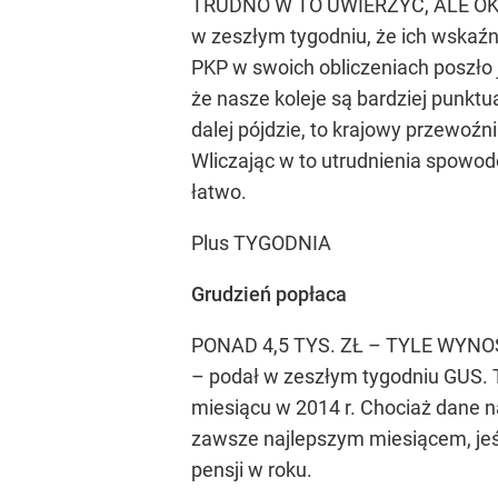
TRUDNO W TO UWIERZYĆ, ALE OKAZ
w zeszłym tygodniu, że ich wskaźn
PKP w swoich obliczeniach poszło 
że nasze koleje są bardziej punktua
dalej pójdzie, to krajowy przewoź
Wliczając w to utrudnienia spowod
łatwo.
Plus TYGODNIA
Grudzień popłaca
PONAD 4,5 TYS. ZŁ – TYLE WY
– podał w zeszłym tygodniu GUS. T
miesiącu w 2014 r. Chociaż dane n
zawsze najlepszym miesiącem, jeśl
pensji w roku.