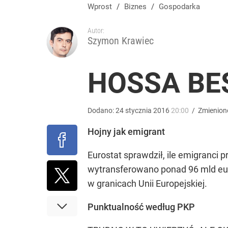
Złoty na plusie. Frank największym przegranym ty
Wprost
/
Biznes
/
Gospodarka
Autor:
dodaj
Szymon Krawiec
Bezrobocie w Polsce. Takiej sytuacji nie było od p
HOSSA BE
dodaj
Dodano:
24
stycznia
2016
20:00
/
Zmienion
Tajemnica paragonów grozy. Tak restauratorzy m
Hojny jak emigrant
Eurostat sprawdził, ile emigranci 
dodaj
wytransferowano ponad 96 mld euro
w granicach Unii Europejskiej.
Punktualność według PKP