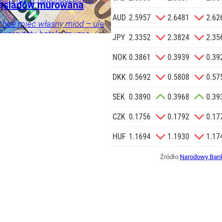
 sąsiadów murowana
znik Andrzeja Dudy.
 SIĘ
AUD
2.5957
2.6481
2.62
 chce mieć własny miód – ule
wersytety, hotele, muzea,
ka
Twój
JPY
2.3352
2.3824
2.35
 trzeba zrobić, żeby w
 hodować pszczoły?
NOK
0.3861
0.3939
0.39
DKK
0.5692
0.5808
0.57
SEK
0.3890
0.3968
0.39
CZK
0.1756
0.1792
0.17
HUF
1.1694
1.1930
1.17
Źródło
Narodowy Bank