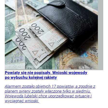
Powiaty się nie popisały. Wnioski wojewody
po wybuchu kolejnej rakiety
Alarmem zostało objętych 17 powiatów, a zgodnie z
planem syreny zostały włączone tylko w siedmiu.
Wojewoda lubelski chce uporządkować sytuację i
wyciągnąć wnioski.