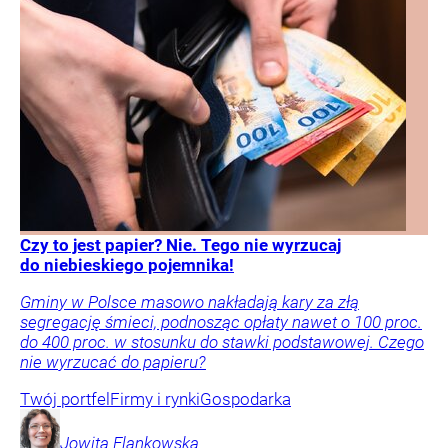
Czy to jest papier? Nie. Tego nie wyrzucaj
do niebieskiego pojemnika!
Gminy w Polsce masowo nakładają kary za złą
segregację śmieci, podnosząc opłaty nawet o 100 proc.
do 400 proc. w stosunku do stawki podstawowej. Czego
nie wyrzucać do papieru?
Twój portfel
Firmy i rynki
Gospodarka
Jowita
Flankowska