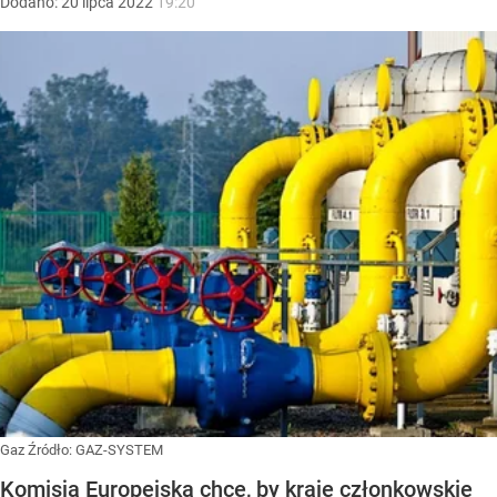
Dodano:
20
lipca
2022
19:20
Gaz
Źródło:
GAZ-SYSTEM
Komisja Europejska chce, by kraje członkowskie