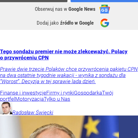
Obserwuj nas
w
Google News
Dodaj jako
źródło w Google
Tego sondażu premier nie może zlekceważyć. Polacy
o przywróceniu CPN
Prawie dwie trzecie Polaków chce przywrócenia pakietu CPN
na dwa ostatnie tygodnie wakacji - wynika z sondażu dla
“Wprost”. Decyzja w tej sprawie lada dzień.
Finanse i inwestycje
Firmy i rynki
Gospodarka
Twój
portfel
Motoryzacja
Tylko u Nas
Radosław
Święcki