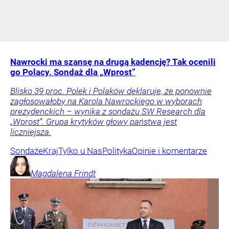
Nawrocki ma szansę na drugą kadencję? Tak ocenili
go Polacy. Sondaż dla „Wprost”
Blisko 39 proc. Polek i Polaków deklaruje, że ponownie
zagłosowałoby na Karola Nawrockiego w wyborach
prezydenckich – wynika z sondażu SW Research dla
„Wprost”. Grupa krytyków głowy państwa jest
liczniejsza.
Sondaże
Kraj
Tylko u Nas
Polityka
Opinie i komentarze
Magdalena
Frindt