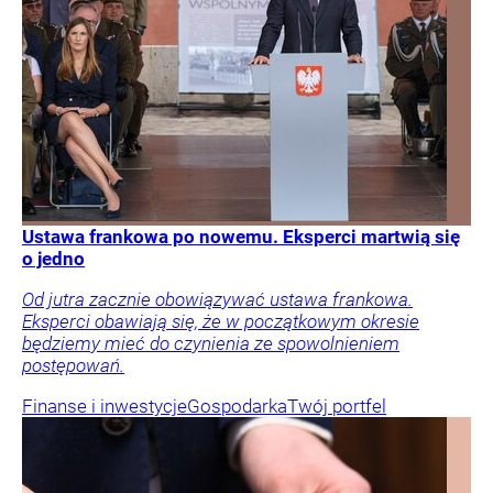
Ustawa frankowa po nowemu. Eksperci martwią się
o jedno
Od jutra zacznie obowiązywać ustawa frankowa.
Eksperci obawiają się, że w początkowym okresie
będziemy mieć do czynienia ze spowolnieniem
postępowań.
Finanse i inwestycje
Gospodarka
Twój portfel