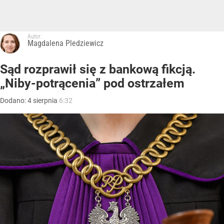
Autor:
Magdalena Pledziewicz
Sąd rozprawił się z bankową fikcją.
„Niby-potrącenia” pod ostrzałem
Dodano:
4
sierpnia
6:32