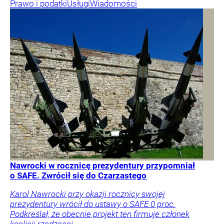
Prawo i podatki
Usługi
Wiadomości
Nawrocki w rocznicę prezydentury przypomniał
o SAFE. Zwrócił się do Czarzastego
Karol Nawrocki przy okazji rocznicy swojej
prezydentury wrócił do ustawy o SAFE 0 proc.
Podkreślał, że obecnie projekt ten firmuje członek