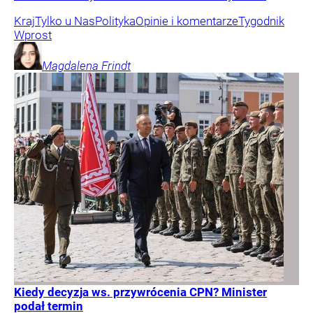
Kraj
Tylko u Nas
Polityka
Opinie i komentarze
Tygodnik
Wprost
Magdalena
Frindt
Kiedy decyzja ws. przywrócenia CPN? Minister
podał termin