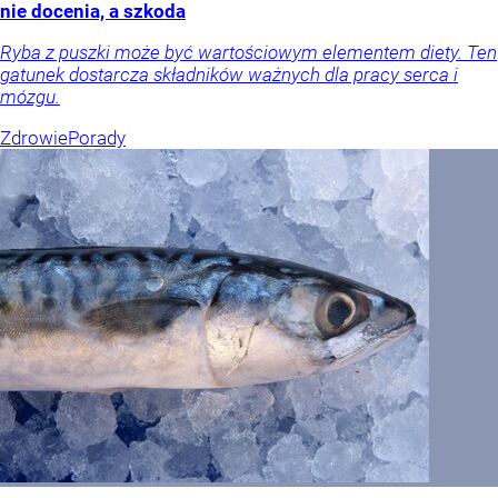
nie docenia, a szkoda
Ryba z puszki może być wartościowym elementem diety. Ten
gatunek dostarcza składników ważnych dla pracy serca i
mózgu.
Zdrowie
Porady