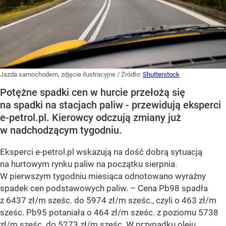
Jazda samochodem, zdjęcie ilustracyjne
/ Źródło:
Shutterstock
Potężne spadki cen w hurcie przełożą się
na spadki na stacjach paliw - przewidują eksperci
e-petrol.pl. Kierowcy odczują zmiany już
w nadchodzącym tygodniu.
Eksperci e-petrol.pl wskazują na dość dobrą sytuacją
na hurtowym rynku paliw na początku sierpnia.
W pierwszym tygodniu miesiąca odnotowano wyraźny
spadek cen podstawowych paliw. –
Cena Pb98 spadła
z 6437 zł/m sześc. do 5974 zł/m sześc., czyli o 463 zł/m
sześc. Pb95 potaniała o 464 zł/m sześc. z poziomu 5738
zł/m sześc. do 5273 zł/m sześc. W przypadku oleju